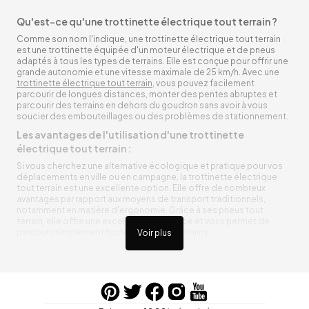
Qu'est-ce qu'une trottinette électrique tout terrain ?
Comme son nom l'indique, une trottinette électrique tout terrain
est une trottinette équipée d'un moteur électrique et de pneus
adaptés à tous les types de terrains. Elle est conçue pour offrir une
grande autonomie et une vitesse maximale de 25 km/h. Avec une
trottinette électrique tout terrain
, vous pouvez facilement
parcourir de longues distances, monter des pentes abruptes et
parcourir des terrains en dehors du goudron sans avoir à vous
soucier des embouteillages ou des problèmes de stationnement.
Les avantages de l'utilisation d'une trottinette
électrique tout terrain :
Si vous cherchez une alternative écologique et pratique pour vos
déplacements en ville ou en campagne, la trottinette électrique
tout terrain est une excellente option. Elle offre de nombreux
avantages par rapport aux moyens de transport traditionnels,
notamment en matière d'ergonomie. Grâce à ses pneus tout
terrain, elle offre une excellente adhérence et vous permet de
parcourir simplement toutes sortes de terrains.
Voir plus
Trottinette électrique tout terrain ergonomique
La trottinette électrique tout terrain est ergonomique et rend vos
déplacements agréables. Alimentée par une batterie rechargeable
entre vos trajets, vous n’aurez pas à vous soucier de l’état de sa
batterie. De plus, elle est équipée de pneus résistants qui peuvent