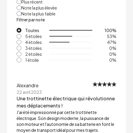
Plus récent
Note la plus élevée
Note la plus faible
Filtrer par note
Toutes
100
%
5 étoiles
53
%
4 étoiles
47
%
3 étoiles
0
%
2 étoiles
0
%
1 étoile
0
%
Alexandre
22 avril 2023
Une trottinette électrique qui révolutionne
mes déplacements !
J'ai été impressionné par cette trottinette
électrique. Son design moderne, la puissance de
son moteur et l'autonomie de sa batterie en font le
moyen de transport idéal pour mes trajets