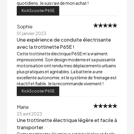
quotidiens. Je suis ravi de mon achat !
KickScooter P65E
Sophie
01 janvier 2023
Une expérience de conduite électrisante
avec la trottinette P65E !
Cette trottinette électrique P65E m'a vraiment
impressionné. Son design moderne et sa puissante
motorisation ont rendu mes déplacements urbains
plus pratiques et agréables. La batterie a une
excellente autonomie, et le système de freinage est
réactif et fiable. Je la recommande vivement !
KickScooter P65E
Marie
25 avril 2023
Une trottinette électrique légère et facile à
transporter.