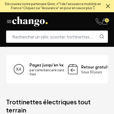
Découvrez notre partenaire Qivio, n°1 de l'assurance mobilité en
France ! Cliquez sur "Assurance" en pour en savoir plus 👇
Fe
Skip to content
0
Payez jusqu'en 4x
Retour gratuit
par carte bancaire sans
Sous 30 jours
frais
Trottinettes électriques tout 
terrain