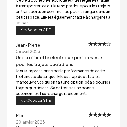
Cette trottinette électrique est très légère et facile
à transporter, ce qui la rend pratique pour les trajets
en transports en commun ou pour la ranger dans un
petit espace. Elle est également facile à charger et à
utiliser.
KickScooter GT1E
Jean-Pierre
06 avril 2023
Une trottinette électrique performante
pour les trajets quotidiens.
Je suis impressionné par la performance de cette
trottinette électrique. Elle est rapide et facile à
manœuvrer, ce qui en fait une option idéale pour les
trajets quotidiens. Sa batterie a une bonne
autonomie et se recharge rapidement.
KickScooter GT1E
Marc
20 janvier 2023