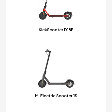
KickScooter D18E
Mi Electric Scooter 1S