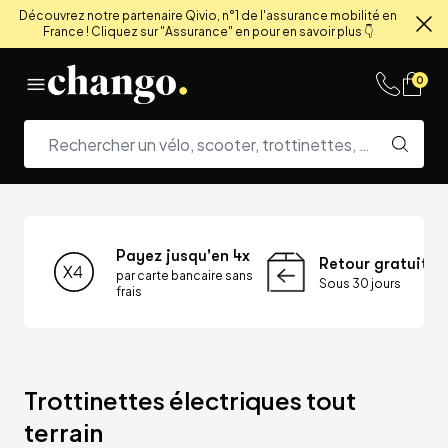
Découvrez notre partenaire Qivio, n°1 de l'assurance mobilité en
France ! Cliquez sur "Assurance" en pour en savoir plus 👇
Fe
Skip to content
0
Payez jusqu'en 4x
Retour gratuit
par carte bancaire sans
Sous 30 jours
frais
Trottinettes électriques tout 
terrain