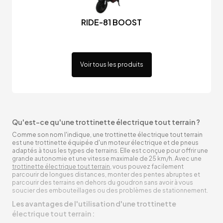
RIDE-81 BOOST
Voir tous les produits
Qu'est-ce qu'une trottinette électrique tout terrain ?
Comme son nom l'indique, une trottinette électrique tout terrain
est une trottinette équipée d'un moteur électrique et de pneus
adaptés à tous les types de terrains. Elle est conçue pour offrir une
grande autonomie et une vitesse maximale de 25 km/h. Avec une
trottinette électrique tout terrain
, vous pouvez facilement
parcourir de longues distances, monter des pentes abruptes et
parcourir des terrains en dehors du goudron sans avoir à vous
soucier des embouteillages ou des problèmes de stationnement.
Les avantages de l'utilisation d'une trottinette
électrique tout terrain :