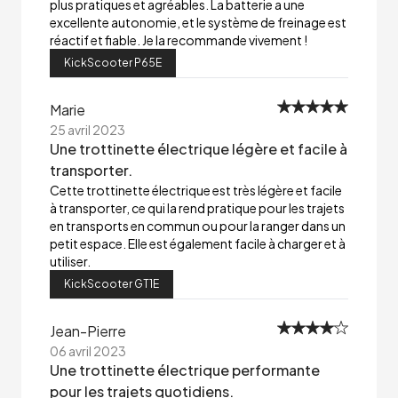
plus pratiques et agréables. La batterie a une
excellente autonomie, et le système de freinage est
réactif et fiable. Je la recommande vivement !
KickScooter P65E
Marie
25 avril 2023
Une trottinette électrique légère et facile à
transporter.
Cette trottinette électrique est très légère et facile
à transporter, ce qui la rend pratique pour les trajets
en transports en commun ou pour la ranger dans un
petit espace. Elle est également facile à charger et à
utiliser.
KickScooter GT1E
Jean-Pierre
06 avril 2023
Une trottinette électrique performante
pour les trajets quotidiens.