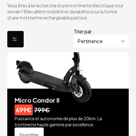
Vous êtes à la recherche d’une trottinette électrique tout
terrain ? Elles allient mobilité et durabilité sous la forme
d’une trottinette rechargeable partout.
Trier par :
Micro Condor II
699€
799€
Puissance et autonomie de plus de 20km. La
trottinette haute gamme par excellence.
En profiter