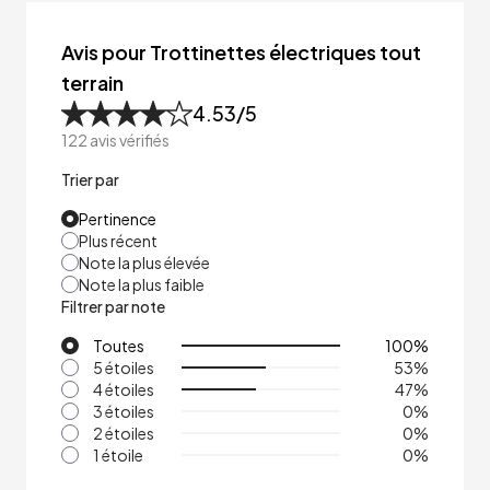
Avis pour Trottinettes électriques tout
terrain
4.53
/5
122
avis vérifiés
Trier par
Pertinence
Plus récent
Note la plus élevée
Note la plus faible
Filtrer par note
Toutes
100
%
5 étoiles
53
%
4 étoiles
47
%
3 étoiles
0
%
2 étoiles
0
%
1 étoile
0
%