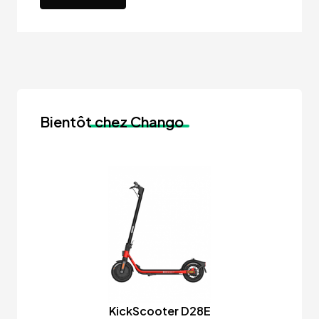
Bientôt
chez Chango
KickScooter D28E