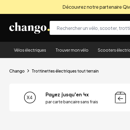
Découvrez notre partenaire Qivio
Skip to content
Vélos électriques
Trouver mon vélo
Scooters électri
Chango
Trottinettes électriques tout terrain
Payez jusqu'en 4x
par carte bancaire sans frais