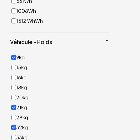
561Wh
1008Wh
1512 WhWh
Véhicule - Poids
9kg
15kg
16kg
18kg
20kg
21kg
28kg
32kg
33kg