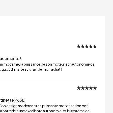
lacements !
sign moderne, la puissance de son moteur et l'autonomie de
 quotidiens. Je suis ravi de mon achat !
tinette P65E !
 Son design moderne et sa puissante motorisation ont
a batterie a une excellente autonomie, et le système de