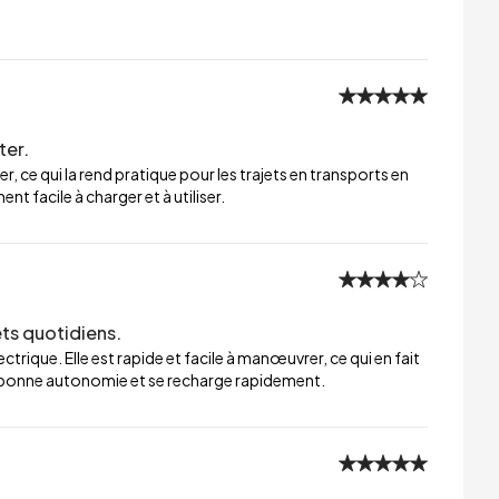
ter.
er, ce qui la rend pratique pour les trajets en transports en
t facile à charger et à utiliser.
ets quotidiens.
trique. Elle est rapide et facile à manœuvrer, ce qui en fait
ne bonne autonomie et se recharge rapidement.