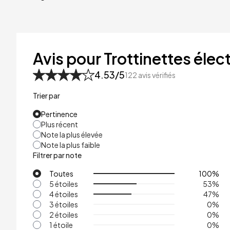
40kg
41kg
48kg
Avis pour Trottinettes élect
53kg
4.53
/5
122
avis vérifiés
Trier par
Pertinence
Plus récent
Note la plus élevée
Note la plus faible
Filtrer par note
Toutes
100
%
5 étoiles
53
%
4 étoiles
47
%
3 étoiles
0
%
2 étoiles
0
%
1 étoile
0
%