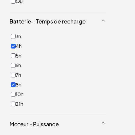
Oui
Batterie - Temps de recharge
3h
4h
5h
6h
7h
8h
10h
21h
Moteur - Puissance