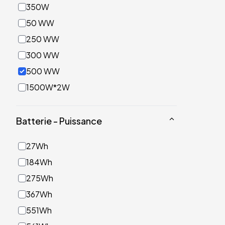
350W
50 WW
250 WW
300 WW
500 WW
1500W*2W
Batterie - Puissance
27Wh
184Wh
275Wh
367Wh
551Wh