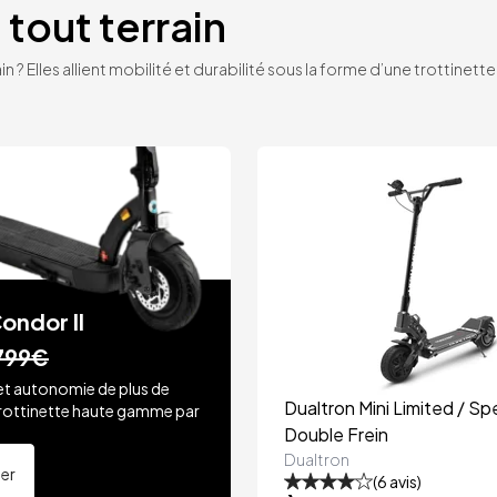
 tout terrain
n ? Elles allient mobilité et durabilité sous la forme d’une trottinet
ondor II
799€
et autonomie de plus de
Dualtron Mini Limited / Spe
rottinette haute gamme par
.
Double Frein
Dualtron
ter
(
6
avis)