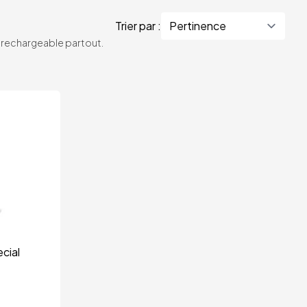
Trier par :
te rechargeable partout.
cial 