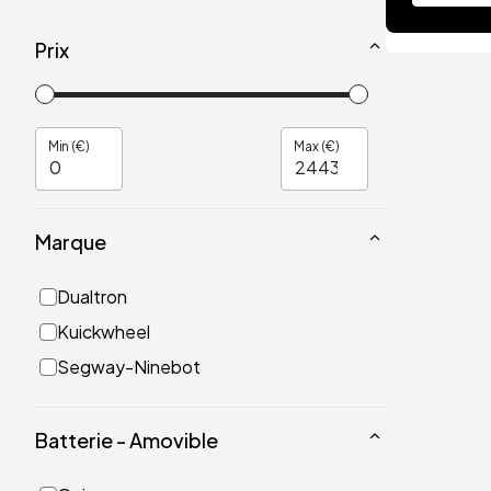
Prix
Min (€)
Max (€)
Marque
Dualtron
Kuickwheel
Segway-Ninebot
Batterie - Amovible