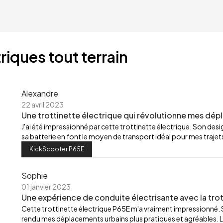
riques tout terrain
Alexandre
22 avril 2023
Une trottinette électrique qui révolutionne mes dép
J'ai été impressionné par cette trottinette électrique. Son de
sa batterie en font le moyen de transport idéal pour mes trajets
KickScooter P65E
Sophie
01 janvier 2023
Une expérience de conduite électrisante avec la trot
Cette trottinette électrique P65E m'a vraiment impressionné.
rendu mes déplacements urbains plus pratiques et agréables. L