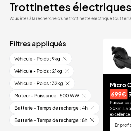
Trottinettes électriques
Vous êtes à la recherche d’une trottinette électrique tout terrai
Filtres appliqués
Véhicule - Poids
:
9kg
Véhicule - Poids
:
21kg
Véhicule - Poids
:
32kg
Micro C
699€
Moteur - Puissance
:
500 WW
Puissance 
Batterie - Temps de recharge
:
4h
20km. La t
excellence
Batterie - Temps de recharge
:
8h
En profi