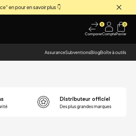
ce" en pour en savoir plus 👇
Fermer
0
0
Comparer
Compte
Panier
Assurance
Subventions
Blog
Boîte à outils
ns
Distributeur officiel
rité
Des plus grandes marques