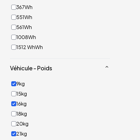
367Wh
551Wh
561Wh
1008Wh
1512 WhWh
Véhicule - Poids
9kg
15kg
16kg
18kg
20kg
21kg