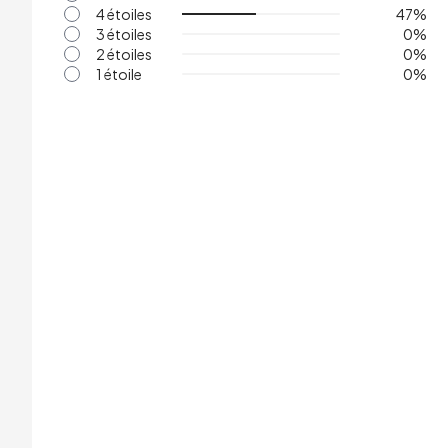
4 étoiles
47
%
3 étoiles
0
%
2 étoiles
0
%
1 étoile
0
%