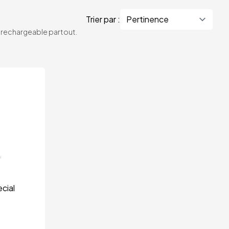
Trier par :
te rechargeable partout.
cial 