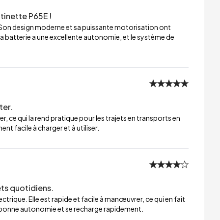
tinette P65E !
 Son design moderne et sa puissante motorisation ont
a batterie a une excellente autonomie, et le système de
ter.
er, ce qui la rend pratique pour les trajets en transports en
t facile à charger et à utiliser.
ets quotidiens.
trique. Elle est rapide et facile à manœuvrer, ce qui en fait
ne bonne autonomie et se recharge rapidement.