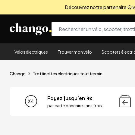
Découvrez notre partenaire Qivio
Skip to content
Vélos électriques
Trouver mon vélo
Scooters électri
Chango
Trottinettes électriques tout terrain
Payez jusqu'en 4x
par carte bancaire sans frais