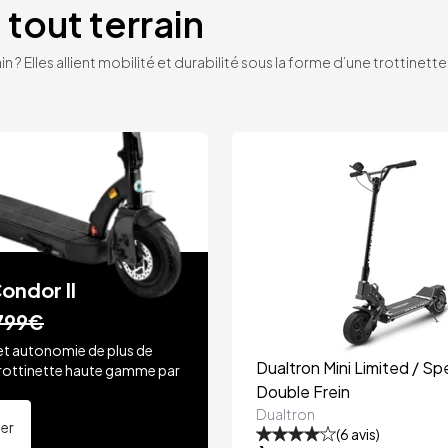
 tout terrain
n ? Elles allient mobilité et durabilité sous la forme d’une trottinet
ondor II
799€
et autonomie de plus de
Dualtron Mini Limited / Spe
rottinette haute gamme par
.
Double Frein
Dualtron
ter
(
6
avis)