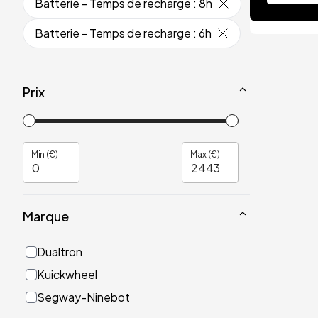
Batterie - Temps de recharge
:
8h
Batterie - Temps de recharge
:
6h
Prix
Min (€)
Max (€)
Marque
Dualtron
Kuickwheel
Segway-Ninebot