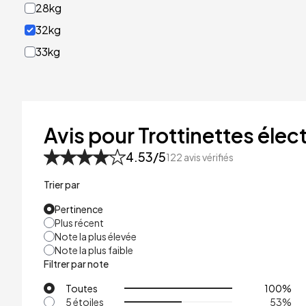
28kg
32kg
33kg
40kg
41kg
48kg
Avis pour Trottinettes élect
53kg
4.53
/5
122
avis vérifiés
Trier par
Pertinence
Plus récent
Note la plus élevée
Note la plus faible
Filtrer par note
Toutes
100
%
5 étoiles
53
%