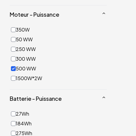
Moteur - Puissance
350W
50 WW
250 WW
300 WW
500 WW
1500W*2W
Batterie - Puissance
27Wh
184Wh
275Wh