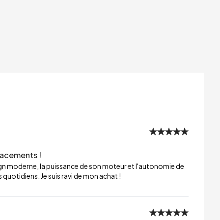
lacements !
sign moderne, la puissance de son moteur et l'autonomie de
 quotidiens. Je suis ravi de mon achat !