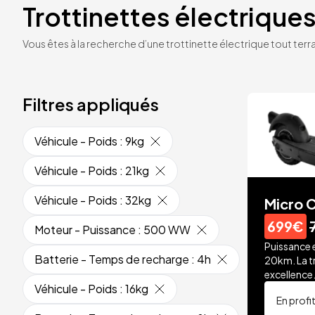
Trottinettes électriques
Vous êtes à la recherche d’une trottinette électrique tout terrai
Filtres appliqués
Véhicule - Poids
:
9kg
Véhicule - Poids
:
21kg
Véhicule - Poids
:
32kg
Micro C
699€
Moteur - Puissance
:
500 WW
Puissance 
Batterie - Temps de recharge
:
4h
20km. La t
excellence
Véhicule - Poids
:
16kg
En profi