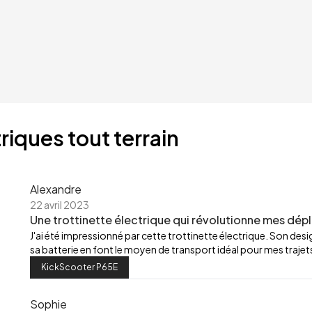
riques tout terrain
Alexandre
22 avril 2023
Une trottinette électrique qui révolutionne mes dép
J'ai été impressionné par cette trottinette électrique. Son de
sa batterie en font le moyen de transport idéal pour mes trajets
KickScooter P65E
Sophie