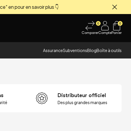
ce" en pour en savoir plus 👇
Fermer
0
0
Comparer
Compte
Panier
Assurance
Subventions
Blog
Boîte à outils
ns
Distributeur officiel
rité
Des plus grandes marques