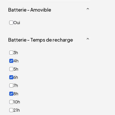
Batterie - Amovible
Oui
Batterie - Temps de recharge
3h
4h
5h
6h
7h
8h
10h
21h