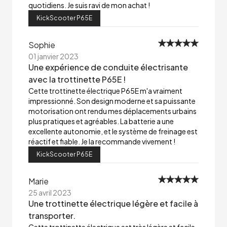
quotidiens. Je suis ravi de mon achat !
KickScooter P65E
Sophie
01 janvier 2023
Une expérience de conduite électrisante
avec la trottinette P65E !
Cette trottinette électrique P65E m'a vraiment
impressionné. Son design moderne et sa puissante
motorisation ont rendu mes déplacements urbains
plus pratiques et agréables. La batterie a une
excellente autonomie, et le système de freinage est
réactif et fiable. Je la recommande vivement !
KickScooter P65E
Marie
25 avril 2023
Une trottinette électrique légère et facile à
transporter.