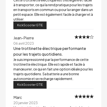
Cette trottinette électrique est très légère et facile
à transporter, ce qui la rend pratique pour les trajets
en transports en commun ou pour la ranger dans un
petit espace. Elle est également facile à charger et à
utiliser.
KickScooter GT1E
Jean-Pierre
06 avril 2023
Une trottinette électrique performante
pour les trajets quotidiens.
Je suis impressionné par la performance de cette
trottinette électrique. Elle est rapide et facile à
manœuvrer, ce qui en fait une option idéale pour les
trajets quotidiens. Sa batterie a une bonne
autonomie et se recharge rapidement.
KickScooter GT1E
Marc
20 janvier 2023