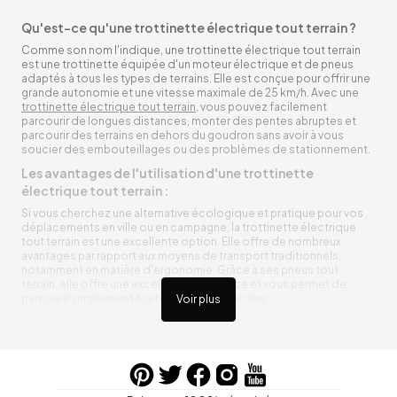
Qu'est-ce qu'une trottinette électrique tout terrain ?
Comme son nom l'indique, une trottinette électrique tout terrain
est une trottinette équipée d'un moteur électrique et de pneus
adaptés à tous les types de terrains. Elle est conçue pour offrir une
grande autonomie et une vitesse maximale de 25 km/h. Avec une
trottinette électrique tout terrain
, vous pouvez facilement
parcourir de longues distances, monter des pentes abruptes et
parcourir des terrains en dehors du goudron sans avoir à vous
soucier des embouteillages ou des problèmes de stationnement.
Les avantages de l'utilisation d'une trottinette
électrique tout terrain :
Si vous cherchez une alternative écologique et pratique pour vos
déplacements en ville ou en campagne, la trottinette électrique
tout terrain est une excellente option. Elle offre de nombreux
avantages par rapport aux moyens de transport traditionnels,
notamment en matière d'ergonomie. Grâce à ses pneus tout
terrain, elle offre une excellente adhérence et vous permet de
parcourir simplement toutes sortes de terrains.
Voir plus
Trottinette électrique tout terrain ergonomique
La trottinette électrique tout terrain est ergonomique et rend vos
déplacements agréables. Alimentée par une batterie rechargeable
entre vos trajets, vous n’aurez pas à vous soucier de l’état de sa
batterie. De plus, elle est équipée de pneus résistants qui peuvent