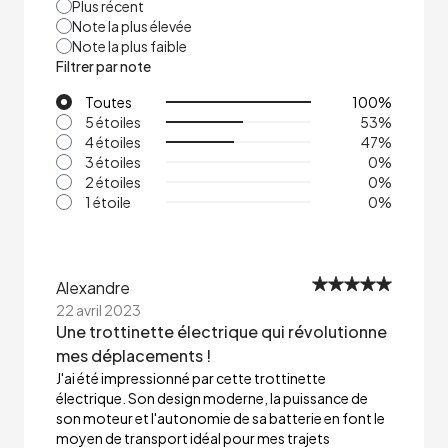
Plus récent
Note la plus élevée
Note la plus faible
Filtrer par note
Toutes
100
%
5 étoiles
53
%
4 étoiles
47
%
3 étoiles
0
%
2 étoiles
0
%
1 étoile
0
%
Alexandre
22 avril 2023
Une trottinette électrique qui révolutionne
mes déplacements !
J'ai été impressionné par cette trottinette
électrique. Son design moderne, la puissance de
son moteur et l'autonomie de sa batterie en font le
moyen de transport idéal pour mes trajets