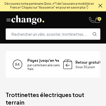
Découvrez notre partenaire Qivio, n°1 de l'assurance mobilité en
France ! Cliquez sur "Assurance" en pour en savoir plus 👇
Fe
Skip to content
0
Payez jusqu'en 4x
Retour gratuit
par carte bancaire sans
Sous 30 jours
frais
Trottinettes électriques tout 
terrain