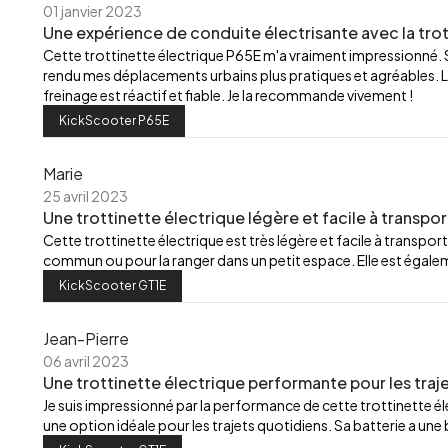
01 janvier 2023
Une expérience de conduite électrisante avec la trot
Cette trottinette électrique P65E m'a vraiment impressionné.
rendu mes déplacements urbains plus pratiques et agréables. L
freinage est réactif et fiable. Je la recommande vivement !
KickScooter P65E
Marie
25 avril 2023
Une trottinette électrique légère et facile à transpor
Cette trottinette électrique est très légère et facile à transport
commun ou pour la ranger dans un petit espace. Elle est égalemen
KickScooter GT1E
Jean-Pierre
06 avril 2023
Une trottinette électrique performante pour les traj
Je suis impressionné par la performance de cette trottinette élec
une option idéale pour les trajets quotidiens. Sa batterie a u