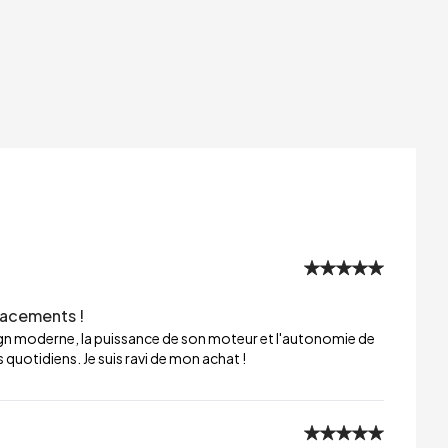
lacements !
sign moderne, la puissance de son moteur et l'autonomie de
 quotidiens. Je suis ravi de mon achat !