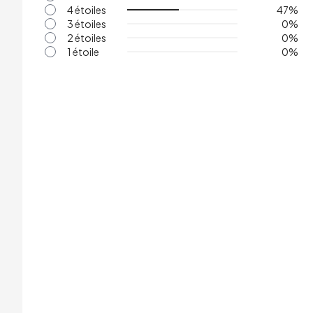
4 étoiles
47
%
3 étoiles
0
%
2 étoiles
0
%
1 étoile
0
%