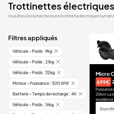
Trottinettes électriques
Vous êtes à la recherche d’une trottinette électrique tout terrai
Filtres appliqués
Véhicule - Poids
:
9kg
Véhicule - Poids
:
21kg
Véhicule - Poids
:
32kg
Micro C
699€
Moteur - Puissance
:
500 WW
Puissance 
Batterie - Temps de recharge
:
4h
20km. La t
excellence
Véhicule - Poids
:
16kg
En profi