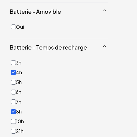
Batterie - Amovible
Oui
Batterie - Temps de recharge
3h
4h
5h
6h
7h
8h
10h
21h