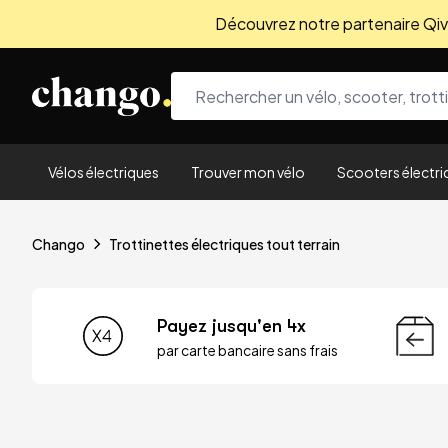
Découvrez notre partenaire Qivio
Skip to content
Vélos électriques
Trouver mon vélo
Scooters électri
Chango
Trottinettes électriques tout terrain
Payez jusqu'en 4x
par carte bancaire sans frais