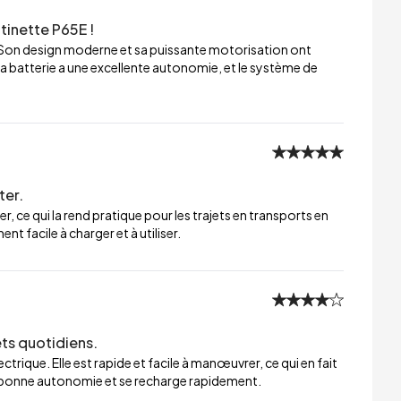
tinette P65E !
 Son design moderne et sa puissante motorisation ont
a batterie a une excellente autonomie, et le système de
ter.
er, ce qui la rend pratique pour les trajets en transports en
t facile à charger et à utiliser.
ets quotidiens.
trique. Elle est rapide et facile à manœuvrer, ce qui en fait
ne bonne autonomie et se recharge rapidement.