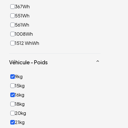
367Wh
551Wh
561Wh
1008Wh
1512 WhWh
Véhicule - Poids
9kg
15kg
16kg
18kg
20kg
21kg