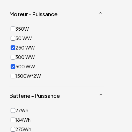
Moteur - Puissance
350W
50 WW
250 WW
300 WW
500 WW
1500W*2W
Batterie - Puissance
27Wh
184Wh
275Wh