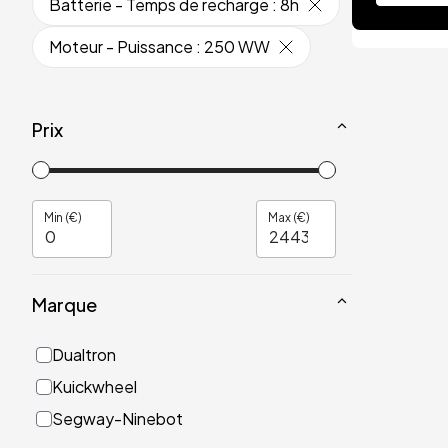
Batterie - Temps de recharge
:
8h
Moteur - Puissance
:
250 WW
Prix
Min (€)
Max (€)
Marque
Dualtron
Kuickwheel
Segway-Ninebot