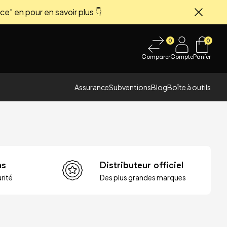
ce" en pour en savoir plus 👇
Fermer
0
0
Comparer
Compte
Panier
Assurance
Subventions
Blog
Boîte à outils
ns
Distributeur officiel
rité
Des plus grandes marques