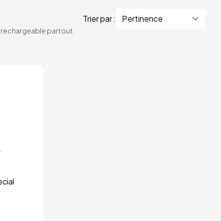
Trier par :
te rechargeable partout.
cial 