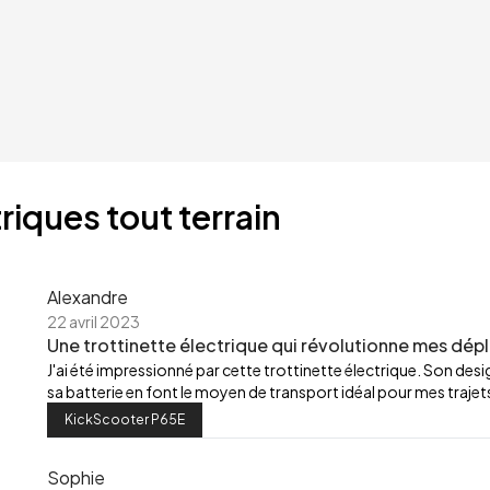
riques tout terrain
Alexandre
22 avril 2023
Une trottinette électrique qui révolutionne mes dép
J'ai été impressionné par cette trottinette électrique. Son de
sa batterie en font le moyen de transport idéal pour mes trajets
KickScooter P65E
Sophie