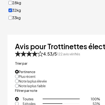
28kg
32kg
33kg
40kg
41kg
48kg
Avis pour Trottinettes élect
53kg
4.53
/5
122
avis vérifiés
Trier par
Pertinence
Plus récent
Note la plus élevée
Note la plus faible
Filtrer par note
Toutes
100
%
5 étoiles
53
%