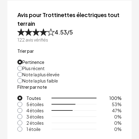
Avis pour Trottinettes électriques tout
terrain
4.53
/5
122
avis vérifiés
Trier par
Pertinence
Plus récent
Note la plus élevée
Note la plus faible
Filtrer par note
Toutes
100
%
5 étoiles
53
%
4 étoiles
47
%
3 étoiles
0
%
2 étoiles
0
%
1 étoile
0
%