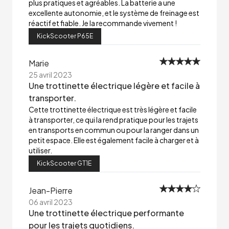
plus pratiques et agréables. La batterie a une
excellente autonomie, et le système de freinage est
réactif et fiable. Je la recommande vivement !
KickScooter P65E
Marie
25 avril 2023
Une trottinette électrique légère et facile à
transporter.
Cette trottinette électrique est très légère et facile
à transporter, ce qui la rend pratique pour les trajets
en transports en commun ou pour la ranger dans un
petit espace. Elle est également facile à charger et à
utiliser.
KickScooter GT1E
Jean-Pierre
06 avril 2023
Une trottinette électrique performante
pour les trajets quotidiens.