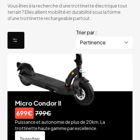
Vous êtes à la recherche d’une trottinette électrique tout
terrain ? Elles allient mobilité et durabilité sous la forme
d’une trottinette rechargeable partout.
Trier par :
Micro Condor II
699€
799€
Puissance et autonomie de plus de 20km. La
trottinette haute gamme par excellence.
En profiter