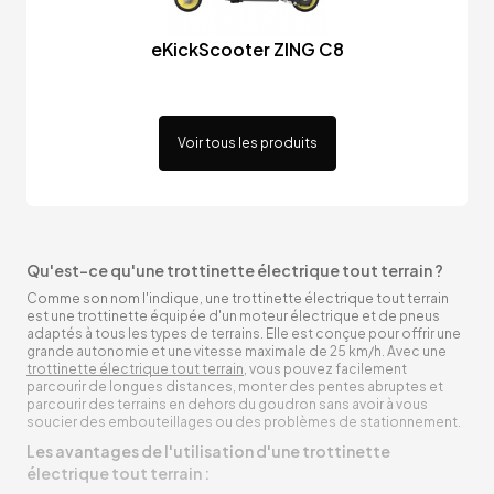
eKickScooter ZING C8
Voir tous les produits
Qu'est-ce qu'une trottinette électrique tout terrain ?
Comme son nom l'indique, une trottinette électrique tout terrain
est une trottinette équipée d'un moteur électrique et de pneus
adaptés à tous les types de terrains. Elle est conçue pour offrir une
grande autonomie et une vitesse maximale de 25 km/h. Avec une
trottinette électrique tout terrain
, vous pouvez facilement
parcourir de longues distances, monter des pentes abruptes et
parcourir des terrains en dehors du goudron sans avoir à vous
soucier des embouteillages ou des problèmes de stationnement.
Les avantages de l'utilisation d'une trottinette
électrique tout terrain :