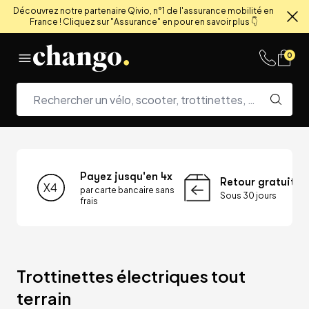
Découvrez notre partenaire Qivio, n°1 de l'assurance mobilité en
France ! Cliquez sur "Assurance" en pour en savoir plus 👇
Fe
Skip to content
0
Payez jusqu'en 4x
Retour gratuit
par carte bancaire sans
Sous 30 jours
frais
Trottinettes électriques tout 
terrain