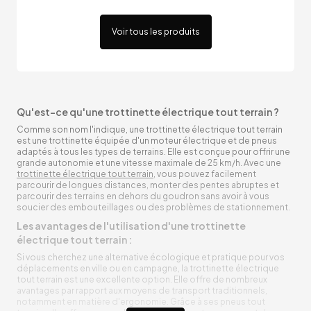
Voir tous les produits
Qu'est-ce qu'une trottinette électrique tout terrain ?
Comme son nom l'indique, une trottinette électrique tout terrain
est une trottinette équipée d'un moteur électrique et de pneus
adaptés à tous les types de terrains. Elle est conçue pour offrir une
grande autonomie et une vitesse maximale de 25 km/h. Avec une
trottinette électrique tout terrain
, vous pouvez facilement
parcourir de longues distances, monter des pentes abruptes et
parcourir des terrains en dehors du goudron sans avoir à vous
soucier des embouteillages ou des problèmes de stationnement.
Les avantages de l'utilisation d'une trottinette
électrique tout terrain :
Si vous cherchez une alternative écologique et pratique pour vos
déplacements en ville ou en campagne, la trottinette électrique
tout terrain est une excellente option. Elle offre de nombreux
avantages par rapport aux moyens de transport traditionnels,
notamment en matière d'ergonomie. Grâce à ses pneus tout