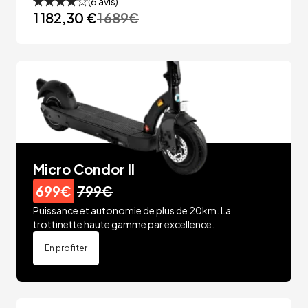
(
6
avis)
1 182,30 €
1 689
€
Micro Condor II
699€
799€
Puissance et autonomie de plus de 20km. La
trottinette haute gamme par excellence.
En profiter