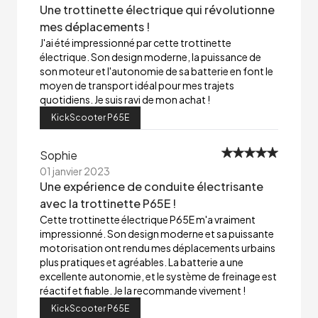
Une trottinette électrique qui révolutionne
mes déplacements !
J'ai été impressionné par cette trottinette
électrique. Son design moderne, la puissance de
son moteur et l'autonomie de sa batterie en font le
moyen de transport idéal pour mes trajets
quotidiens. Je suis ravi de mon achat !
KickScooter P65E
Sophie
01 janvier 2023
Une expérience de conduite électrisante
avec la trottinette P65E !
Cette trottinette électrique P65E m'a vraiment
impressionné. Son design moderne et sa puissante
motorisation ont rendu mes déplacements urbains
plus pratiques et agréables. La batterie a une
excellente autonomie, et le système de freinage est
réactif et fiable. Je la recommande vivement !
KickScooter P65E