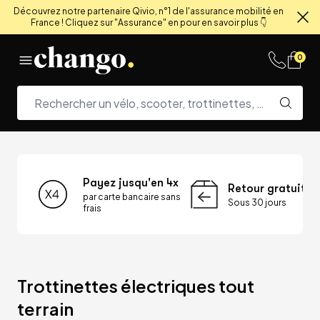
Découvrez notre partenaire Qivio, n°1 de l'assurance mobilité en
France ! Cliquez sur "Assurance" en pour en savoir plus 👇
Fe
Skip to content
0
Payez jusqu'en 4x
Retour gratuit
par carte bancaire sans
Sous 30 jours
frais
Trottinettes électriques tout 
terrain