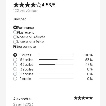
4.53
/5
122
avis vérifiés
Trier par
Pertinence
Plus récent
Note la plus élevée
Note la plus faible
Filtrer par note
Toutes
100
%
5 étoiles
53
%
4 étoiles
47
%
3 étoiles
0
%
2 étoiles
0
%
1 étoile
0
%
Alexandre
22 avril 2023