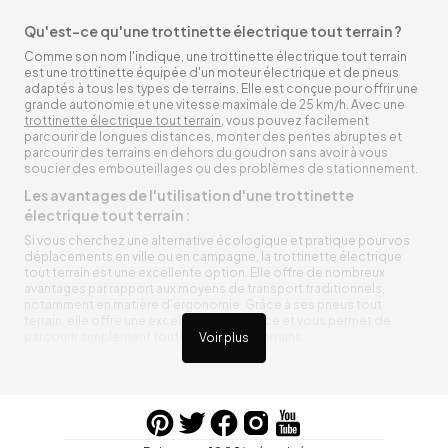
Qu'est-ce qu'une trottinette électrique tout terrain ?
Comme son nom l'indique, une trottinette électrique tout terrain
est une trottinette équipée d'un moteur électrique et de pneus
adaptés à tous les types de terrains. Elle est conçue pour offrir une
grande autonomie et une vitesse maximale de 25 km/h. Avec une
trottinette électrique tout terrain
, vous pouvez facilement
parcourir de longues distances, monter des pentes abruptes et
parcourir des terrains en dehors du goudron sans avoir à vous
soucier des embouteillages ou des problèmes de stationnement.
Les avantages de l'utilisation d'une trottinette
électrique tout terrain :
Si vous cherchez une alternative écologique et pratique pour vos
déplacements en ville ou en campagne, la trottinette électrique
tout terrain est une excellente option. Elle offre de nombreux
avantages par rapport aux moyens de transport traditionnels,
notamment en matière d'ergonomie. Grâce à ses pneus tout
terrain, elle offre une excellente adhérence et vous permet de
parcourir simplement toutes sortes de terrains.
Voir plus
Trottinette électrique tout terrain ergonomique
La trottinette électrique tout terrain est ergonomique et rend vos
déplacements agréables. Alimentée par une batterie rechargeable
entre vos trajets, vous n’aurez pas à vous soucier de l’état de sa
batterie. De plus, elle est équipée de pneus résistants qui peuvent