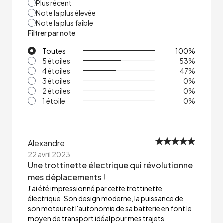
Plus récent
Note la plus élevée
Note la plus faible
Filtrer par note
Toutes
100
%
5 étoiles
53
%
4 étoiles
47
%
3 étoiles
0
%
2 étoiles
0
%
1 étoile
0
%
Alexandre
22 avril 2023
Une trottinette électrique qui révolutionne
mes déplacements !
J'ai été impressionné par cette trottinette
électrique. Son design moderne, la puissance de
son moteur et l'autonomie de sa batterie en font le
moyen de transport idéal pour mes trajets