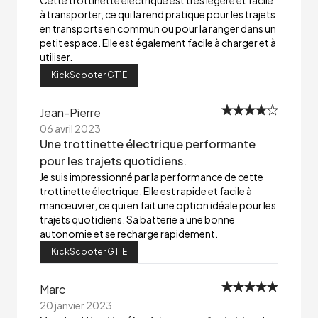
Cette trottinette électrique est très légère et facile
à transporter, ce qui la rend pratique pour les trajets
en transports en commun ou pour la ranger dans un
petit espace. Elle est également facile à charger et à
utiliser.
KickScooter GT1E
Jean-Pierre
06 avril 2023
Une trottinette électrique performante
pour les trajets quotidiens.
Je suis impressionné par la performance de cette
trottinette électrique. Elle est rapide et facile à
manœuvrer, ce qui en fait une option idéale pour les
trajets quotidiens. Sa batterie a une bonne
autonomie et se recharge rapidement.
KickScooter GT1E
Marc
20 janvier 2023