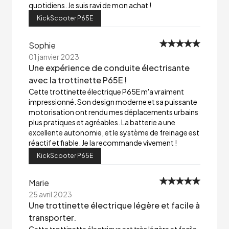
quotidiens. Je suis ravi de mon achat !
KickScooter P65E
Sophie
01 janvier 2023
Une expérience de conduite électrisante
avec la trottinette P65E !
Cette trottinette électrique P65E m'a vraiment
impressionné. Son design moderne et sa puissante
motorisation ont rendu mes déplacements urbains
plus pratiques et agréables. La batterie a une
excellente autonomie, et le système de freinage est
réactif et fiable. Je la recommande vivement !
KickScooter P65E
Marie
25 avril 2023
Une trottinette électrique légère et facile à
transporter.