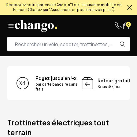
Découvrez notre partenaire Qivio, n°1 de l'assurance mobilité en
France ! Cliquez sur "Assurance" en pour en savoir plus 👇
Fe
Skip to content
0
Payez jusqu'en 4x
Retour gratuit
par carte bancaire sans
Sous 30 jours
frais
Trottinettes électriques tout 
terrain