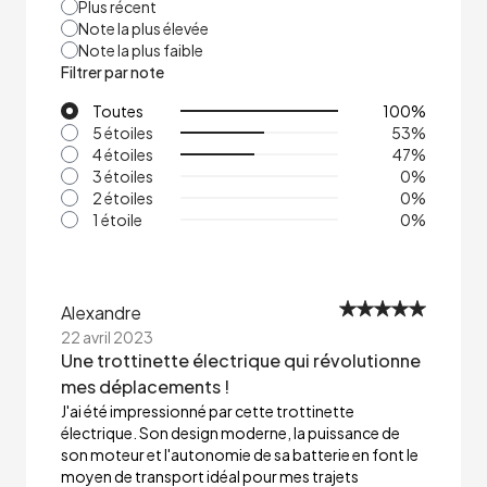
Plus récent
Note la plus élevée
Note la plus faible
Filtrer par note
Toutes
100
%
5 étoiles
53
%
4 étoiles
47
%
3 étoiles
0
%
2 étoiles
0
%
1 étoile
0
%
Alexandre
22 avril 2023
Une trottinette électrique qui révolutionne
mes déplacements !
J'ai été impressionné par cette trottinette
électrique. Son design moderne, la puissance de
son moteur et l'autonomie de sa batterie en font le
moyen de transport idéal pour mes trajets