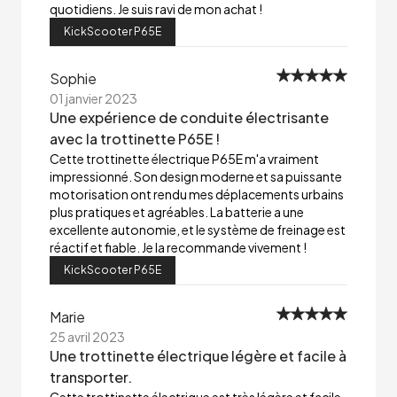
quotidiens. Je suis ravi de mon achat !
KickScooter P65E
Sophie
01 janvier 2023
Une expérience de conduite électrisante
avec la trottinette P65E !
Cette trottinette électrique P65E m'a vraiment
impressionné. Son design moderne et sa puissante
motorisation ont rendu mes déplacements urbains
plus pratiques et agréables. La batterie a une
excellente autonomie, et le système de freinage est
réactif et fiable. Je la recommande vivement !
KickScooter P65E
Marie
25 avril 2023
Une trottinette électrique légère et facile à
transporter.