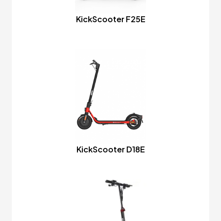
KickScooter F25E
KickScooter D18E