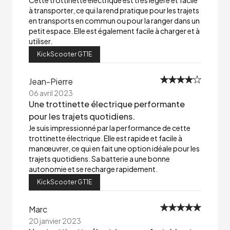
Cette trottinette électrique est très légère et facile
à transporter, ce qui la rend pratique pour les trajets
en transports en commun ou pour la ranger dans un
petit espace. Elle est également facile à charger et à
utiliser.
KickScooter GT1E
Jean-Pierre
06 avril 2023
Une trottinette électrique performante
pour les trajets quotidiens.
Je suis impressionné par la performance de cette
trottinette électrique. Elle est rapide et facile à
manœuvrer, ce qui en fait une option idéale pour les
trajets quotidiens. Sa batterie a une bonne
autonomie et se recharge rapidement.
KickScooter GT1E
Marc
20 janvier 2023