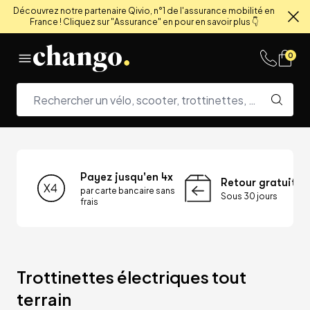
Découvrez notre partenaire Qivio, n°1 de l'assurance mobilité en
France ! Cliquez sur "Assurance" en pour en savoir plus 👇
Fe
Skip to content
0
Payez jusqu'en 4x
Retour gratuit
par carte bancaire sans
Sous 30 jours
frais
Trottinettes électriques tout 
terrain