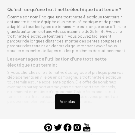
Qu'est-ce qu'une trottinette électrique tout terrain ?
Comme son nom l'indique, une trottinette électrique tout terrain
est une trottinette équipée d'un moteur électrique et de pneus
adaptés à tous les types de terrains. Elle est conçue pour offrir une
grande autonomie et une vitesse maximale de 25 km/h. Avec une
trottinette électrique tout terrain
, vous pouvez facilement
parcourir de longues distances, monter des pentes abruptes et
parcourir des terrains en dehors du goudron sans avoir à vous
soucier des embouteillages ou des problèmes de stationnement.
Les avantages de l'utilisation d'une trottinette
électrique tout terrain :
Si vous cherchez une alternative écologique et pratique pour vos
déplacements en ville ou en campagne, la trottinette électrique
tout terrain est une excellente option. Elle offre de nombreux
avantages par rapport aux moyens de transport traditionnels,
notamment en matière d'ergonomie. Grâce à ses pneus tout
terrain, elle offre une excellente adhérence et vous permet de
parcourir simplement toutes sortes de terrains.
Voir plus
Trottinette électrique tout terrain ergonomique
La trottinette électrique tout terrain est ergonomique et rend vos
déplacements agréables. Alimentée par une batterie rechargeable
entre vos trajets, vous n’aurez pas à vous soucier de l’état de sa
batterie. De plus, elle est équipée de pneus résistants qui peuvent