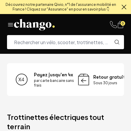
Découvrez notre partenaire Qivio, n°1 de l'assurance mobilité en
France ! Cliquez sur "Assurance" en pour en savoir plus 👇
Fe
Skip to content
0
Payez jusqu'en 4x
Retour gratuit
par carte bancaire sans
Sous 30 jours
frais
Trottinettes électriques tout 
terrain