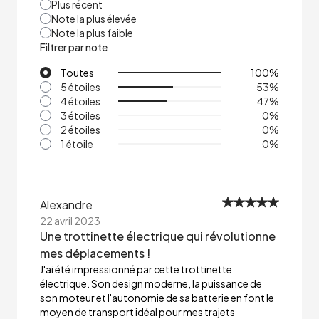
Plus récent
Note la plus élevée
Note la plus faible
Filtrer par note
Toutes
100
%
5 étoiles
53
%
4 étoiles
47
%
3 étoiles
0
%
2 étoiles
0
%
1 étoile
0
%
Alexandre
22 avril 2023
Une trottinette électrique qui révolutionne
mes déplacements !
J'ai été impressionné par cette trottinette
électrique. Son design moderne, la puissance de
son moteur et l'autonomie de sa batterie en font le
moyen de transport idéal pour mes trajets