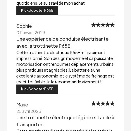
quotidiens. Je suis ravi de mon achat !
KickScooter P65E
Sophie
01 janvier 2023
Une expérience de conduite électrisante
avec la trottinette P65E !
Cette trottinette électrique P65E m'a vraiment
impressionné. Son design moderne et sa puissante
motorisation ont rendu mes déplacements urbains
plus pratiques et agréables. La batterie a une
excellente autonomie, et le système de freinage est
réactif et fiable. Je la recommande vivement !
KickScooter P65E
Marie
25 avril 2023
Une trottinette électrique légère et facile à
transporter.