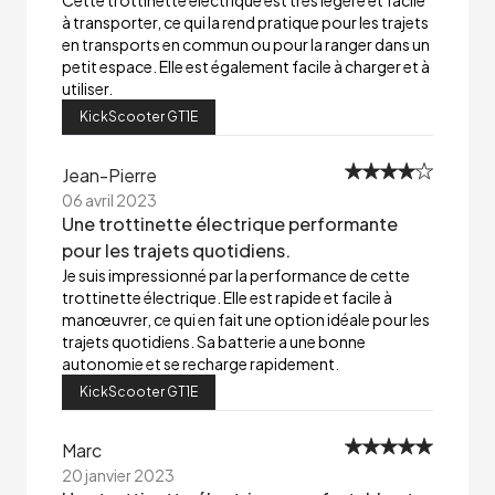
Cette trottinette électrique est très légère et facile
à transporter, ce qui la rend pratique pour les trajets
en transports en commun ou pour la ranger dans un
petit espace. Elle est également facile à charger et à
utiliser.
KickScooter GT1E
Jean-Pierre
06 avril 2023
Une trottinette électrique performante
pour les trajets quotidiens.
Je suis impressionné par la performance de cette
trottinette électrique. Elle est rapide et facile à
manœuvrer, ce qui en fait une option idéale pour les
trajets quotidiens. Sa batterie a une bonne
autonomie et se recharge rapidement.
KickScooter GT1E
Marc
20 janvier 2023