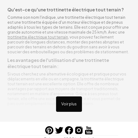
Qu'est-ce qu'une trottinette électrique tout terrain ?
Comme son nom l'indique, une trottinette électrique tout terrain
est une trottinette équipée d'un moteur électrique et de pneus
adaptés à tous les types de terrains. Elle est conçue pour offrir une
grande autonomie et une vitesse maximale de 25 km/h. Avec une
trottinette électrique tout terrain
, vous pouvez facilement
parcourir de longues distances, monter des pentes abruptes et
parcourir des terrains en dehors du goudron sans avoir à vous
soucier des embouteillages ou des problèmes de stationnement.
Les avantages de l'utilisation d'une trottinette
électrique tout terrain :
Si vous cherchez une alternative écologique et pratique pour vos
déplacements en ville ou en campagne, la trottinette électrique
tout terrain est une excellente option. Elle offre de nombreux
avantages par rapport aux moyens de transport traditionnels,
notamment en matière d'ergonomie. Grâce à ses pneus tout
terrain, elle offre une excellente adhérence et vous permet de
parcourir simplement toutes sortes de terrains.
Voir plus
Trottinette électrique tout terrain ergonomique
La trottinette électrique tout terrain est ergonomique et rend vos
déplacements agréables. Alimentée par une batterie rechargeable
entre vos trajets, vous n’aurez pas à vous soucier de l’état de sa
batterie. De plus, elle est équipée de pneus résistants qui peuvent