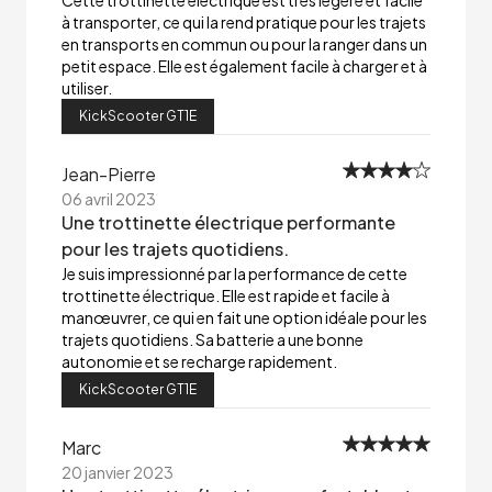
Cette trottinette électrique est très légère et facile
à transporter, ce qui la rend pratique pour les trajets
en transports en commun ou pour la ranger dans un
petit espace. Elle est également facile à charger et à
utiliser.
KickScooter GT1E
Jean-Pierre
06 avril 2023
Une trottinette électrique performante
pour les trajets quotidiens.
Je suis impressionné par la performance de cette
trottinette électrique. Elle est rapide et facile à
manœuvrer, ce qui en fait une option idéale pour les
trajets quotidiens. Sa batterie a une bonne
autonomie et se recharge rapidement.
KickScooter GT1E
Marc
20 janvier 2023