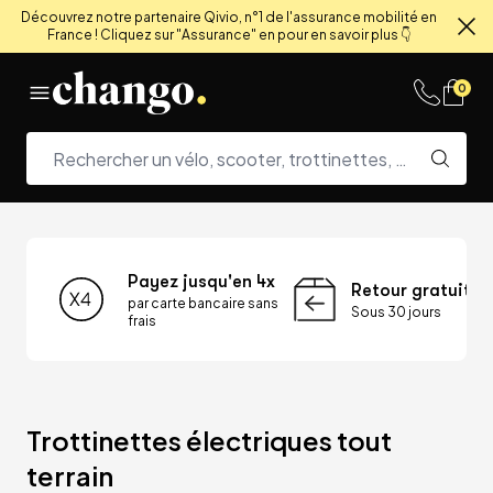
Découvrez notre partenaire Qivio, n°1 de l'assurance mobilité en
France ! Cliquez sur "Assurance" en pour en savoir plus 👇
Fe
Skip to content
0
Payez jusqu'en 4x
Retour gratuit
par carte bancaire sans
Sous 30 jours
frais
Trottinettes électriques tout 
terrain