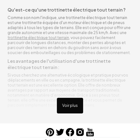
Qu'est-ce qu'une trottinette électrique tout terrain ?
Comme son nom l'indique, une trottinette électrique tout terrain
est une trottinette équipée d'un moteur électrique et de pneus
adaptés à tous les types de terrains. Elle est conçue pour offrir une
grande autonomie et une vitesse maximale de 25 km/h. Avec une
trottinette électrique tout terrain
, vous pouvez facilement
parcourir de longues distances, monter des pentes abruptes et
parcourir des terrains en dehors du goudron sans avoir à vous
soucier des embouteillages ou des problèmes de stationnement.
Les avantages de l'utilisation d'une trottinette
électrique tout terrain :
Si vous cherchez une alternative écologique et pratique pour vos
déplacements en ville ou en campagne, la trottinette électrique
tout terrain est une excellente option. Elle offre de nombreux
avantages par rapport aux moyens de transport traditionnels,
notamment en matière d'ergonomie. Grâce à ses pneus tout
terrain, elle offre une excellente adhérence et vous permet de
parcourir simplement toutes sortes de terrains.
Voir plus
Trottinette électrique tout terrain ergonomique
La trottinette électrique tout terrain est ergonomique et rend vos
déplacements agréables. Alimentée par une batterie rechargeable
entre vos trajets, vous n’aurez pas à vous soucier de l’état de sa
batterie. De plus, elle est équipée de pneus résistants qui peuvent