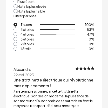
Plus récent
Note la plus élevée
Note la plus faible
Filtrer par note
Toutes
100
%
5 étoiles
53
%
4 étoiles
47
%
3 étoiles
0
%
2 étoiles
0
%
1 étoile
0
%
Alexandre
22 avril 2023
Une trottinette électrique qui révolutionne
mes déplacements !
J'ai été impressionné par cette trottinette
électrique. Son design moderne, la puissance de
son moteur et l'autonomie de sa batterie en font le
moyen de transport idéal pour mes trajets