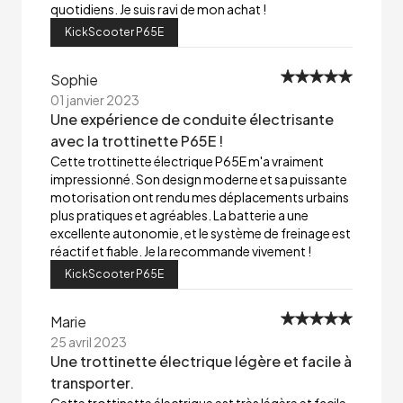
quotidiens. Je suis ravi de mon achat !
KickScooter P65E
Sophie
01 janvier 2023
Une expérience de conduite électrisante
avec la trottinette P65E !
Cette trottinette électrique P65E m'a vraiment
impressionné. Son design moderne et sa puissante
motorisation ont rendu mes déplacements urbains
plus pratiques et agréables. La batterie a une
excellente autonomie, et le système de freinage est
réactif et fiable. Je la recommande vivement !
KickScooter P65E
Marie
25 avril 2023
Une trottinette électrique légère et facile à
transporter.