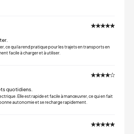
ter.
er, ce qui la rend pratique pour les trajets en transports en
t facile à charger et à utiliser.
ets quotidiens.
trique. Elle est rapide et facile à manœuvrer, ce qui en fait
ne bonne autonomie et se recharge rapidement.