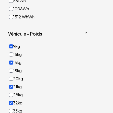
561Wh
1008Wh
1512 WhWh
Véhicule - Poids
9kg
15kg
16kg
18kg
20kg
21kg
28kg
32kg
33kg