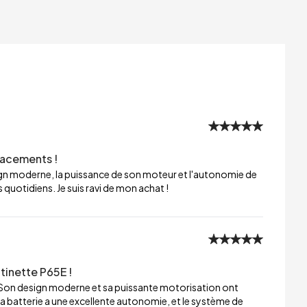
lacements !
sign moderne, la puissance de son moteur et l'autonomie de
 quotidiens. Je suis ravi de mon achat !
tinette P65E !
 Son design moderne et sa puissante motorisation ont
a batterie a une excellente autonomie, et le système de