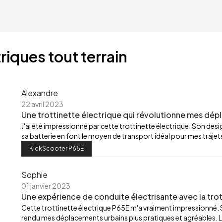
riques tout terrain
Alexandre
22 avril 2023
Une trottinette électrique qui révolutionne mes dép
J'ai été impressionné par cette trottinette électrique. Son de
sa batterie en font le moyen de transport idéal pour mes trajets
KickScooter P65E
Sophie
01 janvier 2023
Une expérience de conduite électrisante avec la trot
Cette trottinette électrique P65E m'a vraiment impressionné.
rendu mes déplacements urbains plus pratiques et agréables. L