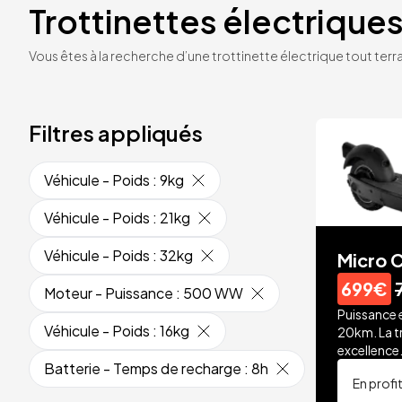
Trottinettes électriques
Vous êtes à la recherche d’une trottinette électrique tout terrai
Filtres appliqués
Véhicule - Poids
:
9kg
Véhicule - Poids
:
21kg
Véhicule - Poids
:
32kg
Micro C
699€
Moteur - Puissance
:
500 WW
Puissance 
Véhicule - Poids
:
16kg
20km. La t
excellence
Batterie - Temps de recharge
:
8h
En profi