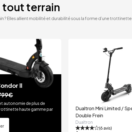
 tout terrain
n ? Elles allient mobilité et durabilité sous la forme d’une trottinet
ondor II
799€
et autonomie de plus de
Dualtron Mini Limited / Spe
rottinette haute gamme par
.
Double Frein
Dualtron
ter
(
6
avis)