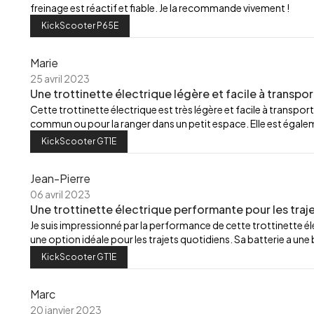
freinage est réactif et fiable. Je la recommande vivement !
KickScooter P65E
Marie
25 avril 2023
Une trottinette électrique légère et facile à transpor
Cette trottinette électrique est très légère et facile à transport
commun ou pour la ranger dans un petit espace. Elle est égalemen
KickScooter GT1E
Jean-Pierre
06 avril 2023
Une trottinette électrique performante pour les traj
Je suis impressionné par la performance de cette trottinette élec
une option idéale pour les trajets quotidiens. Sa batterie a u
KickScooter GT1E
Marc
20 janvier 2023