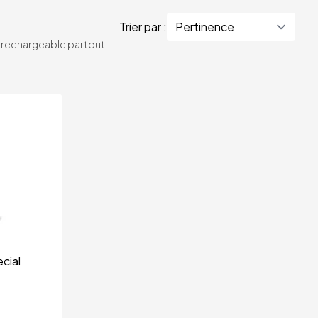
Trier par :
te rechargeable partout.
cial 