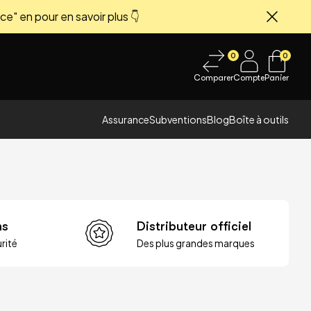
ce" en pour en savoir plus 👇
Fermer
0
0
Comparer
Compte
Panier
Assurance
Subventions
Blog
Boîte à outils
ns
Distributeur officiel
rité
Des plus grandes marques