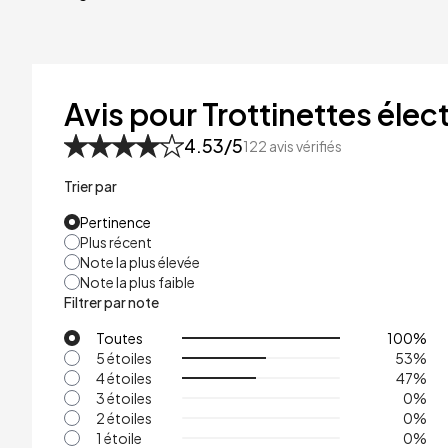
40kg
41kg
48kg
Avis pour Trottinettes élect
53kg
4.53
/5
122
avis vérifiés
Trier par
Pertinence
Plus récent
Note la plus élevée
Note la plus faible
Filtrer par note
Toutes
100
%
5 étoiles
53
%
4 étoiles
47
%
3 étoiles
0
%
2 étoiles
0
%
1 étoile
0
%