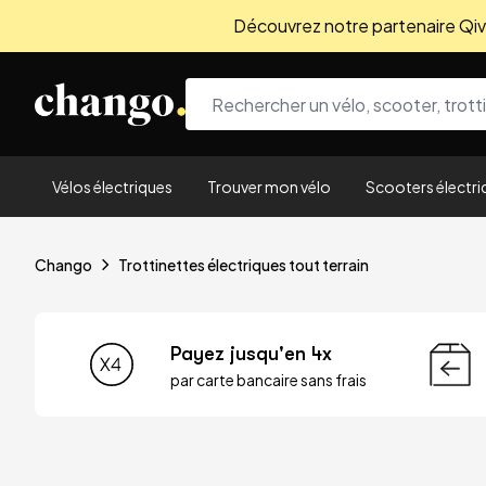
Découvrez notre partenaire Qivio
Skip to content
Vélos électriques
Trouver mon vélo
Scooters électri
Chango
Trottinettes électriques tout terrain
Payez jusqu'en 4x
par carte bancaire sans frais