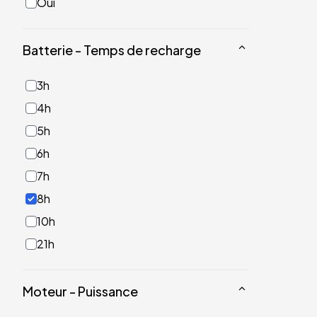
Oui
Batterie - Temps de recharge
3h
4h
5h
6h
7h
8h
10h
21h
Moteur - Puissance