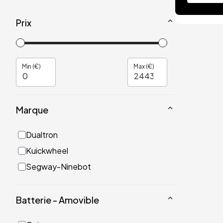
Prix
Min (€)
Max (€)
Marque
Dualtron
Kuickwheel
Segway-Ninebot
Batterie - Amovible