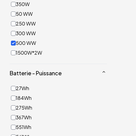
350W
50 WW
250 WW
300 WW
500 WW
1500W*2W
Batterie - Puissance
27Wh
184Wh
275Wh
367Wh
551Wh