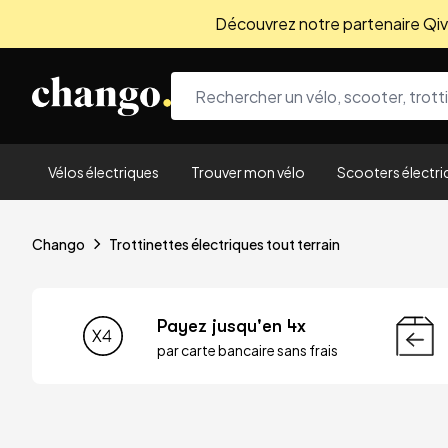
Découvrez notre partenaire Qivio
Skip to content
Vélos électriques
Trouver mon vélo
Scooters électri
Chango
Trottinettes électriques tout terrain
Payez jusqu'en 4x
par carte bancaire sans frais