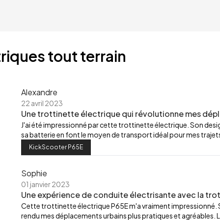
riques tout terrain
Alexandre
22 avril 2023
Une trottinette électrique qui révolutionne mes dép
J'ai été impressionné par cette trottinette électrique. Son de
sa batterie en font le moyen de transport idéal pour mes trajets
KickScooter P65E
Sophie
01 janvier 2023
Une expérience de conduite électrisante avec la trot
Cette trottinette électrique P65E m'a vraiment impressionné.
rendu mes déplacements urbains plus pratiques et agréables. L