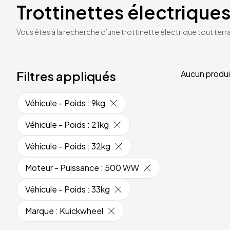
Trottinettes électriques
Vous êtes à la recherche d’une trottinette électrique tout terrai
Filtres appliqués
Aucun produi
Véhicule - Poids
:
9kg
Véhicule - Poids
:
21kg
Véhicule - Poids
:
32kg
Moteur - Puissance
:
500 WW
Véhicule - Poids
:
33kg
Marque
:
Kuickwheel