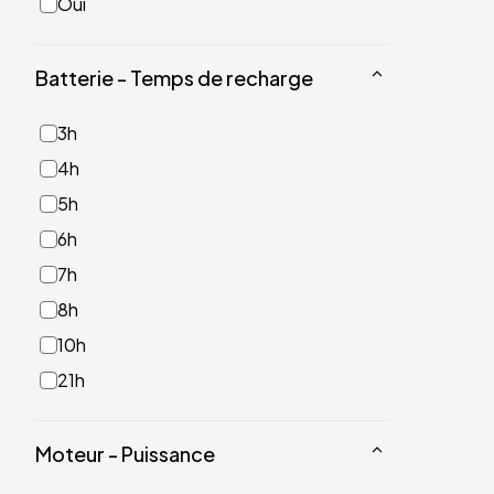
Oui
Batterie - Temps de recharge
3h
4h
5h
6h
7h
8h
10h
21h
Moteur - Puissance