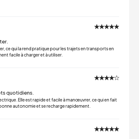
ter.
er, ce qui la rend pratique pour les trajets en transports en
t facile à charger et à utiliser.
ets quotidiens.
trique. Elle est rapide et facile à manœuvrer, ce qui en fait
ne bonne autonomie et se recharge rapidement.