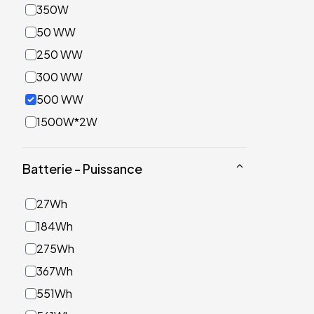
350W
50 WW
250 WW
300 WW
500 WW
1500W*2W
Batterie - Puissance
27Wh
184Wh
275Wh
367Wh
551Wh