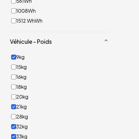
561Wh
1008Wh
1512 WhWh
Véhicule - Poids
9kg
15kg
16kg
18kg
20kg
21kg
28kg
32kg
33kg