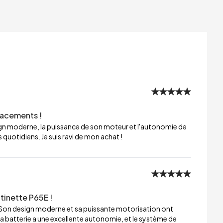
lacements !
sign moderne, la puissance de son moteur et l'autonomie de
 quotidiens. Je suis ravi de mon achat !
tinette P65E !
 Son design moderne et sa puissante motorisation ont
a batterie a une excellente autonomie, et le système de