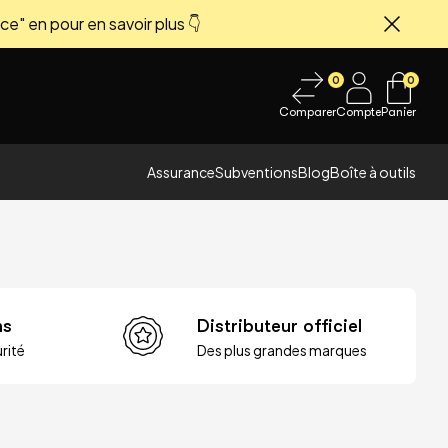
ce" en pour en savoir plus 👇
Fermer
0
0
Comparer
Compte
Panier
Assurance
Subventions
Blog
Boîte à outils
ns
Distributeur officiel
rité
Des plus grandes marques