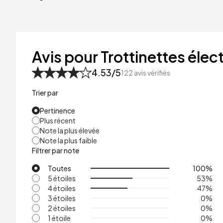
40kg
41kg
48kg
Avis pour Trottinettes élect
53kg
4.53
/5
122
avis vérifiés
Trier par
Pertinence
Plus récent
Note la plus élevée
Note la plus faible
Filtrer par note
Toutes
100
%
5 étoiles
53
%
4 étoiles
47
%
3 étoiles
0
%
2 étoiles
0
%
1 étoile
0
%