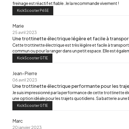
freinage est réactif et fiable. Je la recommande vivement !
KickScooter P65E
Marie
25 avril 2023
Une trottinette électrique légère et facile à transpor
Cette trottinette électrique est très légère et facile à transport
commun ou pour la ranger dans un petit espace. Elle est égalemen
KickScooter GT1E
Jean-Pierre
06 avril 2023
Une trottinette électrique performante pour les traj
Je suis impressionné par la performance de cette trottinette élec
une option idéale pour les trajets quotidiens. Sa batterie a u
KickScooter GT1E
Marc
20 janvier 2023