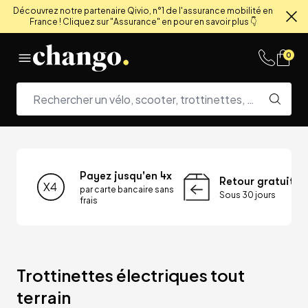
Découvrez notre partenaire Qivio, n°1 de l'assurance mobilité en
France ! Cliquez sur "Assurance" en pour en savoir plus 👇
Fe
Skip to content
0
Payez jusqu'en 4x
Retour gratuit
par carte bancaire sans
Sous 30 jours
frais
Trottinettes électriques tout 
terrain