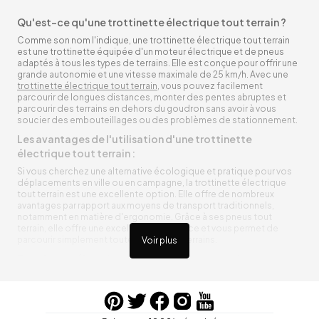
Qu'est-ce qu'une trottinette électrique tout terrain ?
Comme son nom l'indique, une trottinette électrique tout terrain
est une trottinette équipée d'un moteur électrique et de pneus
adaptés à tous les types de terrains. Elle est conçue pour offrir une
grande autonomie et une vitesse maximale de 25 km/h. Avec une
trottinette électrique tout terrain
, vous pouvez facilement
parcourir de longues distances, monter des pentes abruptes et
parcourir des terrains en dehors du goudron sans avoir à vous
soucier des embouteillages ou des problèmes de stationnement.
Les avantages de l'utilisation d'une trottinette
électrique tout terrain :
Si vous cherchez une alternative écologique et pratique pour vos
déplacements en ville ou en campagne, la trottinette électrique
tout terrain est une excellente option. Elle offre de nombreux
avantages par rapport aux moyens de transport traditionnels,
notamment en matière d'ergonomie. Grâce à ses pneus tout
terrain, elle offre une excellente adhérence et vous permet de
parcourir simplement toutes sortes de terrains.
Voir plus
Trottinette électrique tout terrain ergonomique
La trottinette électrique tout terrain est ergonomique et rend vos
déplacements agréables. Alimentée par une batterie rechargeable
entre vos trajets, vous n’aurez pas à vous soucier de l’état de sa
batterie. De plus, elle est équipée de pneus résistants qui peuvent