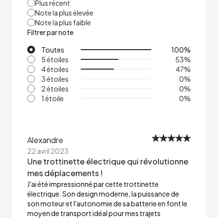
Plus récent
Note la plus élevée
Note la plus faible
Filtrer par note
Toutes
100
%
5 étoiles
53
%
4 étoiles
47
%
3 étoiles
0
%
2 étoiles
0
%
1 étoile
0
%
Alexandre
22 avril 2023
Une trottinette électrique qui révolutionne
mes déplacements !
J'ai été impressionné par cette trottinette
électrique. Son design moderne, la puissance de
son moteur et l'autonomie de sa batterie en font le
moyen de transport idéal pour mes trajets