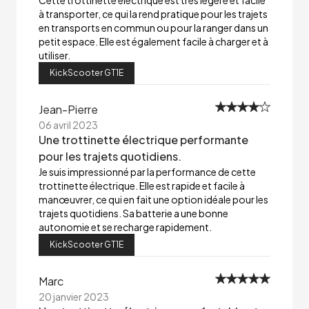
Cette trottinette électrique est très légère et facile
à transporter, ce qui la rend pratique pour les trajets
en transports en commun ou pour la ranger dans un
petit espace. Elle est également facile à charger et à
utiliser.
KickScooter GT1E
Jean-Pierre
06 avril 2023
Une trottinette électrique performante
pour les trajets quotidiens.
Je suis impressionné par la performance de cette
trottinette électrique. Elle est rapide et facile à
manœuvrer, ce qui en fait une option idéale pour les
trajets quotidiens. Sa batterie a une bonne
autonomie et se recharge rapidement.
KickScooter GT1E
Marc
20 janvier 2023