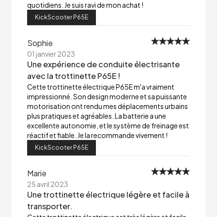
quotidiens. Je suis ravi de mon achat !
KickScooter P65E
Sophie
01 janvier 2023
Une expérience de conduite électrisante
avec la trottinette P65E !
Cette trottinette électrique P65E m'a vraiment
impressionné. Son design moderne et sa puissante
motorisation ont rendu mes déplacements urbains
plus pratiques et agréables. La batterie a une
excellente autonomie, et le système de freinage est
réactif et fiable. Je la recommande vivement !
KickScooter P65E
Marie
25 avril 2023
Une trottinette électrique légère et facile à
transporter.