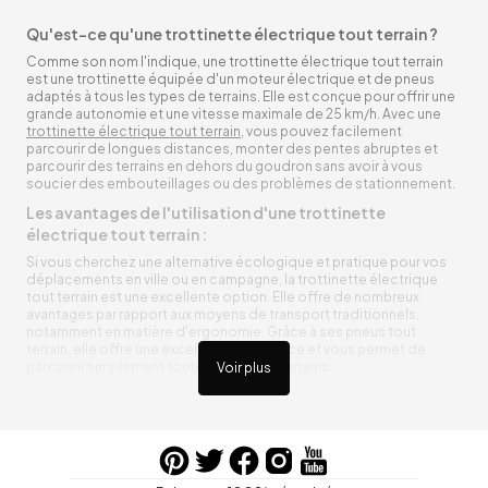
Qu'est-ce qu'une trottinette électrique tout terrain ?
Comme son nom l'indique, une trottinette électrique tout terrain
est une trottinette équipée d'un moteur électrique et de pneus
adaptés à tous les types de terrains. Elle est conçue pour offrir une
grande autonomie et une vitesse maximale de 25 km/h. Avec une
trottinette électrique tout terrain
, vous pouvez facilement
parcourir de longues distances, monter des pentes abruptes et
parcourir des terrains en dehors du goudron sans avoir à vous
soucier des embouteillages ou des problèmes de stationnement.
Les avantages de l'utilisation d'une trottinette
électrique tout terrain :
Si vous cherchez une alternative écologique et pratique pour vos
déplacements en ville ou en campagne, la trottinette électrique
tout terrain est une excellente option. Elle offre de nombreux
avantages par rapport aux moyens de transport traditionnels,
notamment en matière d'ergonomie. Grâce à ses pneus tout
terrain, elle offre une excellente adhérence et vous permet de
parcourir simplement toutes sortes de terrains.
Voir plus
Trottinette électrique tout terrain ergonomique
La trottinette électrique tout terrain est ergonomique et rend vos
déplacements agréables. Alimentée par une batterie rechargeable
entre vos trajets, vous n’aurez pas à vous soucier de l’état de sa
batterie. De plus, elle est équipée de pneus résistants qui peuvent