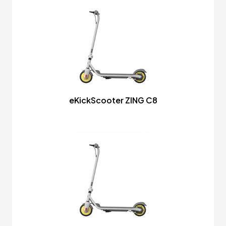
eKickScooter ZING C8