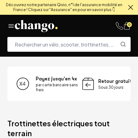
Découvrez notre partenaire Qivio, n°1 de l'assurance mobilité en
France ! Cliquez sur "Assurance" en pour en savoir plus 👇
Fe
Skip to content
0
Payez jusqu'en 4x
Retour gratuit
par carte bancaire sans
Sous 30 jours
frais
Trottinettes électriques tout 
terrain