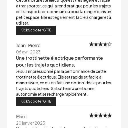
Cette trottinette électrique est très légère et facile
à transporter, ce qui la rend pratique pour les trajets
en transports en commun ou pour la ranger dans un
petit espace. Elle est également facile à charger et à
utiliser.
KickScooter GT1E
Jean-Pierre
06 avril 2023
Une trottinette électrique performante
pour les trajets quotidiens.
Je suis impressionné par la performance de cette
trottinette électrique. Elle est rapide et facile à
manœuvrer, ce qui en fait une option idéale pour les
trajets quotidiens. Sa batterie a une bonne
autonomie et se recharge rapidement.
KickScooter GT1E
Marc
20 janvier 2023