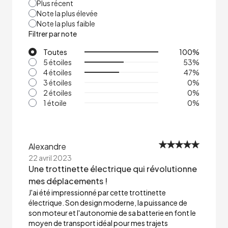
Plus récent
Note la plus élevée
Note la plus faible
Filtrer par note
Toutes
100
%
5 étoiles
53
%
4 étoiles
47
%
3 étoiles
0
%
2 étoiles
0
%
1 étoile
0
%
Alexandre
22 avril 2023
Une trottinette électrique qui révolutionne
mes déplacements !
J'ai été impressionné par cette trottinette
électrique. Son design moderne, la puissance de
son moteur et l'autonomie de sa batterie en font le
moyen de transport idéal pour mes trajets