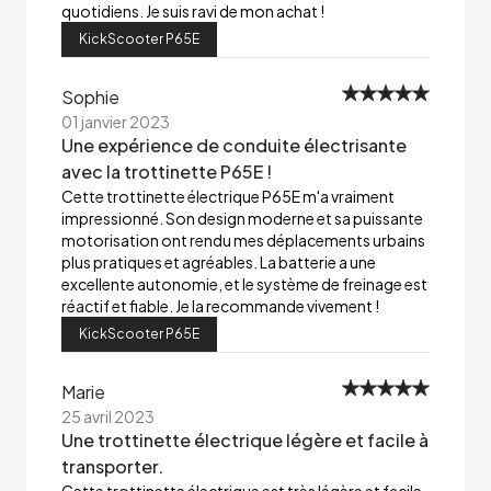
quotidiens. Je suis ravi de mon achat !
KickScooter P65E
Sophie
01 janvier 2023
Une expérience de conduite électrisante
avec la trottinette P65E !
Cette trottinette électrique P65E m'a vraiment
impressionné. Son design moderne et sa puissante
motorisation ont rendu mes déplacements urbains
plus pratiques et agréables. La batterie a une
excellente autonomie, et le système de freinage est
réactif et fiable. Je la recommande vivement !
KickScooter P65E
Marie
25 avril 2023
Une trottinette électrique légère et facile à
transporter.