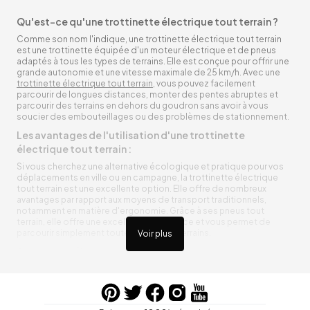
Qu'est-ce qu'une trottinette électrique tout terrain ?
Comme son nom l'indique, une trottinette électrique tout terrain
est une trottinette équipée d'un moteur électrique et de pneus
adaptés à tous les types de terrains. Elle est conçue pour offrir une
grande autonomie et une vitesse maximale de 25 km/h. Avec une
trottinette électrique tout terrain
, vous pouvez facilement
parcourir de longues distances, monter des pentes abruptes et
parcourir des terrains en dehors du goudron sans avoir à vous
soucier des embouteillages ou des problèmes de stationnement.
Les avantages de l'utilisation d'une trottinette
électrique tout terrain :
Si vous cherchez une alternative écologique et pratique pour vos
déplacements en ville ou en campagne, la trottinette électrique
tout terrain est une excellente option. Elle offre de nombreux
avantages par rapport aux moyens de transport traditionnels,
notamment en matière d'ergonomie. Grâce à ses pneus tout
terrain, elle offre une excellente adhérence et vous permet de
parcourir simplement toutes sortes de terrains.
Voir plus
Trottinette électrique tout terrain ergonomique
La trottinette électrique tout terrain est ergonomique et rend vos
déplacements agréables. Alimentée par une batterie rechargeable
entre vos trajets, vous n’aurez pas à vous soucier de l’état de sa
batterie. De plus, elle est équipée de pneus résistants qui peuvent