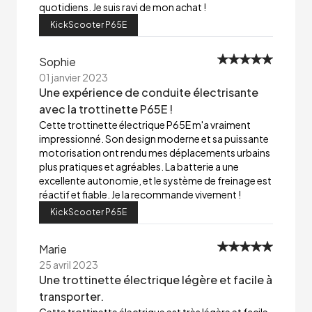
quotidiens. Je suis ravi de mon achat !
KickScooter P65E
Sophie
01 janvier 2023
Une expérience de conduite électrisante
avec la trottinette P65E !
Cette trottinette électrique P65E m'a vraiment
impressionné. Son design moderne et sa puissante
motorisation ont rendu mes déplacements urbains
plus pratiques et agréables. La batterie a une
excellente autonomie, et le système de freinage est
réactif et fiable. Je la recommande vivement !
KickScooter P65E
Marie
25 avril 2023
Une trottinette électrique légère et facile à
transporter.