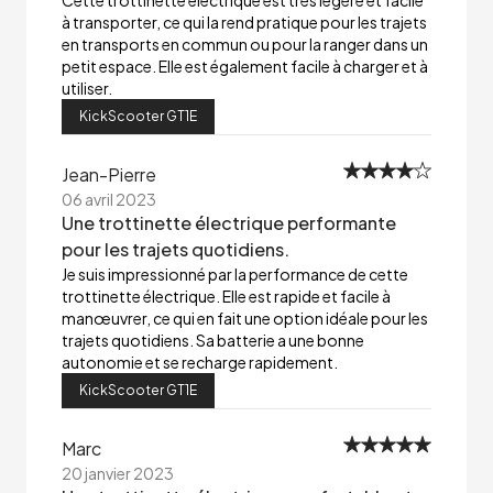
Cette trottinette électrique est très légère et facile
à transporter, ce qui la rend pratique pour les trajets
en transports en commun ou pour la ranger dans un
petit espace. Elle est également facile à charger et à
utiliser.
KickScooter GT1E
Jean-Pierre
06 avril 2023
Une trottinette électrique performante
pour les trajets quotidiens.
Je suis impressionné par la performance de cette
trottinette électrique. Elle est rapide et facile à
manœuvrer, ce qui en fait une option idéale pour les
trajets quotidiens. Sa batterie a une bonne
autonomie et se recharge rapidement.
KickScooter GT1E
Marc
20 janvier 2023