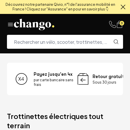
Découvrez notre partenaire Qivio, n°1 de l'assurance mobilité en
France ! Cliquez sur "Assurance" en pour en savoir plus 👇
Fe
Skip to content
0
Payez jusqu'en 4x
Retour gratuit
par carte bancaire sans
Sous 30 jours
frais
Trottinettes électriques tout 
terrain