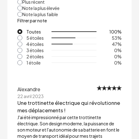
Plus récent
Note la plus élevée
Note la plus faible
Filtrer par note
Toutes
100
%
5 étoiles
53
%
4 étoiles
47
%
3 étoiles
0
%
2 étoiles
0
%
1 étoile
0
%
Alexandre
22 avril 2023
Une trottinette électrique qui révolutionne
mes déplacements !
J'ai été impressionné par cette trottinette
électrique. Son design moderne, la puissance de
son moteur et l'autonomie de sa batterie en font le
moyen de transport idéal pour mes trajets