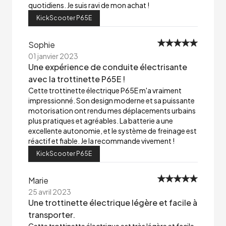
quotidiens. Je suis ravi de mon achat !
KickScooter P65E
Sophie
01 janvier 2023
Une expérience de conduite électrisante
avec la trottinette P65E !
Cette trottinette électrique P65E m'a vraiment
impressionné. Son design moderne et sa puissante
motorisation ont rendu mes déplacements urbains
plus pratiques et agréables. La batterie a une
excellente autonomie, et le système de freinage est
réactif et fiable. Je la recommande vivement !
KickScooter P65E
Marie
25 avril 2023
Une trottinette électrique légère et facile à
transporter.