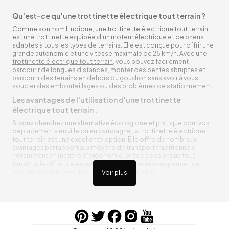
Qu'est-ce qu'une trottinette électrique tout terrain ?
Comme son nom l'indique, une trottinette électrique tout terrain
est une trottinette équipée d'un moteur électrique et de pneus
adaptés à tous les types de terrains. Elle est conçue pour offrir une
grande autonomie et une vitesse maximale de 25 km/h. Avec une
trottinette électrique tout terrain
, vous pouvez facilement
parcourir de longues distances, monter des pentes abruptes et
parcourir des terrains en dehors du goudron sans avoir à vous
soucier des embouteillages ou des problèmes de stationnement.
Les avantages de l'utilisation d'une trottinette
électrique tout terrain :
Si vous cherchez une alternative écologique et pratique pour vos
déplacements en ville ou en campagne, la trottinette électrique
tout terrain est une excellente option. Elle offre de nombreux
avantages par rapport aux moyens de transport traditionnels,
notamment en matière d'ergonomie. Grâce à ses pneus tout
terrain, elle offre une excellente adhérence et vous permet de
parcourir simplement toutes sortes de terrains.
Voir plus
Trottinette électrique tout terrain ergonomique
La trottinette électrique tout terrain est ergonomique et rend vos
déplacements agréables. Alimentée par une batterie rechargeable
entre vos trajets, vous n’aurez pas à vous soucier de l’état de sa
batterie. De plus, elle est équipée de pneus résistants qui peuvent