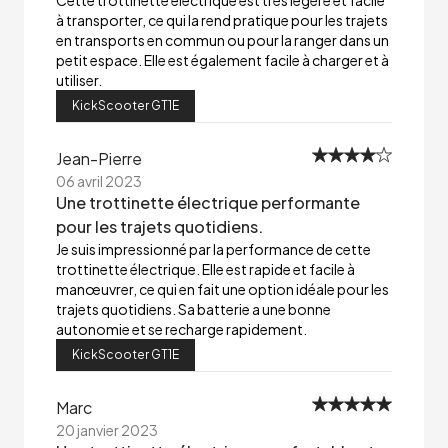
Cette trottinette électrique est très légère et facile
à transporter, ce qui la rend pratique pour les trajets
en transports en commun ou pour la ranger dans un
petit espace. Elle est également facile à charger et à
utiliser.
KickScooter GT1E
Jean-Pierre
06 avril 2023
Une trottinette électrique performante
pour les trajets quotidiens.
Je suis impressionné par la performance de cette
trottinette électrique. Elle est rapide et facile à
manœuvrer, ce qui en fait une option idéale pour les
trajets quotidiens. Sa batterie a une bonne
autonomie et se recharge rapidement.
KickScooter GT1E
Marc
20 janvier 2023