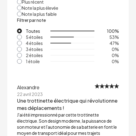
Plus récent
Note la plus élevée
Note la plus faible
Filtrer par note
Toutes
100
%
5 étoiles
53
%
4 étoiles
47
%
3 étoiles
0
%
2 étoiles
0
%
1 étoile
0
%
Alexandre
22 avril 2023
Une trottinette électrique qui révolutionne
mes déplacements !
J'ai été impressionné par cette trottinette
électrique. Son design moderne, la puissance de
son moteur et l'autonomie de sa batterie en font le
moyen de transport idéal pour mes trajets