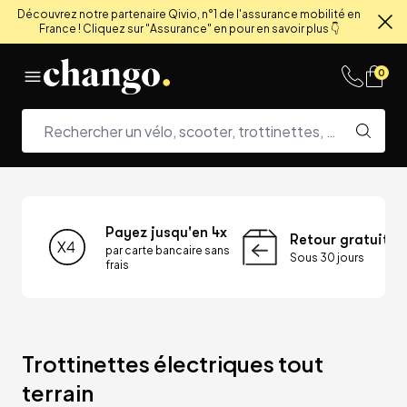
Découvrez notre partenaire Qivio, n°1 de l'assurance mobilité en
France ! Cliquez sur "Assurance" en pour en savoir plus 👇
Fe
Skip to content
0
Payez jusqu'en 4x
Retour gratuit
par carte bancaire sans
Sous 30 jours
frais
Trottinettes électriques tout 
terrain