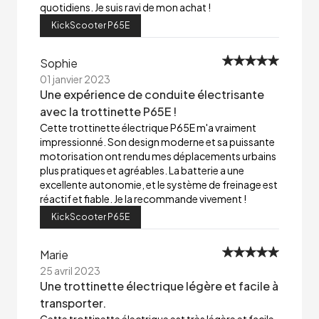
quotidiens. Je suis ravi de mon achat !
KickScooter P65E
Sophie
01 janvier 2023
Une expérience de conduite électrisante
avec la trottinette P65E !
Cette trottinette électrique P65E m'a vraiment
impressionné. Son design moderne et sa puissante
motorisation ont rendu mes déplacements urbains
plus pratiques et agréables. La batterie a une
excellente autonomie, et le système de freinage est
réactif et fiable. Je la recommande vivement !
KickScooter P65E
Marie
25 avril 2023
Une trottinette électrique légère et facile à
transporter.