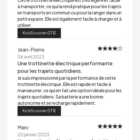
Cette trottinette électrique est très légère et facile
à transporter, ce qui la rend pratique pour les trajets
en transports en commun ou pour la ranger dans un
petit espace. Elle est également facile à charger et à
utiliser.
KickScooter GT1E
Jean-Pierre
06 avril 2023
Une trottinette électrique performante
pour les trajets quotidiens.
Je suis impressionné par la performance de cette
trottinette électrique. Elle est rapide et facile à
manœuvrer, ce qui en fait une option idéale pour les
trajets quotidiens. Sa batterie a une bonne
autonomie et se recharge rapidement.
KickScooter GT1E
Marc
20 janvier 2023