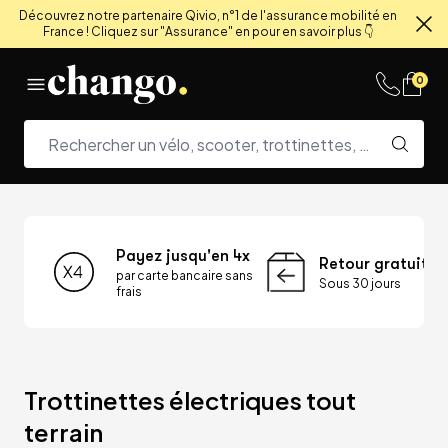
Découvrez notre partenaire Qivio, n°1 de l'assurance mobilité en
France ! Cliquez sur "Assurance" en pour en savoir plus 👇
Fe
Skip to content
0
Payez jusqu'en 4x
Retour gratuit
par carte bancaire sans
Sous 30 jours
frais
Trottinettes électriques tout 
terrain