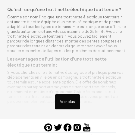
Qu'est-ce qu'une trottinette électrique tout terrain ?
Comme son nom l'indique, une trottinette électrique tout terrain
est une trottinette équipée d'un moteur électrique et de pneus
adaptés à tous les types de terrains. Elle est conçue pour offrir une
grande autonomie et une vitesse maximale de 25 km/h. Avec une
trottinette électrique tout terrain
, vous pouvez facilement
parcourir de longues distances, monter des pentes abruptes et
parcourir des terrains en dehors du goudron sans avoir à vous
soucier des embouteillages ou des problèmes de stationnement.
Les avantages de l'utilisation d'une trottinette
électrique tout terrain :
Si vous cherchez une alternative écologique et pratique pour vos
déplacements en ville ou en campagne, la trottinette électrique
tout terrain est une excellente option. Elle offre de nombreux
avantages par rapport aux moyens de transport traditionnels,
notamment en matière d'ergonomie. Grâce à ses pneus tout
terrain, elle offre une excellente adhérence et vous permet de
parcourir simplement toutes sortes de terrains.
Voir plus
Trottinette électrique tout terrain ergonomique
La trottinette électrique tout terrain est ergonomique et rend vos
déplacements agréables. Alimentée par une batterie rechargeable
entre vos trajets, vous n’aurez pas à vous soucier de l’état de sa
batterie. De plus, elle est équipée de pneus résistants qui peuvent