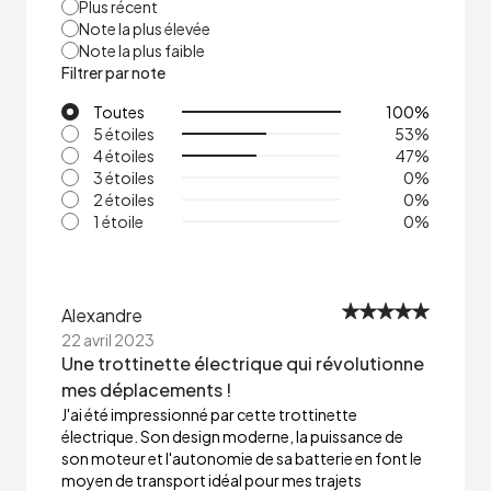
Plus récent
Note la plus élevée
Note la plus faible
Filtrer par note
Toutes
100
%
5 étoiles
53
%
4 étoiles
47
%
3 étoiles
0
%
2 étoiles
0
%
1 étoile
0
%
Alexandre
22 avril 2023
Une trottinette électrique qui révolutionne
mes déplacements !
J'ai été impressionné par cette trottinette
électrique. Son design moderne, la puissance de
son moteur et l'autonomie de sa batterie en font le
moyen de transport idéal pour mes trajets