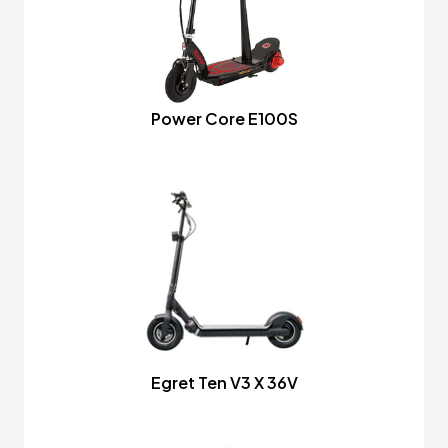
Power Core E100S
Egret Ten V3 X 36V