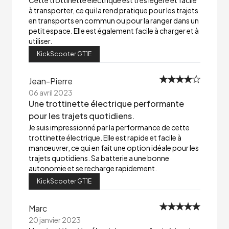
Cette trottinette électrique est très légère et facile
à transporter, ce qui la rend pratique pour les trajets
en transports en commun ou pour la ranger dans un
petit espace. Elle est également facile à charger et à
utiliser.
KickScooter GT1E
Jean-Pierre
06 avril 2023
Une trottinette électrique performante
pour les trajets quotidiens.
Je suis impressionné par la performance de cette
trottinette électrique. Elle est rapide et facile à
manœuvrer, ce qui en fait une option idéale pour les
trajets quotidiens. Sa batterie a une bonne
autonomie et se recharge rapidement.
KickScooter GT1E
Marc
20 janvier 2023