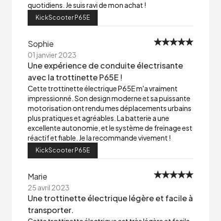
quotidiens. Je suis ravi de mon achat !
KickScooter P65E
Sophie
01 janvier 2023
Une expérience de conduite électrisante
avec la trottinette P65E !
Cette trottinette électrique P65E m'a vraiment
impressionné. Son design moderne et sa puissante
motorisation ont rendu mes déplacements urbains
plus pratiques et agréables. La batterie a une
excellente autonomie, et le système de freinage est
réactif et fiable. Je la recommande vivement !
KickScooter P65E
Marie
25 avril 2023
Une trottinette électrique légère et facile à
transporter.