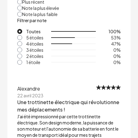
Plus récent
Note la plus élevée
Note la plus faible
Filtrer par note
Toutes
100
%
5 étoiles
53
%
4 étoiles
47
%
3 étoiles
0
%
2 étoiles
0
%
1 étoile
0
%
Alexandre
22 avril 2023
Une trottinette électrique qui révolutionne
mes déplacements !
J'ai été impressionné par cette trottinette
électrique. Son design moderne, la puissance de
son moteur et l'autonomie de sa batterie en font le
moyen de transport idéal pour mes trajets