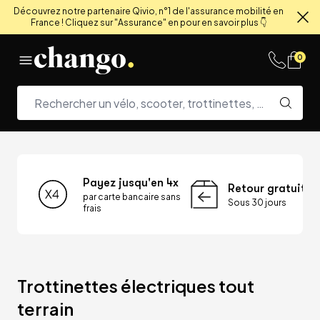
Découvrez notre partenaire Qivio, n°1 de l'assurance mobilité en
France ! Cliquez sur "Assurance" en pour en savoir plus 👇
Fe
Skip to content
0
Payez jusqu'en 4x
Retour gratuit
par carte bancaire sans
Sous 30 jours
frais
Trottinettes électriques tout 
terrain