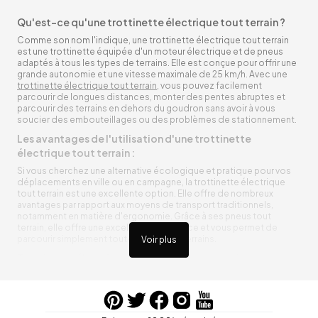
Qu'est-ce qu'une trottinette électrique tout terrain ?
Comme son nom l'indique, une trottinette électrique tout terrain
est une trottinette équipée d'un moteur électrique et de pneus
adaptés à tous les types de terrains. Elle est conçue pour offrir une
grande autonomie et une vitesse maximale de 25 km/h. Avec une
trottinette électrique tout terrain
, vous pouvez facilement
parcourir de longues distances, monter des pentes abruptes et
parcourir des terrains en dehors du goudron sans avoir à vous
soucier des embouteillages ou des problèmes de stationnement.
Les avantages de l'utilisation d'une trottinette
électrique tout terrain :
Si vous cherchez une alternative écologique et pratique pour vos
déplacements en ville ou en campagne, la trottinette électrique
tout terrain est une excellente option. Elle offre de nombreux
avantages par rapport aux moyens de transport traditionnels,
notamment en matière d'ergonomie. Grâce à ses pneus tout
terrain, elle offre une excellente adhérence et vous permet de
parcourir simplement toutes sortes de terrains.
Voir plus
Trottinette électrique tout terrain ergonomique
La trottinette électrique tout terrain est ergonomique et rend vos
déplacements agréables. Alimentée par une batterie rechargeable
entre vos trajets, vous n’aurez pas à vous soucier de l’état de sa
batterie. De plus, elle est équipée de pneus résistants qui peuvent