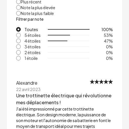
Plus récent
Note la plus élevée
Note la plus faible
Filtrer par note
Toutes
100
%
5 étoiles
53
%
4 étoiles
47
%
3 étoiles
0
%
2 étoiles
0
%
1 étoile
0
%
Alexandre
22 avril 2023
Une trottinette électrique qui révolutionne
mes déplacements !
J'ai été impressionné par cette trottinette
électrique. Son design moderne, la puissance de
son moteur et l'autonomie de sa batterie en font le
moyen de transport idéal pour mes trajets