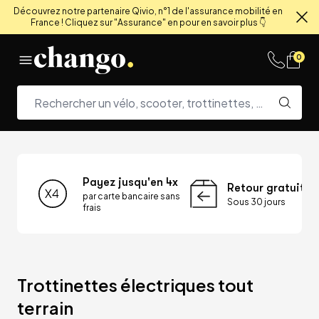
Découvrez notre partenaire Qivio, n°1 de l'assurance mobilité en
France ! Cliquez sur "Assurance" en pour en savoir plus 👇
Fe
Skip to content
0
Payez jusqu'en 4x
Retour gratuit
par carte bancaire sans
Sous 30 jours
frais
Trottinettes électriques tout 
terrain