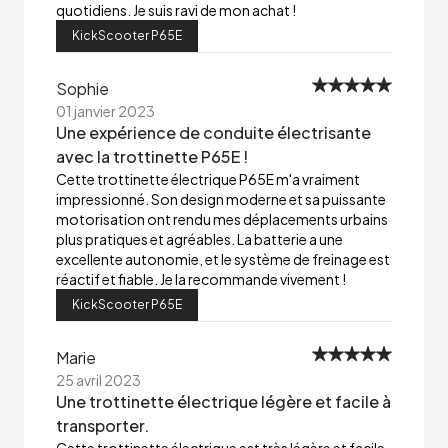
quotidiens. Je suis ravi de mon achat !
KickScooter P65E
Sophie
01 janvier 2023
Une expérience de conduite électrisante
avec la trottinette P65E !
Cette trottinette électrique P65E m'a vraiment
impressionné. Son design moderne et sa puissante
motorisation ont rendu mes déplacements urbains
plus pratiques et agréables. La batterie a une
excellente autonomie, et le système de freinage est
réactif et fiable. Je la recommande vivement !
KickScooter P65E
Marie
25 avril 2023
Une trottinette électrique légère et facile à
transporter.