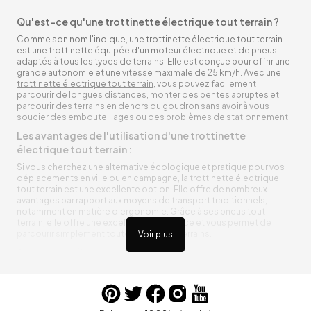
Qu'est-ce qu'une trottinette électrique tout terrain ?
Comme son nom l'indique, une trottinette électrique tout terrain
est une trottinette équipée d'un moteur électrique et de pneus
adaptés à tous les types de terrains. Elle est conçue pour offrir une
grande autonomie et une vitesse maximale de 25 km/h. Avec une
trottinette électrique tout terrain
, vous pouvez facilement
parcourir de longues distances, monter des pentes abruptes et
parcourir des terrains en dehors du goudron sans avoir à vous
soucier des embouteillages ou des problèmes de stationnement.
Les avantages de l'utilisation d'une trottinette
électrique tout terrain :
Si vous cherchez une alternative écologique et pratique pour vos
déplacements en ville ou en campagne, la trottinette électrique
tout terrain est une excellente option. Elle offre de nombreux
avantages par rapport aux moyens de transport traditionnels,
notamment en matière d'ergonomie. Grâce à ses pneus tout
terrain, elle offre une excellente adhérence et vous permet de
parcourir simplement toutes sortes de terrains.
Voir plus
Trottinette électrique tout terrain ergonomique
La trottinette électrique tout terrain est ergonomique et rend vos
déplacements agréables. Alimentée par une batterie rechargeable
entre vos trajets, vous n’aurez pas à vous soucier de l’état de sa
batterie. De plus, elle est équipée de pneus résistants qui peuvent