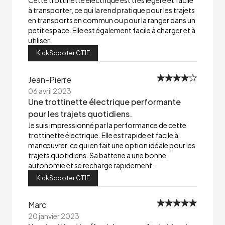
Cette trottinette électrique est très légère et facile
à transporter, ce qui la rend pratique pour les trajets
en transports en commun ou pour la ranger dans un
petit espace. Elle est également facile à charger et à
utiliser.
KickScooter GT1E
Jean-Pierre
06 avril 2023
Une trottinette électrique performante
pour les trajets quotidiens.
Je suis impressionné par la performance de cette
trottinette électrique. Elle est rapide et facile à
manœuvrer, ce qui en fait une option idéale pour les
trajets quotidiens. Sa batterie a une bonne
autonomie et se recharge rapidement.
KickScooter GT1E
Marc
20 janvier 2023