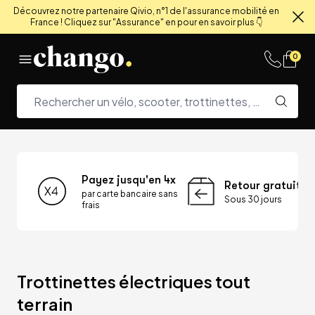
Découvrez notre partenaire Qivio, n°1 de l'assurance mobilité en
France ! Cliquez sur "Assurance" en pour en savoir plus 👇
Fe
Skip to content
0
Payez jusqu'en 4x
Retour gratuit
par carte bancaire sans
Sous 30 jours
frais
Trottinettes électriques tout 
terrain