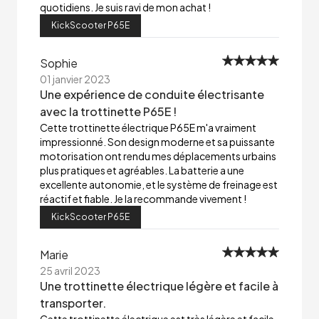
quotidiens. Je suis ravi de mon achat !
KickScooter P65E
Sophie
01 janvier 2023
Une expérience de conduite électrisante
avec la trottinette P65E !
Cette trottinette électrique P65E m'a vraiment
impressionné. Son design moderne et sa puissante
motorisation ont rendu mes déplacements urbains
plus pratiques et agréables. La batterie a une
excellente autonomie, et le système de freinage est
réactif et fiable. Je la recommande vivement !
KickScooter P65E
Marie
25 avril 2023
Une trottinette électrique légère et facile à
transporter.