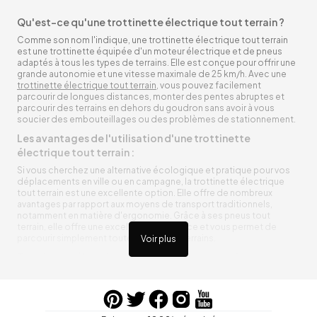
Qu'est-ce qu'une trottinette électrique tout terrain ?
Comme son nom l'indique, une trottinette électrique tout terrain
est une trottinette équipée d'un moteur électrique et de pneus
adaptés à tous les types de terrains. Elle est conçue pour offrir une
grande autonomie et une vitesse maximale de 25 km/h. Avec une
trottinette électrique tout terrain
, vous pouvez facilement
parcourir de longues distances, monter des pentes abruptes et
parcourir des terrains en dehors du goudron sans avoir à vous
soucier des embouteillages ou des problèmes de stationnement.
Les avantages de l'utilisation d'une trottinette
électrique tout terrain :
Si vous cherchez une alternative écologique et pratique pour vos
déplacements en ville ou en campagne, la trottinette électrique
tout terrain est une excellente option. Elle offre de nombreux
avantages par rapport aux moyens de transport traditionnels,
notamment en matière d'ergonomie. Grâce à ses pneus tout
terrain, elle offre une excellente adhérence et vous permet de
parcourir simplement toutes sortes de terrains.
Voir plus
Trottinette électrique tout terrain ergonomique
La trottinette électrique tout terrain est ergonomique et rend vos
déplacements agréables. Alimentée par une batterie rechargeable
entre vos trajets, vous n’aurez pas à vous soucier de l’état de sa
batterie. De plus, elle est équipée de pneus résistants qui peuvent