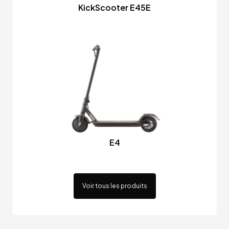
KickScooter E45E
E4
Voir tous les produits