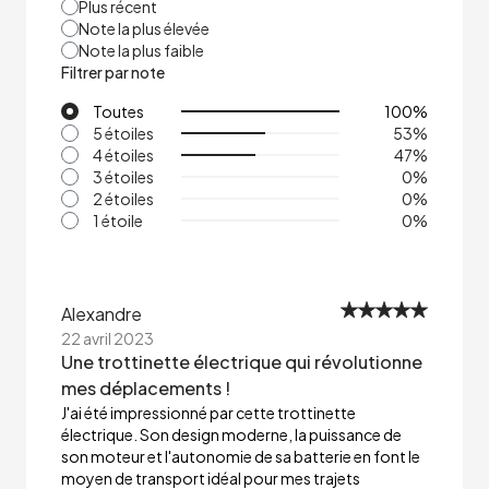
Plus récent
Note la plus élevée
Note la plus faible
Filtrer par note
Toutes
100
%
5 étoiles
53
%
4 étoiles
47
%
3 étoiles
0
%
2 étoiles
0
%
1 étoile
0
%
Alexandre
22 avril 2023
Une trottinette électrique qui révolutionne
mes déplacements !
J'ai été impressionné par cette trottinette
électrique. Son design moderne, la puissance de
son moteur et l'autonomie de sa batterie en font le
moyen de transport idéal pour mes trajets