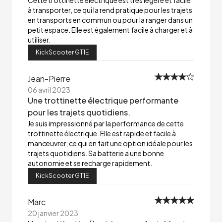
Cette trottinette électrique est très légère et facile
à transporter, ce qui la rend pratique pour les trajets
en transports en commun ou pour la ranger dans un
petit espace. Elle est également facile à charger et à
utiliser.
KickScooter GT1E
Jean-Pierre
06 avril 2023
Une trottinette électrique performante
pour les trajets quotidiens.
Je suis impressionné par la performance de cette
trottinette électrique. Elle est rapide et facile à
manœuvrer, ce qui en fait une option idéale pour les
trajets quotidiens. Sa batterie a une bonne
autonomie et se recharge rapidement.
KickScooter GT1E
Marc
20 janvier 2023