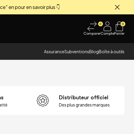
ce" en pour en savoir plus 👇
Fermer
0
0
Comparer
Compte
Panier
Assurance
Subventions
Blog
Boîte à outils
ns
Distributeur officiel
rité
Des plus grandes marques