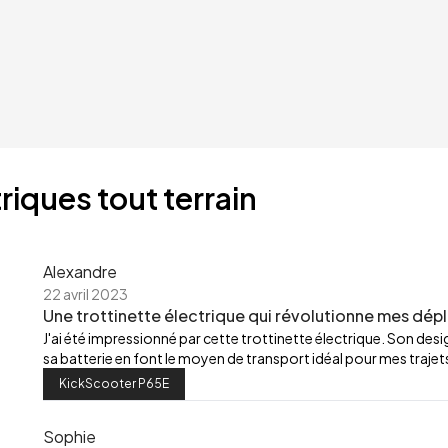
riques tout terrain
Alexandre
22 avril 2023
Une trottinette électrique qui révolutionne mes dép
J'ai été impressionné par cette trottinette électrique. Son de
sa batterie en font le moyen de transport idéal pour mes trajets
KickScooter P65E
Sophie