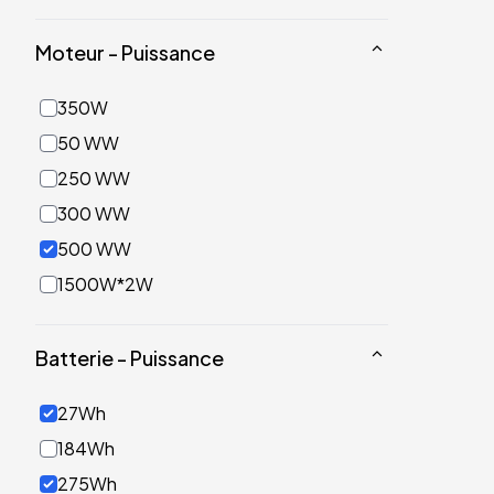
Moteur - Puissance
350W
50 WW
250 WW
300 WW
500 WW
1500W*2W
Batterie - Puissance
27Wh
184Wh
275Wh