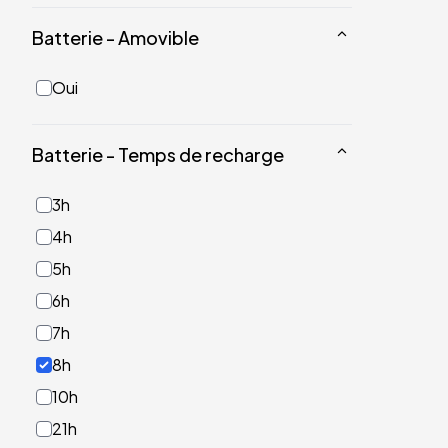
Batterie - Amovible
Oui
Batterie - Temps de recharge
3h
4h
5h
6h
7h
8h
10h
21h