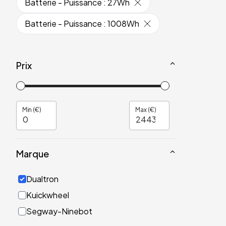
Batterie - Puissance
:
27Wh
Batterie - Puissance
:
1008Wh
Prix
Min (€)
Max (€)
Marque
Dualtron
Kuickwheel
Segway-Ninebot