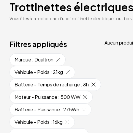
Trottinettes électriques
Vous êtes à la recherche d’une trottinette électrique tout terrai
Filtres appliqués
Aucun produi
Marque
:
Dualtron
Véhicule - Poids
:
21kg
Batterie - Temps de recharge
:
8h
Moteur - Puissance
:
500 WW
Batterie - Puissance
:
275Wh
Véhicule - Poids
:
16kg