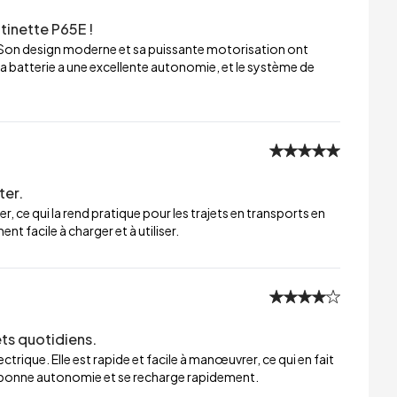
tinette P65E !
 Son design moderne et sa puissante motorisation ont
a batterie a une excellente autonomie, et le système de
ter.
er, ce qui la rend pratique pour les trajets en transports en
t facile à charger et à utiliser.
ets quotidiens.
trique. Elle est rapide et facile à manœuvrer, ce qui en fait
ne bonne autonomie et se recharge rapidement.