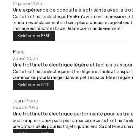
01 janvier 2023
Une expérience de conduite électrisante avec la trot
Cette trottinette électrique P65E m'a vraiment impressionné.
rendu mes déplacements urbains plus pratiques et agréables. L
freinage est réactif et fiable. Je la recommande vivement !
KickScooter P65E
Marie
25 avril 2023
Une trottinette électrique légère et facile à transpor
Cette trottinette électrique est très légère et facile à transport
commun ou pour la ranger dans un petit espace. Elle est égalemen
KickScooter GT1E
Jean-Pierre
06 avril 2023
Une trottinette électrique performante pour les traj
Je suis impressionné par la performance de cette trottinette élec
une option idéale pour les trajets quotidiens. Sa batterie a u