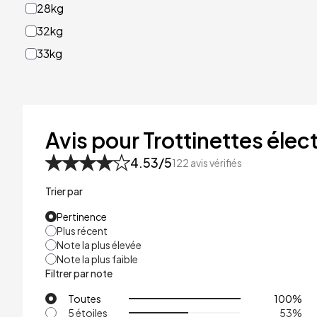
28kg
32kg
33kg
40kg
41kg
48kg
Avis pour Trottinettes élect
53kg
4.53
/5
122
avis vérifiés
Trier par
Pertinence
Plus récent
Note la plus élevée
Note la plus faible
Filtrer par note
Toutes
100
%
5 étoiles
53
%