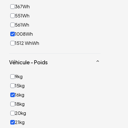
367Wh
551Wh
561Wh
1008Wh
1512 WhWh
Véhicule - Poids
9kg
15kg
16kg
18kg
20kg
21kg