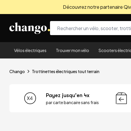
Découvrez notre partenaire Qivio
Skip to content
Vélos électriques
Trouver mon vélo
Scooters électri
Chango
Trottinettes électriques tout terrain
Payez jusqu'en 4x
par carte bancaire sans frais