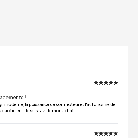
lacements !
sign moderne, la puissance de son moteur et l'autonomie de
 quotidiens. Je suis ravi de mon achat !