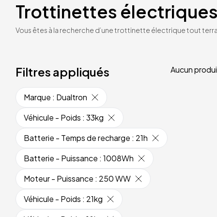
Trottinettes électriques
Vous êtes à la recherche d’une trottinette électrique tout terrai
Filtres appliqués
Aucun produi
Marque
:
Dualtron
Véhicule - Poids
:
33kg
Batterie - Temps de recharge
:
21h
Batterie - Puissance
:
1008Wh
Moteur - Puissance
:
250 WW
Véhicule - Poids
:
21kg