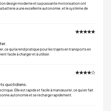
 Son design moderne et sa puissante motorisation ont
a batterie a une excellente autonomie, et le système de
ter.
er, ce qui la rend pratique pour les trajets en transports en
t facile à charger et à utiliser.
ets quotidiens.
trique. Elle est rapide et facile à manœuvrer, ce qui en fait
ne bonne autonomie et se recharge rapidement.