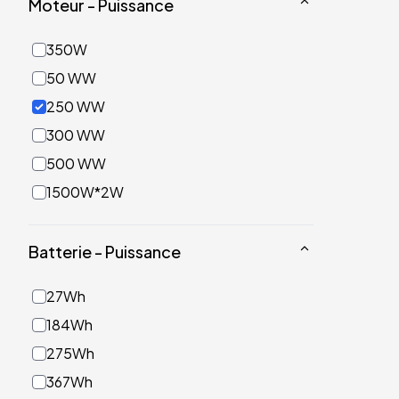
Moteur - Puissance
350W
50 WW
250 WW
300 WW
500 WW
1500W*2W
Batterie - Puissance
27Wh
184Wh
275Wh
367Wh