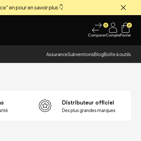
ce" en pour en savoir plus 👇
Fermer
0
0
Comparer
Compte
Panier
Assurance
Subventions
Blog
Boîte à outils
ns
Distributeur officiel
rité
Des plus grandes marques