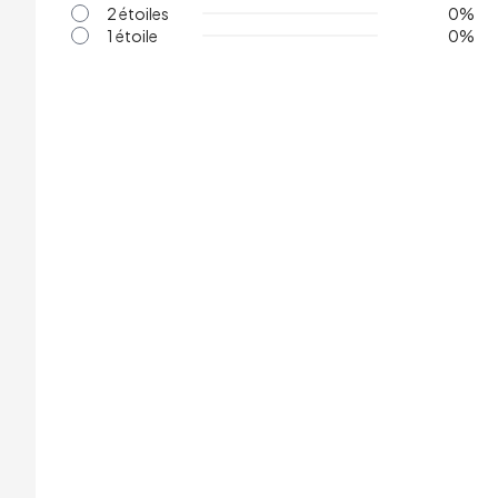
2 étoiles
0
%
1 étoile
0
%