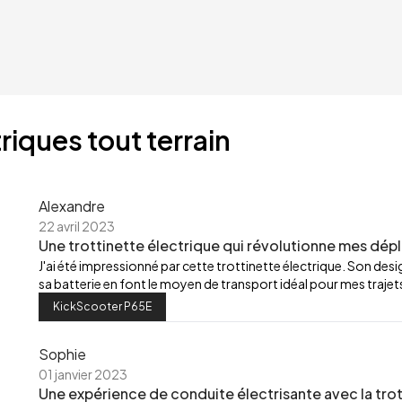
riques tout terrain
Alexandre
22 avril 2023
Une trottinette électrique qui révolutionne mes dép
J'ai été impressionné par cette trottinette électrique. Son de
sa batterie en font le moyen de transport idéal pour mes trajets
KickScooter P65E
Sophie
01 janvier 2023
Une expérience de conduite électrisante avec la trot