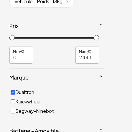
Véhicule - Poids
:
18kg
Prix
Min (€)
Max (€)
Marque
Dualtron
Kuickwheel
Segway-Ninebot
Batterie - Amovible