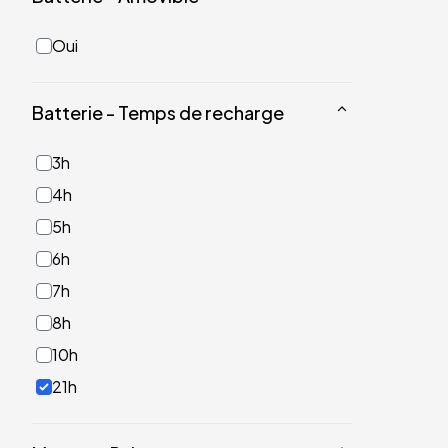
Oui
Batterie - Temps de recharge
3h
4h
5h
6h
7h
8h
10h
21h