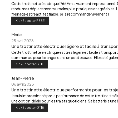
Cette trottinette électrique P65E m'a vraiment impressionné.
rendu mes déplacements urbains plus pratiques et agréables. L
freinage est réactif et fiable. Je la recommande vivement !
KickScooter P65E
Marie
25 avril 2023
Une trottinette électrique légère et facile à transpor
Cette trottinette électrique est très légère et facile à transport
commun ou pour la ranger dans un petit espace. Elle est égalemen
KickScooter GT1E
Jean-Pierre
06 avril 2023
Une trottinette électrique performante pour les traj
Je suis impressionné par la performance de cette trottinette élec
une option idéale pour les trajets quotidiens. Sa batterie a u
KickScooter GT1E