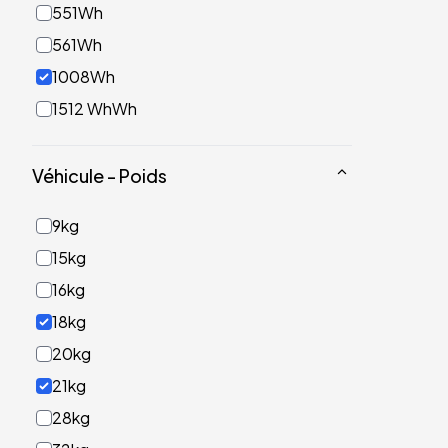
551Wh
561Wh
1008Wh
1512 WhWh
Véhicule - Poids
9kg
15kg
16kg
18kg
20kg
21kg
28kg