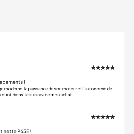
lacements !
sign moderne, la puissance de son moteur et l'autonomie de
 quotidiens. Je suis ravi de mon achat !
tinette P65E !