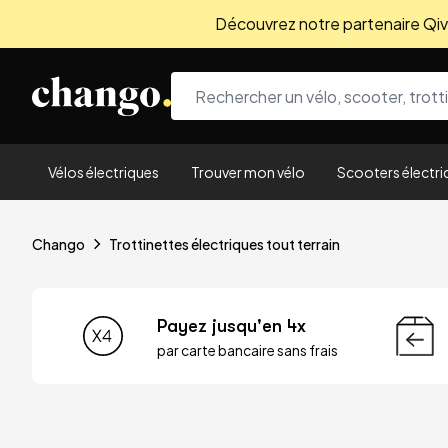
Découvrez notre partenaire Qivio
Skip to content
Vélos électriques
Trouver mon vélo
Scooters électri
Chango
Trottinettes électriques tout terrain
Payez jusqu'en 4x
par carte bancaire sans frais