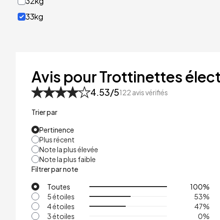
32kg
33kg
40kg
41kg
48kg
Avis pour Trottinettes élect
53kg
4.53
/5
122
avis vérifiés
Trier par
Pertinence
Plus récent
Note la plus élevée
Note la plus faible
Filtrer par note
Toutes
100
%
5 étoiles
53
%
4 étoiles
47
%
3 étoiles
0
%