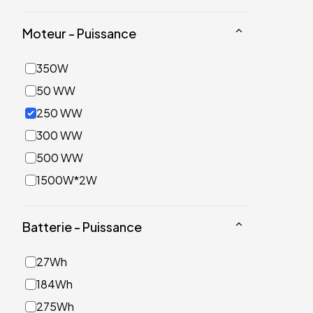
Moteur - Puissance
350W
50 WW
250 WW
300 WW
500 WW
1500W*2W
Batterie - Puissance
27Wh
184Wh
275Wh