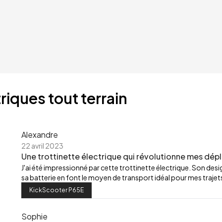
riques tout terrain
Alexandre
22 avril 2023
Une trottinette électrique qui révolutionne mes dép
J'ai été impressionné par cette trottinette électrique. Son de
sa batterie en font le moyen de transport idéal pour mes trajets
KickScooter P65E
Sophie