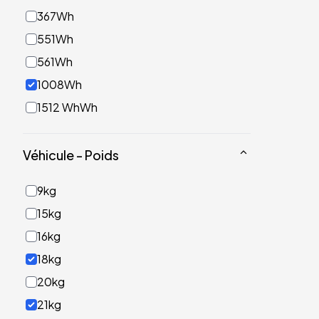
367Wh
551Wh
561Wh
1008Wh
1512 WhWh
Véhicule - Poids
9kg
15kg
16kg
18kg
20kg
21kg