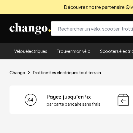
Découvrez notre partenaire Qivio
Skip to content
Vélos électriques
Trouver mon vélo
Scooters électri
Chango
Trottinettes électriques tout terrain
Payez jusqu'en 4x
par carte bancaire sans frais