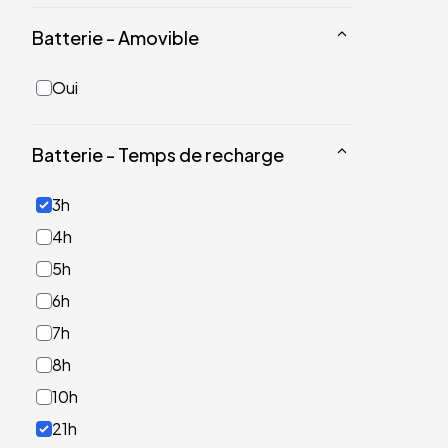
Batterie - Amovible
Oui
Batterie - Temps de recharge
3h
4h
5h
6h
7h
8h
10h
21h