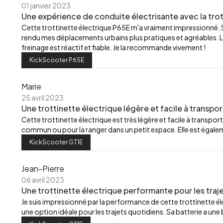
01 janvier 2023
Une expérience de conduite électrisante avec la trot
Cette trottinette électrique P65E m'a vraiment impressionné.
rendu mes déplacements urbains plus pratiques et agréables. L
freinage est réactif et fiable. Je la recommande vivement !
KickScooter P65E
Marie
25 avril 2023
Une trottinette électrique légère et facile à transpor
Cette trottinette électrique est très légère et facile à transport
commun ou pour la ranger dans un petit espace. Elle est égalemen
KickScooter GT1E
Jean-Pierre
06 avril 2023
Une trottinette électrique performante pour les traj
Je suis impressionné par la performance de cette trottinette élec
une option idéale pour les trajets quotidiens. Sa batterie a u