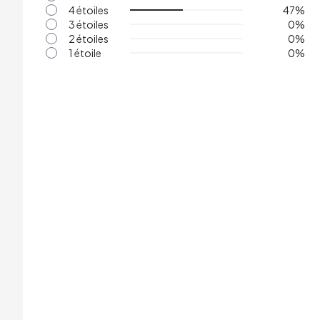
4 étoiles
47
%
3 étoiles
0
%
2 étoiles
0
%
1 étoile
0
%