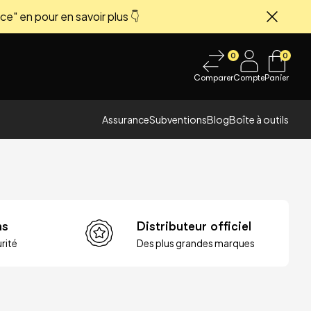
ce" en pour en savoir plus 👇
Fermer
0
0
Comparer
Compte
Panier
Assurance
Subventions
Blog
Boîte à outils
ns
Distributeur officiel
rité
Des plus grandes marques