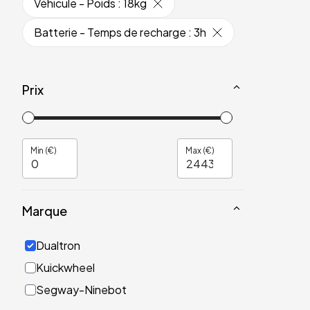
Véhicule - Poids
:
18kg
Batterie - Temps de recharge
:
3h
Prix
Min (€)
Max (€)
Marque
Dualtron
Kuickwheel
Segway-Ninebot