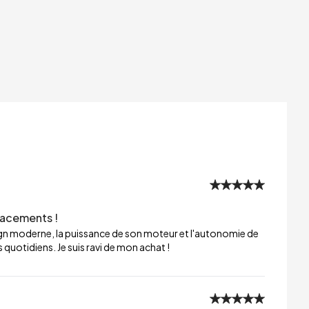
lacements !
sign moderne, la puissance de son moteur et l'autonomie de
 quotidiens. Je suis ravi de mon achat !