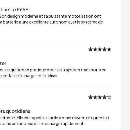
tinette P65E !
 Son design moderne et sa puissante motorisation ont
a batterie a une excellente autonomie, et le système de
ter.
er, ce qui la rend pratique pour les trajets en transports en
t facile à charger et à utiliser.
ets quotidiens.
trique. Elle est rapide et facile à manœuvrer, ce qui en fait
ne bonne autonomie et se recharge rapidement.