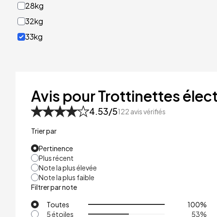
28kg
32kg
33kg
40kg
41kg
48kg
Avis pour Trottinettes élect
53kg
4.53
/5
122
avis vérifiés
Trier par
Pertinence
Plus récent
Note la plus élevée
Note la plus faible
Filtrer par note
Toutes
100
%
5 étoiles
53
%