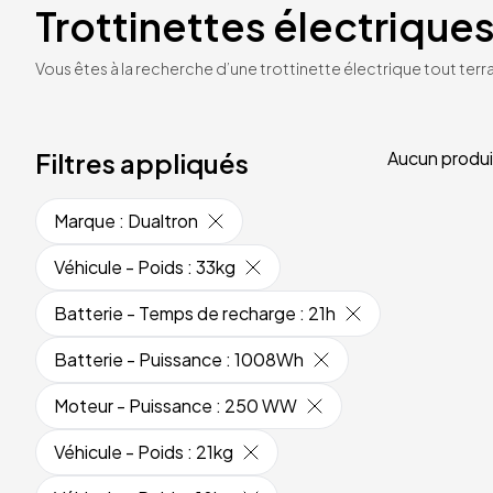
Trottinettes électriques
Vous êtes à la recherche d’une trottinette électrique tout terrai
Filtres appliqués
Aucun produi
Marque
:
Dualtron
Véhicule - Poids
:
33kg
Batterie - Temps de recharge
:
21h
Batterie - Puissance
:
1008Wh
Moteur - Puissance
:
250 WW
Véhicule - Poids
:
21kg