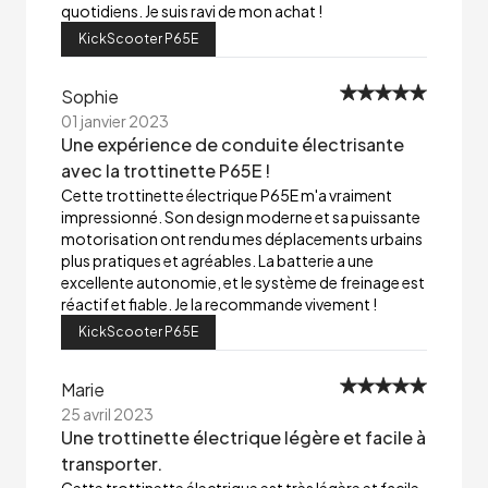
quotidiens. Je suis ravi de mon achat !
KickScooter P65E
Sophie
01 janvier 2023
Une expérience de conduite électrisante
avec la trottinette P65E !
Cette trottinette électrique P65E m'a vraiment
impressionné. Son design moderne et sa puissante
motorisation ont rendu mes déplacements urbains
plus pratiques et agréables. La batterie a une
excellente autonomie, et le système de freinage est
réactif et fiable. Je la recommande vivement !
KickScooter P65E
Marie
25 avril 2023
Une trottinette électrique légère et facile à
transporter.