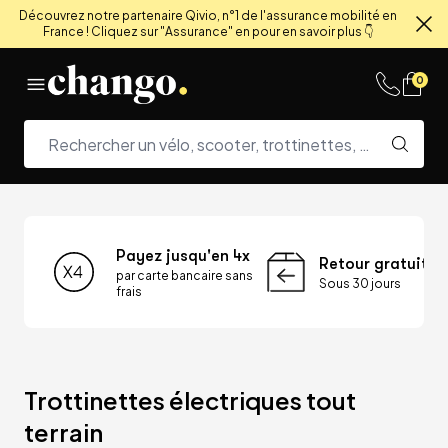
Découvrez notre partenaire Qivio, n°1 de l'assurance mobilité en
France ! Cliquez sur "Assurance" en pour en savoir plus 👇
Fe
Skip to content
0
Payez jusqu'en 4x
Retour gratuit
par carte bancaire sans
Sous 30 jours
frais
Trottinettes électriques tout 
terrain