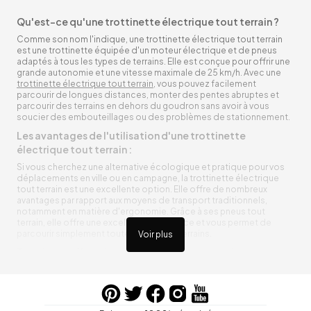
Qu'est-ce qu'une trottinette électrique tout terrain ?
Comme son nom l'indique, une trottinette électrique tout terrain
est une trottinette équipée d'un moteur électrique et de pneus
adaptés à tous les types de terrains. Elle est conçue pour offrir une
grande autonomie et une vitesse maximale de 25 km/h. Avec une
trottinette électrique tout terrain
, vous pouvez facilement
parcourir de longues distances, monter des pentes abruptes et
parcourir des terrains en dehors du goudron sans avoir à vous
soucier des embouteillages ou des problèmes de stationnement.
Les avantages de l'utilisation d'une trottinette
électrique tout terrain :
Si vous cherchez une alternative écologique et pratique pour vos
déplacements en ville ou en campagne, la trottinette électrique
tout terrain est une excellente option. Elle offre de nombreux
avantages par rapport aux moyens de transport traditionnels,
notamment en matière d'ergonomie. Grâce à ses pneus tout
terrain, elle offre une excellente adhérence et vous permet de
parcourir simplement toutes sortes de terrains.
Voir plus
Trottinette électrique tout terrain ergonomique
La trottinette électrique tout terrain est ergonomique et rend vos
déplacements agréables. Alimentée par une batterie rechargeable
entre vos trajets, vous n’aurez pas à vous soucier de l’état de sa
batterie. De plus, elle est équipée de pneus résistants qui peuvent