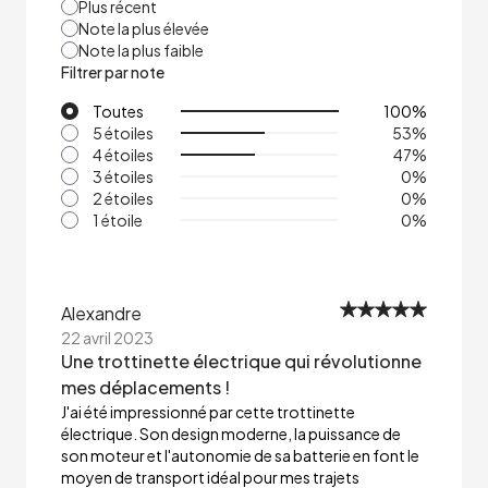
Plus récent
Note la plus élevée
Note la plus faible
Filtrer par note
Toutes
100
%
5 étoiles
53
%
4 étoiles
47
%
3 étoiles
0
%
2 étoiles
0
%
1 étoile
0
%
Alexandre
22 avril 2023
Une trottinette électrique qui révolutionne
mes déplacements !
J'ai été impressionné par cette trottinette
électrique. Son design moderne, la puissance de
son moteur et l'autonomie de sa batterie en font le
moyen de transport idéal pour mes trajets