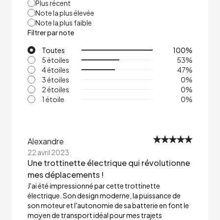
Plus récent
Note la plus élevée
Note la plus faible
Filtrer par note
Toutes
100
%
5 étoiles
53
%
4 étoiles
47
%
3 étoiles
0
%
2 étoiles
0
%
1 étoile
0
%
Alexandre
22 avril 2023
Une trottinette électrique qui révolutionne
mes déplacements !
J'ai été impressionné par cette trottinette
électrique. Son design moderne, la puissance de
son moteur et l'autonomie de sa batterie en font le
moyen de transport idéal pour mes trajets