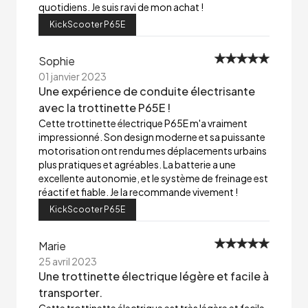
quotidiens. Je suis ravi de mon achat !
KickScooter P65E
Sophie
01 janvier 2023
Une expérience de conduite électrisante
avec la trottinette P65E !
Cette trottinette électrique P65E m'a vraiment
impressionné. Son design moderne et sa puissante
motorisation ont rendu mes déplacements urbains
plus pratiques et agréables. La batterie a une
excellente autonomie, et le système de freinage est
réactif et fiable. Je la recommande vivement !
KickScooter P65E
Marie
25 avril 2023
Une trottinette électrique légère et facile à
transporter.