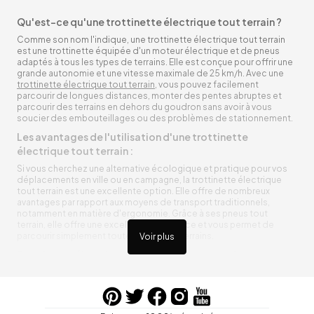
Qu'est-ce qu'une trottinette électrique tout terrain ?
Comme son nom l'indique, une trottinette électrique tout terrain
est une trottinette équipée d'un moteur électrique et de pneus
adaptés à tous les types de terrains. Elle est conçue pour offrir une
grande autonomie et une vitesse maximale de 25 km/h. Avec une
trottinette électrique tout terrain
, vous pouvez facilement
parcourir de longues distances, monter des pentes abruptes et
parcourir des terrains en dehors du goudron sans avoir à vous
soucier des embouteillages ou des problèmes de stationnement.
Les avantages de l'utilisation d'une trottinette
électrique tout terrain :
Si vous cherchez une alternative écologique et pratique pour vos
déplacements en ville ou en campagne, la trottinette électrique
tout terrain est une excellente option. Elle offre de nombreux
avantages par rapport aux moyens de transport traditionnels,
notamment en matière d'ergonomie. Grâce à ses pneus tout
terrain, elle offre une excellente adhérence et vous permet de
parcourir simplement toutes sortes de terrains.
Voir plus
Trottinette électrique tout terrain ergonomique
La trottinette électrique tout terrain est ergonomique et rend vos
déplacements agréables. Alimentée par une batterie rechargeable
entre vos trajets, vous n’aurez pas à vous soucier de l’état de sa
batterie. De plus, elle est équipée de pneus résistants qui peuvent