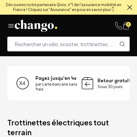
Découvrez notre partenaire Qivio, n°1 de l'assurance mobilité en
France ! Cliquez sur "Assurance" en pour en savoir plus 👇
Fe
Skip to content
0
Payez jusqu'en 4x
Retour gratuit
par carte bancaire sans
Sous 30 jours
frais
Trottinettes électriques tout 
terrain