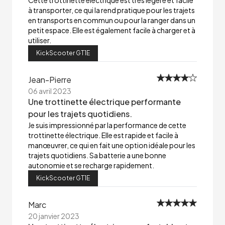
Cette trottinette électrique est très légère et facile
à transporter, ce qui la rend pratique pour les trajets
en transports en commun ou pour la ranger dans un
petit espace. Elle est également facile à charger et à
utiliser.
KickScooter GT1E
Jean-Pierre
06 avril 2023
Une trottinette électrique performante
pour les trajets quotidiens.
Je suis impressionné par la performance de cette
trottinette électrique. Elle est rapide et facile à
manœuvrer, ce qui en fait une option idéale pour les
trajets quotidiens. Sa batterie a une bonne
autonomie et se recharge rapidement.
KickScooter GT1E
Marc
20 janvier 2023