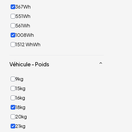
367Wh
551Wh
561Wh
1008Wh
1512 WhWh
Véhicule - Poids
9kg
15kg
16kg
18kg
20kg
21kg