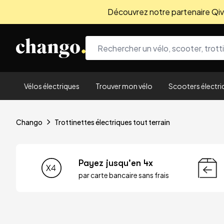
Découvrez notre partenaire Qivio
Skip to content
Vélos électriques
Trouver mon vélo
Scooters électri
Chango
Trottinettes électriques tout terrain
Payez jusqu'en 4x
par carte bancaire sans frais