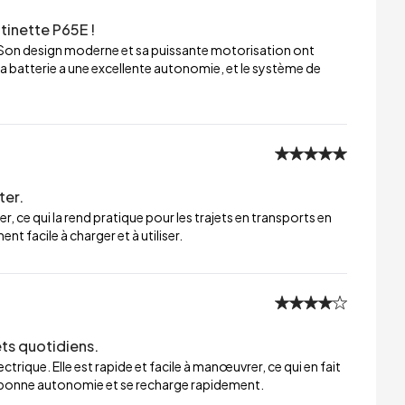
tinette P65E !
 Son design moderne et sa puissante motorisation ont
a batterie a une excellente autonomie, et le système de
ter.
er, ce qui la rend pratique pour les trajets en transports en
t facile à charger et à utiliser.
ets quotidiens.
trique. Elle est rapide et facile à manœuvrer, ce qui en fait
ne bonne autonomie et se recharge rapidement.