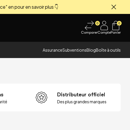
ce" en pour en savoir plus 👇
Fermer
0
0
Comparer
Compte
Panier
Assurance
Subventions
Blog
Boîte à outils
ns
Distributeur officiel
rité
Des plus grandes marques