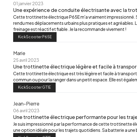
01 janvier 2023
Une expérience de conduite électrisante avec la trot
Cette trottinette électrique P65E m'a vraiment impressionné.
rendu mes déplacements urbains plus pratiques et agréables. L
freinage est réactif et fiable. Je la recommande vivement !
KickScooter P65E
Marie
25 avril 2023
Une trottinette électrique légère et facile à transpor
Cette trottinette électrique est très légère et facile à transport
commun ou pour la ranger dans un petit espace. Elle est égalemen
KickScooter GT1E
Jean-Pierre
06 avril 2023
Une trottinette électrique performante pour les traj
Je suis impressionné par la performance de cette trottinette élec
une option idéale pour les trajets quotidiens. Sa batterie a u