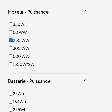
Moteur - Puissance
350W
50 WW
250 WW
300 WW
500 WW
1500W*2W
Batterie - Puissance
27Wh
184Wh
275Wh