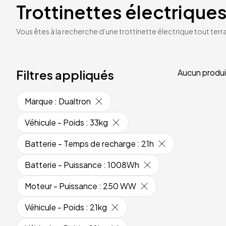
Trottinettes électriques
Vous êtes à la recherche d’une trottinette électrique tout terrai
Filtres appliqués
Aucun produi
Marque
:
Dualtron
Véhicule - Poids
:
33kg
Batterie - Temps de recharge
:
21h
Batterie - Puissance
:
1008Wh
Moteur - Puissance
:
250 WW
Véhicule - Poids
:
21kg