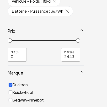
Véhicule - Poids
:
18kg
Batterie - Puissance
:
367Wh
Prix
Min (€)
Max (€)
Marque
Dualtron
Kuickwheel
Segway-Ninebot