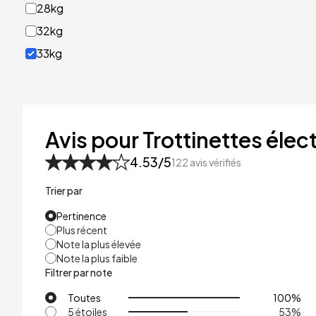
28kg
32kg
33kg
40kg
41kg
48kg
Avis pour Trottinettes élect
53kg
4.53
/5
122
avis vérifiés
Trier par
Pertinence
Plus récent
Note la plus élevée
Note la plus faible
Filtrer par note
Toutes
100
%
5 étoiles
53
%