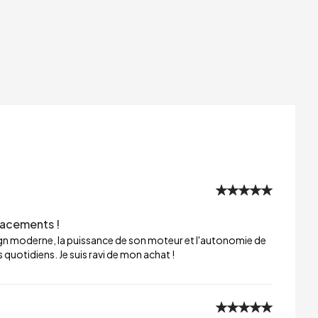
lacements !
sign moderne, la puissance de son moteur et l'autonomie de
 quotidiens. Je suis ravi de mon achat !