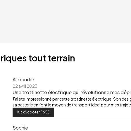
riques tout terrain
Alexandre
22 avril 2023
Une trottinette électrique qui révolutionne mes dép
J'ai été impressionné par cette trottinette électrique. Son de
sa batterie en font le moyen de transport idéal pour mes trajets
KickScooter P65E
Sophie