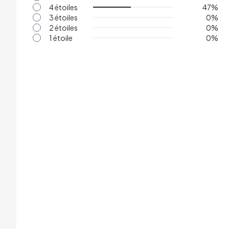
4 étoiles
47
%
3 étoiles
0
%
2 étoiles
0
%
1 étoile
0
%