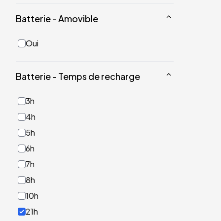
Batterie - Amovible
Oui
Batterie - Temps de recharge
3h
4h
5h
6h
7h
8h
10h
21h