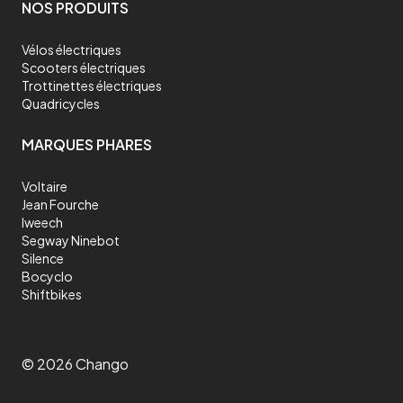
sur tous les types de terrains, que ce soit en ville ou en campagne.
NOS PRODUITS
Les trottinettes électriques tout terrain sont de plus en plus
populaires pour leur polyvalence et leur praticité. Elles sont idéales
pour les trajets domicile - travail ou pour les loisirs. En ville, elles
Vélos électriques
permettent d'éviter les embouteillages et de se déplacer
Scooters électriques
naturellement sur les larges trottoirs et les pistes cyclables. Dans
Trottinettes électriques
les zones rurales, elles offrent la possibilité de découvrir les
paysages naturels tout en parcourant des sentiers de montagne ou
Quadricycles
des routes de campagne. En somme, une trottinette électrique
tout terrain est
un des meilleurs moyens de transport polyvalent
et
MARQUES PHARES
pratique, adapté à tous les environnements.
Comment entretenir sa trottinette électrique tout
terrain ?
Voltaire
Jean Fourche
Nettoyer la trottinette électrique tout terrain
Iweech
Après chaque utilisation, il est recommandé de nettoyer votre
Segway Ninebot
trottinette électrique tout terrain pour enlever la poussière, la
Silence
saleté et les débris qui peuvent s'accumuler sur les pneus et les
Bocyclo
freins. Utilisez un chiffon doux et humide pour nettoyer la
trottinette, mais évitez d'utiliser de l'eau ou des produits de
Shiftbikes
nettoyage abrasifs qui pourraient endommager les composants
électroniques. Même si votre trottinette électrique est résistante à
l’eau de pluie, il est fortement déconseillé de l’immerger dans l’eau.
Vérifier la pression des pneus
©
2026
Chango
Les pneus de votre trottinette électrique tout terrain doivent être
gonflés à la pression recommandée pour garantir une performance