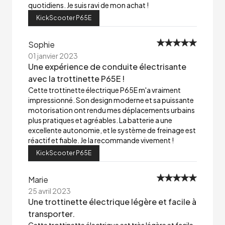
quotidiens. Je suis ravi de mon achat !
KickScooter P65E
Sophie
01 janvier 2023
Une expérience de conduite électrisante
avec la trottinette P65E !
Cette trottinette électrique P65E m'a vraiment
impressionné. Son design moderne et sa puissante
motorisation ont rendu mes déplacements urbains
plus pratiques et agréables. La batterie a une
excellente autonomie, et le système de freinage est
réactif et fiable. Je la recommande vivement !
KickScooter P65E
Marie
25 avril 2023
Une trottinette électrique légère et facile à
transporter.