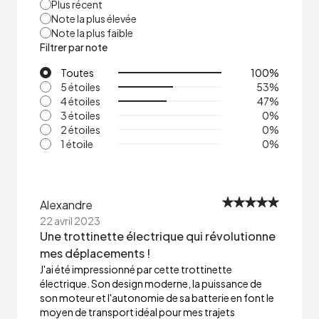
Plus récent
Note la plus élevée
Note la plus faible
Filtrer par note
Toutes
100
%
5 étoiles
53
%
4 étoiles
47
%
3 étoiles
0
%
2 étoiles
0
%
1 étoile
0
%
Alexandre
22 avril 2023
Une trottinette électrique qui révolutionne
mes déplacements !
J'ai été impressionné par cette trottinette
électrique. Son design moderne, la puissance de
son moteur et l'autonomie de sa batterie en font le
moyen de transport idéal pour mes trajets