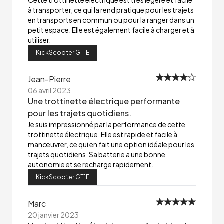
Cette trottinette électrique est très légère et facile
à transporter, ce qui la rend pratique pour les trajets
en transports en commun ou pour la ranger dans un
petit espace. Elle est également facile à charger et à
utiliser.
KickScooter GT1E
Jean-Pierre
06 avril 2023
Une trottinette électrique performante
pour les trajets quotidiens.
Je suis impressionné par la performance de cette
trottinette électrique. Elle est rapide et facile à
manœuvrer, ce qui en fait une option idéale pour les
trajets quotidiens. Sa batterie a une bonne
autonomie et se recharge rapidement.
KickScooter GT1E
Marc
20 janvier 2023