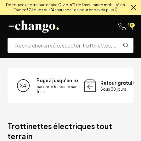
Découvrez notre partenaire Qivio, n°1 de l'assurance mobilité en
France ! Cliquez sur "Assurance" en pour en savoir plus 👇
Fe
Skip to content
0
Payez jusqu'en 4x
Retour gratuit
par carte bancaire sans
Sous 30 jours
frais
Trottinettes électriques tout 
terrain