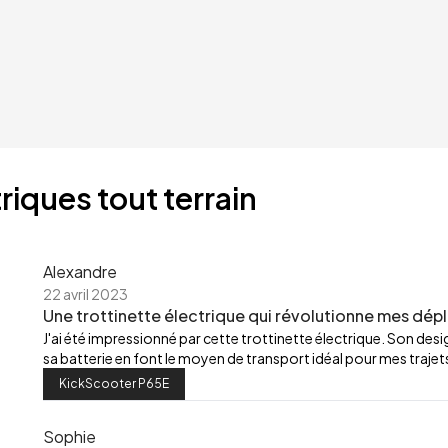
riques tout terrain
Alexandre
22 avril 2023
Une trottinette électrique qui révolutionne mes dép
J'ai été impressionné par cette trottinette électrique. Son de
sa batterie en font le moyen de transport idéal pour mes trajets
KickScooter P65E
Sophie