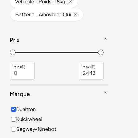
Véhicule - Poids
:
18kg
Batterie - Amovible
:
Oui
Prix
Min (€)
Max (€)
Marque
Dualtron
Kuickwheel
Segway-Ninebot