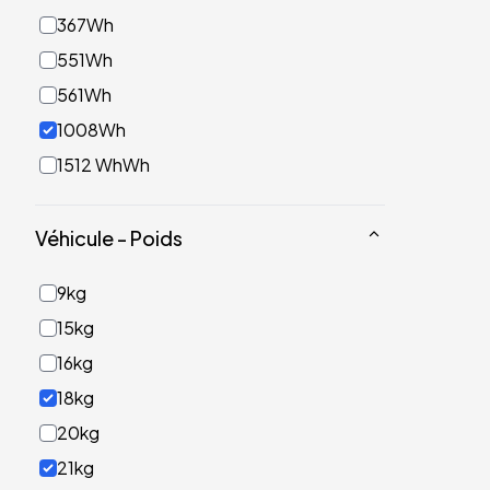
367Wh
551Wh
561Wh
1008Wh
1512 WhWh
Véhicule - Poids
9kg
15kg
16kg
18kg
20kg
21kg