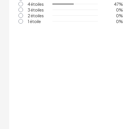
4 étoiles
47
%
3 étoiles
0
%
2 étoiles
0
%
1 étoile
0
%