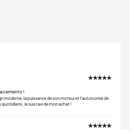
lacements !
sign moderne, la puissance de son moteur et l'autonomie de
 quotidiens. Je suis ravi de mon achat !