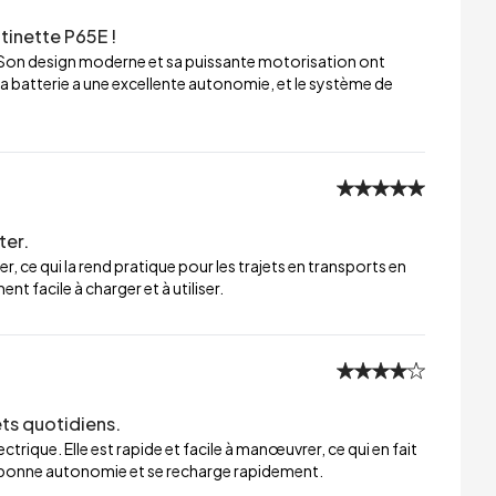
tinette P65E !
 Son design moderne et sa puissante motorisation ont
a batterie a une excellente autonomie, et le système de
ter.
er, ce qui la rend pratique pour les trajets en transports en
t facile à charger et à utiliser.
ets quotidiens.
trique. Elle est rapide et facile à manœuvrer, ce qui en fait
ne bonne autonomie et se recharge rapidement.