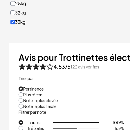
28kg
32kg
33kg
40kg
41kg
48kg
Avis pour Trottinettes élect
53kg
4.53
/5
122
avis vérifiés
Trier par
Pertinence
Plus récent
Note la plus élevée
Note la plus faible
Filtrer par note
Toutes
100
%
5 étoiles
53
%