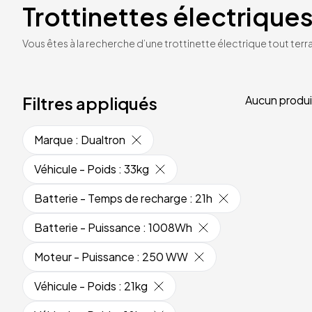
Trottinettes électriques
Vous êtes à la recherche d’une trottinette électrique tout terrai
Filtres appliqués
Aucun produi
Marque
:
Dualtron
Véhicule - Poids
:
33kg
Batterie - Temps de recharge
:
21h
Batterie - Puissance
:
1008Wh
Moteur - Puissance
:
250 WW
Véhicule - Poids
:
21kg