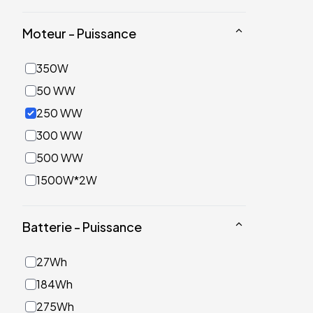
Moteur - Puissance
350W
50 WW
250 WW
300 WW
500 WW
1500W*2W
Batterie - Puissance
27Wh
184Wh
275Wh