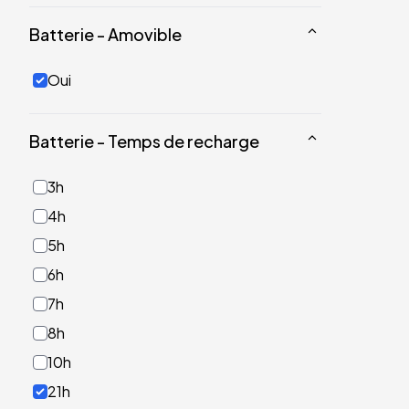
Batterie - Amovible
Oui
Batterie - Temps de recharge
3h
4h
5h
6h
7h
8h
10h
21h