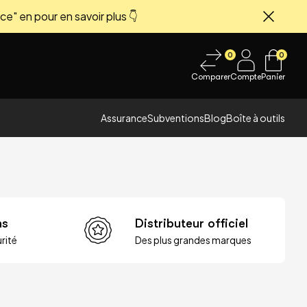
ce" en pour en savoir plus 👇
Fermer
0
0
Comparer
Compte
Panier
Assurance
Subventions
Blog
Boîte à outils
ns
Distributeur officiel
rité
Des plus grandes marques