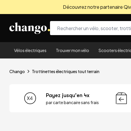
Découvrez notre partenaire Qivio
Skip to content
Vélos électriques
Trouver mon vélo
Scooters électri
Chango
Trottinettes électriques tout terrain
Payez jusqu'en 4x
par carte bancaire sans frais