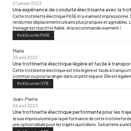
01 janvier 2023
Une expérience de conduite électrisante avec la trot
Cette trottinette électrique P65E m'a vraiment impressionné.
rendu mes déplacements urbains plus pratiques et agréables. L
freinage est réactif et fiable. Je la recommande vivement !
KickScooter P65E
Marie
25 avril 2023
Une trottinette électrique légère et facile à transpor
Cette trottinette électrique est très légère et facile à transport
commun ou pour la ranger dans un petit espace. Elle est égalemen
KickScooter GT1E
Jean-Pierre
06 avril 2023
Une trottinette électrique performante pour les traj
Je suis impressionné par la performance de cette trottinette élec
une option idéale pour les trajets quotidiens. Sa batterie a u