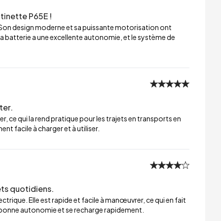
tinette P65E !
 Son design moderne et sa puissante motorisation ont
a batterie a une excellente autonomie, et le système de
ter.
er, ce qui la rend pratique pour les trajets en transports en
t facile à charger et à utiliser.
ets quotidiens.
trique. Elle est rapide et facile à manœuvrer, ce qui en fait
ne bonne autonomie et se recharge rapidement.