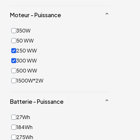
Moteur - Puissance
350W
50 WW
250 WW
300 WW
500 WW
1500W*2W
Batterie - Puissance
27Wh
184Wh
275Wh