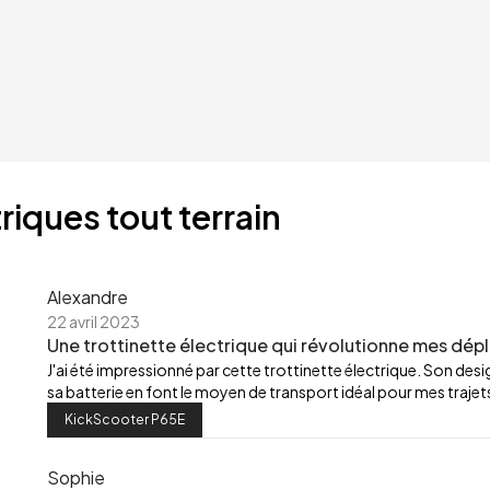
riques tout terrain
Alexandre
22 avril 2023
Une trottinette électrique qui révolutionne mes dép
J'ai été impressionné par cette trottinette électrique. Son de
sa batterie en font le moyen de transport idéal pour mes trajets
KickScooter P65E
Sophie