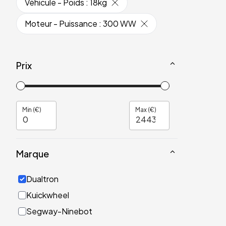
Véhicule - Poids
:
18kg
Moteur - Puissance
:
300 WW
Prix
Min (€)
Max (€)
Marque
Dualtron
Kuickwheel
Segway-Ninebot