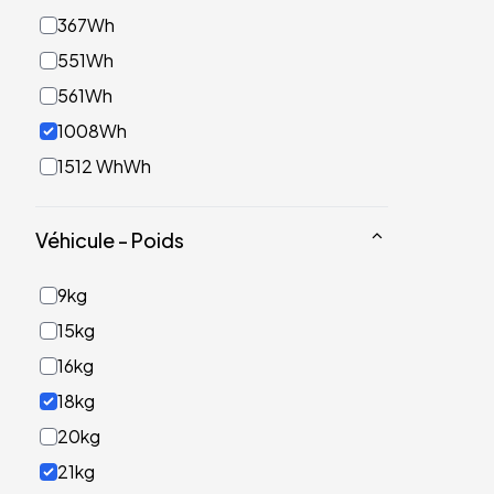
367Wh
551Wh
561Wh
1008Wh
1512 WhWh
Véhicule - Poids
9kg
15kg
16kg
18kg
20kg
21kg