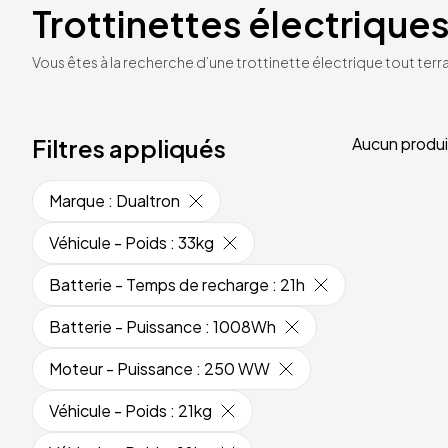
Trottinettes électriques
Vous êtes à la recherche d’une trottinette électrique tout terrai
Filtres appliqués
Aucun produi
Marque
:
Dualtron
Véhicule - Poids
:
33kg
Batterie - Temps de recharge
:
21h
Batterie - Puissance
:
1008Wh
Moteur - Puissance
:
250 WW
Véhicule - Poids
:
21kg