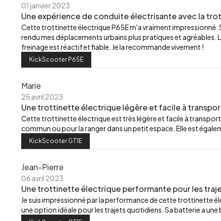
01 janvier 2023
Une expérience de conduite électrisante avec la trot
Cette trottinette électrique P65E m'a vraiment impressionné.
rendu mes déplacements urbains plus pratiques et agréables. L
freinage est réactif et fiable. Je la recommande vivement !
KickScooter P65E
Marie
25 avril 2023
Une trottinette électrique légère et facile à transpor
Cette trottinette électrique est très légère et facile à transport
commun ou pour la ranger dans un petit espace. Elle est égalemen
KickScooter GT1E
Jean-Pierre
06 avril 2023
Une trottinette électrique performante pour les traj
Je suis impressionné par la performance de cette trottinette élec
une option idéale pour les trajets quotidiens. Sa batterie a u