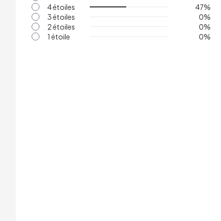
4 étoiles
47
%
3 étoiles
0
%
2 étoiles
0
%
1 étoile
0
%