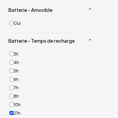
Batterie - Amovible
Oui
Batterie - Temps de recharge
3h
4h
5h
6h
7h
8h
10h
21h