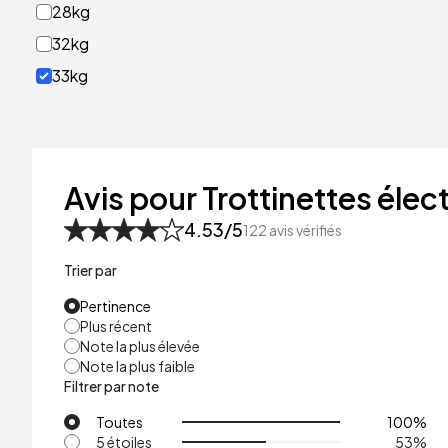
28kg
32kg
33kg
40kg
41kg
48kg
Avis pour Trottinettes élect
53kg
4.53
/5
122
avis vérifiés
Trier par
Pertinence
Plus récent
Note la plus élevée
Note la plus faible
Filtrer par note
Toutes
100
%
5 étoiles
53
%