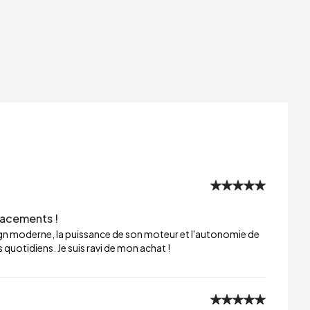
lacements !
sign moderne, la puissance de son moteur et l'autonomie de
 quotidiens. Je suis ravi de mon achat !