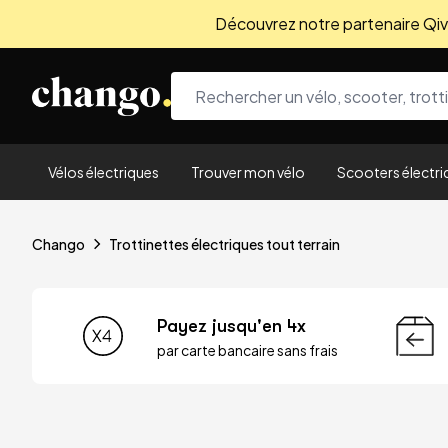
Découvrez notre partenaire Qivio
Skip to content
Vélos électriques
Trouver mon vélo
Scooters électri
Chango
Trottinettes électriques tout terrain
Payez jusqu'en 4x
par carte bancaire sans frais