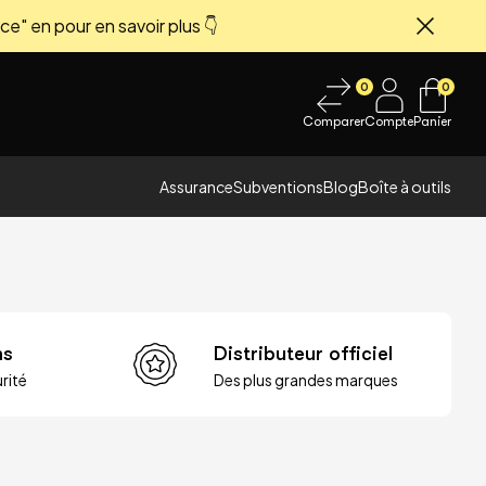
ce" en pour en savoir plus 👇
Fermer
0
0
Comparer
Compte
Panier
Assurance
Subventions
Blog
Boîte à outils
ns
Distributeur officiel
rité
Des plus grandes marques