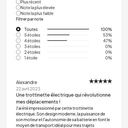
Plus récent
Note la plus élevée
Note la plus faible
Filtrer par note
Toutes
100
%
5 étoiles
53
%
4 étoiles
47
%
3 étoiles
0
%
2 étoiles
0
%
1 étoile
0
%
Alexandre
22 avril 2023
Une trottinette électrique qui révolutionne
mes déplacements !
J'ai été impressionné par cette trottinette
électrique. Son design moderne, la puissance de
son moteur et l'autonomie de sa batterie en font le
moyen de transport idéal pour mes trajets