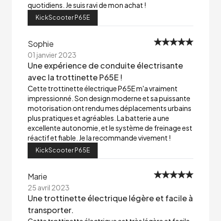
quotidiens. Je suis ravi de mon achat !
KickScooter P65E
Sophie
01 janvier 2023
Une expérience de conduite électrisante
avec la trottinette P65E !
Cette trottinette électrique P65E m'a vraiment
impressionné. Son design moderne et sa puissante
motorisation ont rendu mes déplacements urbains
plus pratiques et agréables. La batterie a une
excellente autonomie, et le système de freinage est
réactif et fiable. Je la recommande vivement !
KickScooter P65E
Marie
25 avril 2023
Une trottinette électrique légère et facile à
transporter.