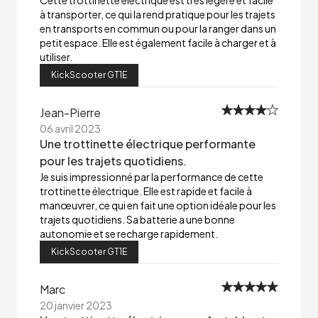
Cette trottinette électrique est très légère et facile
à transporter, ce qui la rend pratique pour les trajets
en transports en commun ou pour la ranger dans un
petit espace. Elle est également facile à charger et à
utiliser.
KickScooter GT1E
Jean-Pierre
06 avril 2023
Une trottinette électrique performante
pour les trajets quotidiens.
Je suis impressionné par la performance de cette
trottinette électrique. Elle est rapide et facile à
manœuvrer, ce qui en fait une option idéale pour les
trajets quotidiens. Sa batterie a une bonne
autonomie et se recharge rapidement.
KickScooter GT1E
Marc
20 janvier 2023