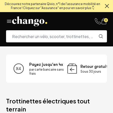
Découvrez notre partenaire Qivio, n°1 de l'assurance mobilité en
France ! Cliquez sur "Assurance" en pour en savoir plus 👇
Fe
Skip to content
0
Payez jusqu'en 4x
Retour gratuit
par carte bancaire sans
Sous 30 jours
frais
Trottinettes électriques tout 
terrain