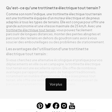
Qu'est-ce qu'une trottinette électrique tout terrain ?
Comme son nom l'indique, une trottinette électrique tout terrain
est une trottinette équipée d'un moteur électrique et de pneus
adaptés à tous les types de terrains. Elle est conçue pour offrir une
grande autonomie et une vitesse maximale de 25 km/h. Avec une
trottinette électrique tout terrain
, vous pouvez facilement
parcourir de longues distances, monter des pentes abruptes et
parcourir des terrains en dehors du goudron sans avoir à vous
soucier des embouteillages ou des problèmes de stationnement.
Les avantages de l'utilisation d'une trottinette
électrique tout terrain :
Si vous cherchez une alternative écologique et pratique pour vos
déplacements en ville ou en campagne, la trottinette électrique
tout terrain est une excellente option. Elle offre de nombreux
avantages par rapport aux moyens de transport traditionnels,
notamment en matière d'ergonomie. Grâce à ses pneus tout
terrain, elle offre une excellente adhérence et vous permet de
parcourir simplement toutes sortes de terrains.
Voir plus
Trottinette électrique tout terrain ergonomique
La trottinette électrique tout terrain est ergonomique et rend vos
déplacements agréables. Alimentée par une batterie rechargeable
entre vos trajets, vous n’aurez pas à vous soucier de l’état de sa
batterie. De plus, elle est équipée de pneus résistants qui peuvent