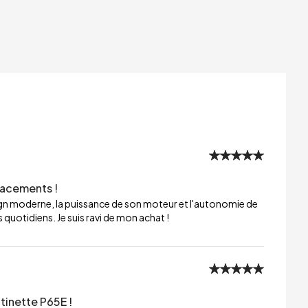
lacements !
sign moderne, la puissance de son moteur et l'autonomie de
 quotidiens. Je suis ravi de mon achat !
tinette P65E !