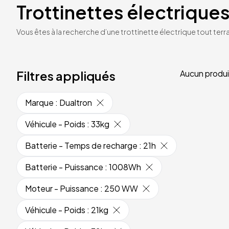
Trottinettes électriques
Vous êtes à la recherche d’une trottinette électrique tout terrai
Filtres appliqués
Aucun produi
Marque
:
Dualtron
Véhicule - Poids
:
33kg
Batterie - Temps de recharge
:
21h
Batterie - Puissance
:
1008Wh
Moteur - Puissance
:
250 WW
Véhicule - Poids
:
21kg