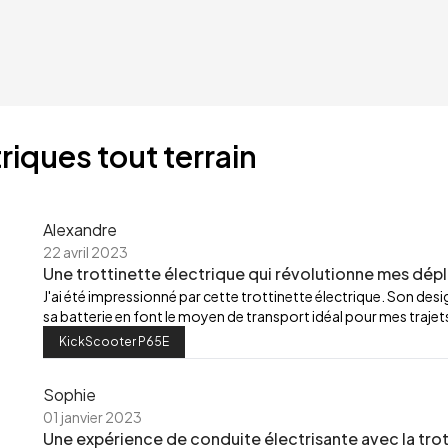
riques tout terrain
Alexandre
22 avril 2023
Une trottinette électrique qui révolutionne mes dép
J'ai été impressionné par cette trottinette électrique. Son de
sa batterie en font le moyen de transport idéal pour mes trajets
KickScooter P65E
Sophie
01 janvier 2023
Une expérience de conduite électrisante avec la trot