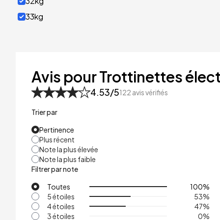
32kg
33kg
40kg
41kg
48kg
Avis pour Trottinettes élect
53kg
4.53
/5
122
avis vérifiés
Trier par
Pertinence
Plus récent
Note la plus élevée
Note la plus faible
Filtrer par note
Toutes
100
%
5 étoiles
53
%
4 étoiles
47
%
3 étoiles
0
%