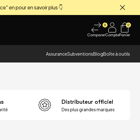
ce" en pour en savoir plus 👇
Fermer
0
0
Comparer
Compte
Panier
Assurance
Subventions
Blog
Boîte à outils
ns
Distributeur officiel
rité
Des plus grandes marques