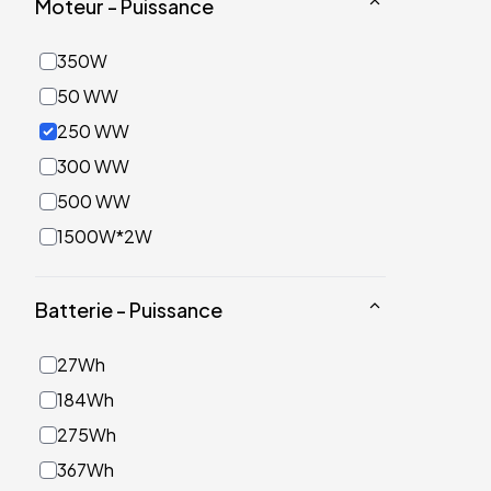
Moteur - Puissance
350W
50 WW
250 WW
300 WW
500 WW
1500W*2W
Batterie - Puissance
27Wh
184Wh
275Wh
367Wh