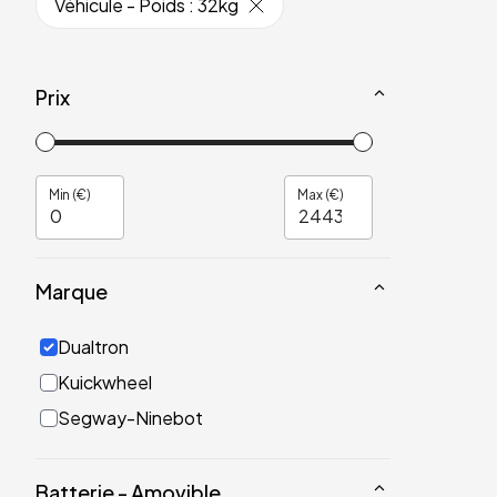
Véhicule - Poids
:
32kg
Prix
Min (€)
Max (€)
Marque
Dualtron
Kuickwheel
Segway-Ninebot
Batterie - Amovible