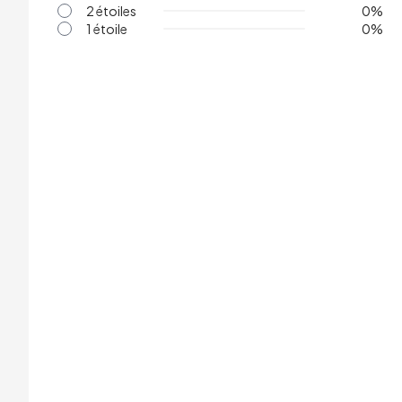
2 étoiles
0
%
1 étoile
0
%