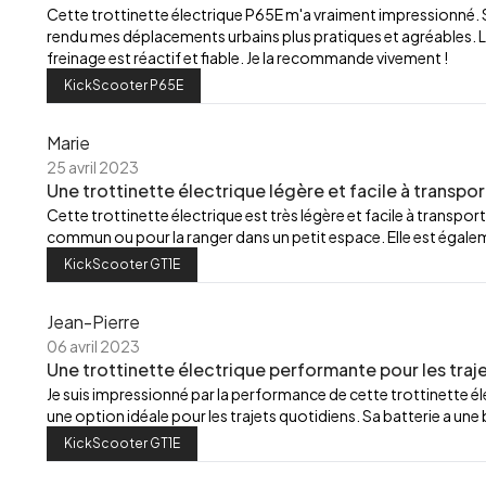
Cette trottinette électrique P65E m'a vraiment impressionné.
rendu mes déplacements urbains plus pratiques et agréables. L
freinage est réactif et fiable. Je la recommande vivement !
KickScooter P65E
Marie
25 avril 2023
Une trottinette électrique légère et facile à transpor
Cette trottinette électrique est très légère et facile à transport
commun ou pour la ranger dans un petit espace. Elle est égalemen
KickScooter GT1E
Jean-Pierre
06 avril 2023
Une trottinette électrique performante pour les traj
Je suis impressionné par la performance de cette trottinette élec
une option idéale pour les trajets quotidiens. Sa batterie a u
KickScooter GT1E