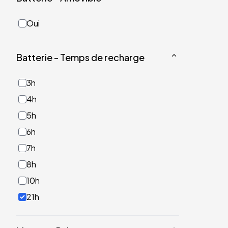
Oui
Batterie - Temps de recharge
3h
4h
5h
6h
7h
8h
10h
21h