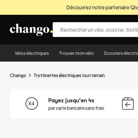
Découvrez notre partenaire Qivio
Skip to content
Vélos électriques
Trouver mon vélo
Scooters électri
Chango
Trottinettes électriques tout terrain
Payez jusqu'en 4x
par carte bancaire sans frais