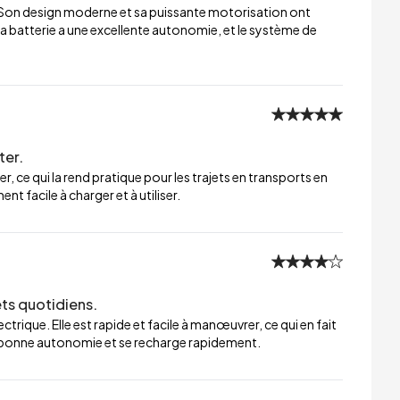
 Son design moderne et sa puissante motorisation ont
a batterie a une excellente autonomie, et le système de
ter.
er, ce qui la rend pratique pour les trajets en transports en
t facile à charger et à utiliser.
ets quotidiens.
trique. Elle est rapide et facile à manœuvrer, ce qui en fait
ne bonne autonomie et se recharge rapidement.