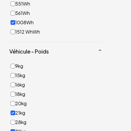
551Wh
561Wh
1008Wh
1512 WhWh
Véhicule - Poids
9kg
15kg
16kg
18kg
20kg
21kg
28kg