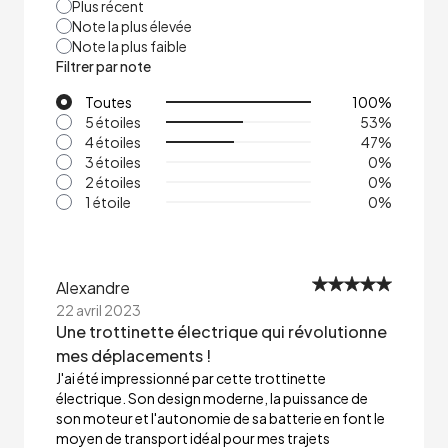
Plus récent
Note la plus élevée
Note la plus faible
Filtrer par note
Toutes
100
%
5 étoiles
53
%
4 étoiles
47
%
3 étoiles
0
%
2 étoiles
0
%
1 étoile
0
%
Alexandre
22 avril 2023
Une trottinette électrique qui révolutionne
mes déplacements !
J'ai été impressionné par cette trottinette
électrique. Son design moderne, la puissance de
son moteur et l'autonomie de sa batterie en font le
moyen de transport idéal pour mes trajets