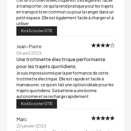
Cette trottinette électrique est très légère et facile
à transporter, ce qui la rend pratique pour les trajets
en transports en commun ou pour la ranger dans un
petit espace. Elle est également facile à charger et à
utiliser.
KickScooter GT1E
Jean-Pierre
06 avril 2023
Une trottinette électrique performante
pour les trajets quotidiens.
Je suis impressionné par la performance de cette
trottinette électrique. Elle est rapide et facile à
manœuvrer, ce qui en fait une option idéale pour les
trajets quotidiens. Sa batterie a une bonne
autonomie et se recharge rapidement.
KickScooter GT1E
Marc
20 janvier 2023