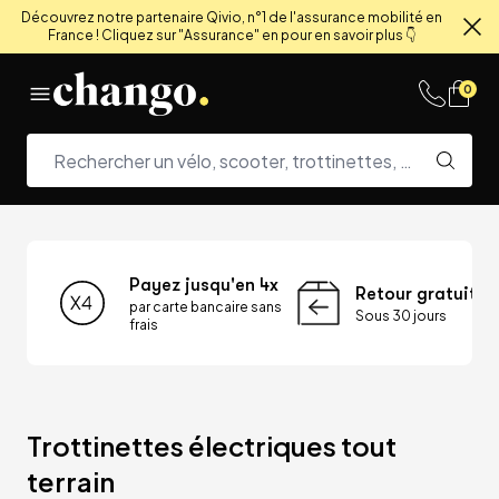
Découvrez notre partenaire Qivio, n°1 de l'assurance mobilité en
France ! Cliquez sur "Assurance" en pour en savoir plus 👇
Fe
Skip to content
0
Payez jusqu'en 4x
Retour gratuit
par carte bancaire sans
Sous 30 jours
frais
Trottinettes électriques tout 
terrain