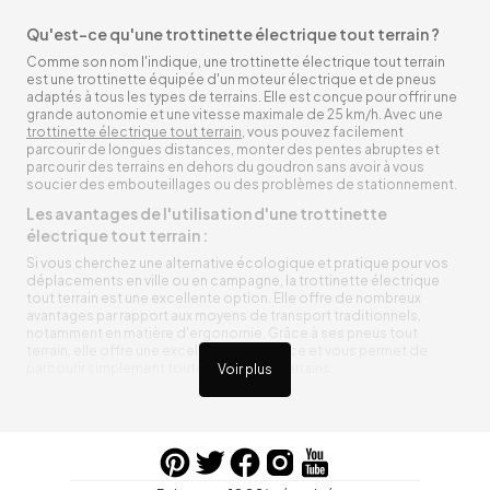
Qu'est-ce qu'une trottinette électrique tout terrain ?
Comme son nom l'indique, une trottinette électrique tout terrain
est une trottinette équipée d'un moteur électrique et de pneus
adaptés à tous les types de terrains. Elle est conçue pour offrir une
grande autonomie et une vitesse maximale de 25 km/h. Avec une
trottinette électrique tout terrain
, vous pouvez facilement
parcourir de longues distances, monter des pentes abruptes et
parcourir des terrains en dehors du goudron sans avoir à vous
soucier des embouteillages ou des problèmes de stationnement.
Les avantages de l'utilisation d'une trottinette
électrique tout terrain :
Si vous cherchez une alternative écologique et pratique pour vos
déplacements en ville ou en campagne, la trottinette électrique
tout terrain est une excellente option. Elle offre de nombreux
avantages par rapport aux moyens de transport traditionnels,
notamment en matière d'ergonomie. Grâce à ses pneus tout
terrain, elle offre une excellente adhérence et vous permet de
parcourir simplement toutes sortes de terrains.
Voir plus
Trottinette électrique tout terrain ergonomique
La trottinette électrique tout terrain est ergonomique et rend vos
déplacements agréables. Alimentée par une batterie rechargeable
entre vos trajets, vous n’aurez pas à vous soucier de l’état de sa
batterie. De plus, elle est équipée de pneus résistants qui peuvent