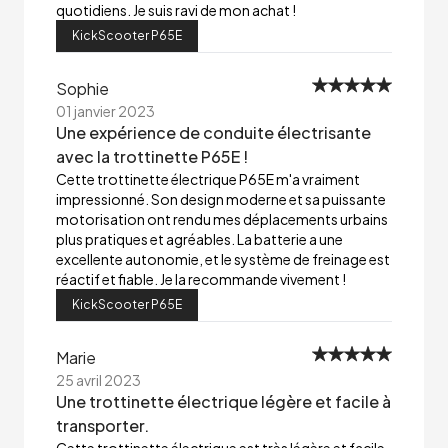
quotidiens. Je suis ravi de mon achat !
KickScooter P65E
Sophie
01 janvier 2023
Une expérience de conduite électrisante
avec la trottinette P65E !
Cette trottinette électrique P65E m'a vraiment
impressionné. Son design moderne et sa puissante
motorisation ont rendu mes déplacements urbains
plus pratiques et agréables. La batterie a une
excellente autonomie, et le système de freinage est
réactif et fiable. Je la recommande vivement !
KickScooter P65E
Marie
25 avril 2023
Une trottinette électrique légère et facile à
transporter.