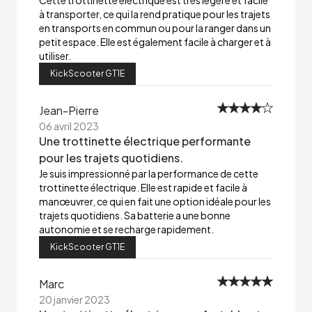
Cette trottinette électrique est très légère et facile
à transporter, ce qui la rend pratique pour les trajets
en transports en commun ou pour la ranger dans un
petit espace. Elle est également facile à charger et à
utiliser.
KickScooter GT1E
Jean-Pierre
06 avril 2023
Une trottinette électrique performante
pour les trajets quotidiens.
Je suis impressionné par la performance de cette
trottinette électrique. Elle est rapide et facile à
manœuvrer, ce qui en fait une option idéale pour les
trajets quotidiens. Sa batterie a une bonne
autonomie et se recharge rapidement.
KickScooter GT1E
Marc
20 janvier 2023