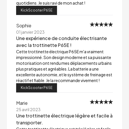
quotidiens. Je suis ravi de mon achat !
KickScooter P65E
Sophie
01 janvier 2023
Une expérience de conduite électrisante
avec la trottinette P65E !
Cette trottinette électrique P65E m'a vraiment
impressionné. Son design moderne et sa puissante
motorisation ont rendu mes déplacements urbains
plus pratiques et agréables. La batterie a une
excellente autonomie, et le système de freinage est
réactif et fiable. Je la recommande vivement !
KickScooter P65E
Marie
25 avril 2023
Une trottinette électrique légère et facile à
transporter.