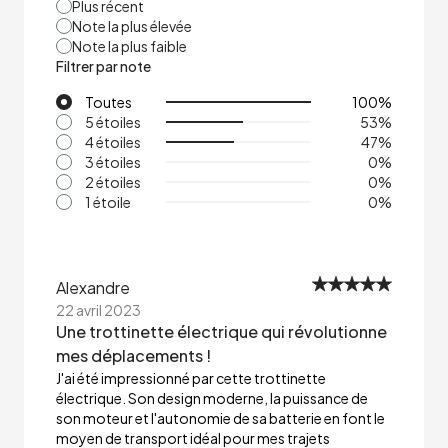
Plus récent
Note la plus élevée
Note la plus faible
Filtrer par note
Toutes
100
%
5 étoiles
53
%
4 étoiles
47
%
3 étoiles
0
%
2 étoiles
0
%
1 étoile
0
%
Alexandre
22 avril 2023
Une trottinette électrique qui révolutionne
mes déplacements !
J'ai été impressionné par cette trottinette
électrique. Son design moderne, la puissance de
son moteur et l'autonomie de sa batterie en font le
moyen de transport idéal pour mes trajets