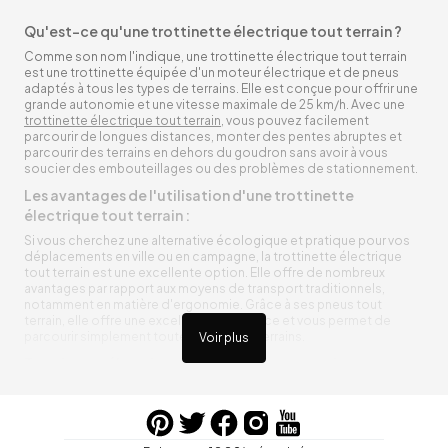
Qu'est-ce qu'une trottinette électrique tout terrain ?
Comme son nom l'indique, une trottinette électrique tout terrain
est une trottinette équipée d'un moteur électrique et de pneus
adaptés à tous les types de terrains. Elle est conçue pour offrir une
grande autonomie et une vitesse maximale de 25 km/h. Avec une
trottinette électrique tout terrain
, vous pouvez facilement
parcourir de longues distances, monter des pentes abruptes et
parcourir des terrains en dehors du goudron sans avoir à vous
soucier des embouteillages ou des problèmes de stationnement.
Les avantages de l'utilisation d'une trottinette
électrique tout terrain :
Si vous cherchez une alternative écologique et pratique pour vos
déplacements en ville ou en campagne, la trottinette électrique
tout terrain est une excellente option. Elle offre de nombreux
avantages par rapport aux moyens de transport traditionnels,
notamment en matière d'ergonomie. Grâce à ses pneus tout
terrain, elle offre une excellente adhérence et vous permet de
parcourir simplement toutes sortes de terrains.
Voir plus
Trottinette électrique tout terrain ergonomique
La trottinette électrique tout terrain est ergonomique et rend vos
déplacements agréables. Alimentée par une batterie rechargeable
entre vos trajets, vous n’aurez pas à vous soucier de l’état de sa
batterie. De plus, elle est équipée de pneus résistants qui peuvent