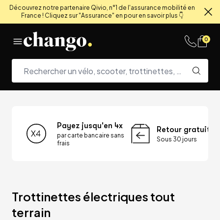
Découvrez notre partenaire Qivio, n°1 de l'assurance mobilité en
France ! Cliquez sur "Assurance" en pour en savoir plus 👇
Fe
Skip to content
0
Payez jusqu'en 4x
Retour gratuit
par carte bancaire sans
Sous 30 jours
frais
Trottinettes électriques tout 
terrain