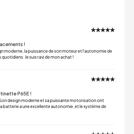
lacements !
sign moderne, la puissance de son moteur et l'autonomie de
 quotidiens. Je suis ravi de mon achat !
tinette P65E !
 Son design moderne et sa puissante motorisation ont
a batterie a une excellente autonomie, et le système de