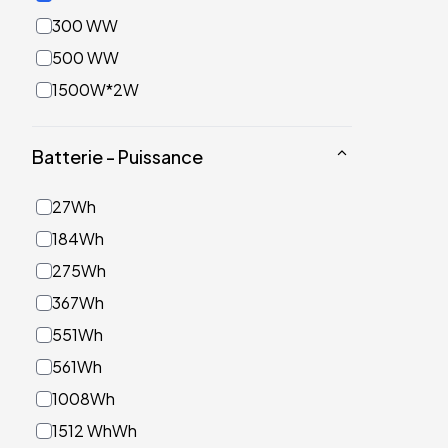
300 WW
500 WW
1500W*2W
Batterie - Puissance
27Wh
184Wh
275Wh
367Wh
551Wh
561Wh
1008Wh
1512 WhWh