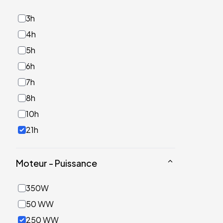
3h
4h
5h
6h
7h
8h
10h
21h
Moteur - Puissance
350W
50 WW
250 WW