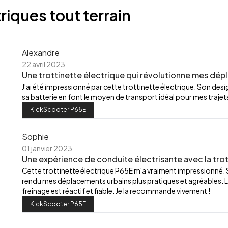
riques tout terrain
Alexandre
22 avril 2023
Une trottinette électrique qui révolutionne mes dép
J'ai été impressionné par cette trottinette électrique. Son de
sa batterie en font le moyen de transport idéal pour mes trajets
KickScooter P65E
Sophie
01 janvier 2023
Une expérience de conduite électrisante avec la trot
Cette trottinette électrique P65E m'a vraiment impressionné.
rendu mes déplacements urbains plus pratiques et agréables. L
freinage est réactif et fiable. Je la recommande vivement !
KickScooter P65E