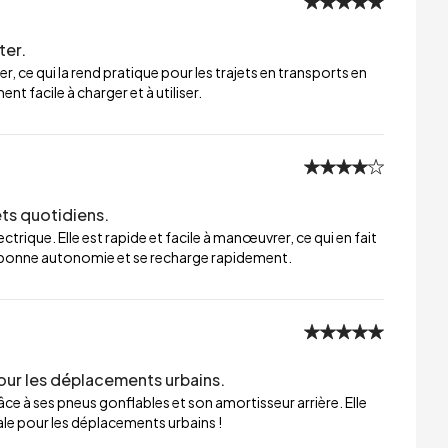
ter.
er, ce qui la rend pratique pour les trajets en transports en
t facile à charger et à utiliser.
ets quotidiens.
trique. Elle est rapide et facile à manœuvrer, ce qui en fait
ne bonne autonomie et se recharge rapidement.
our les déplacements urbains.
ce à ses pneus gonflables et son amortisseur arrière. Elle
éale pour les déplacements urbains !