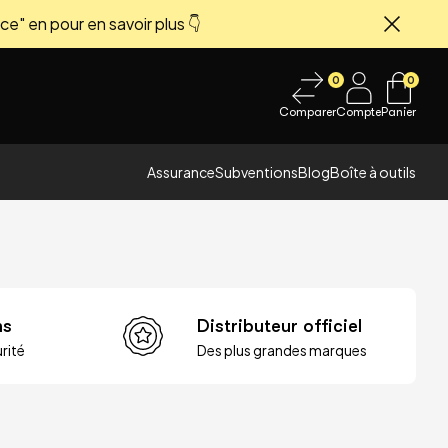
ce" en pour en savoir plus 👇
Fermer
0
0
Comparer
Compte
Panier
Assurance
Subventions
Blog
Boîte à outils
ns
Distributeur officiel
rité
Des plus grandes marques