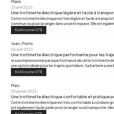
Marie
25 avril 2023
Une trottinette électrique légère et facile à transpor
Cette trottinette électrique est très légère et facile à transport
commun ou pour la ranger dans un petit espace. Elle est égalemen
KickScooter GT1E
Jean-Pierre
06 avril 2023
Une trottinette électrique performante pour les traj
Je suis impressionné par la performance de cette trottinette élec
une option idéale pour les trajets quotidiens. Sa batterie a u
KickScooter GT1E
Marc
20 janvier 2023
Une trottinette électrique confortable et pratique p
Cette trottinette électrique est très confortable à conduire grâ
est également facile à plier pour la ranger ou la transporter. Id
KickScooter GT1E