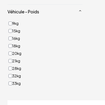
Véhicule - Poids
9kg
15kg
16kg
18kg
20kg
21kg
28kg
32kg
33kg
40kg
41kg