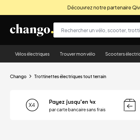
Découvrez notre partenaire Qivio
Skip to content
Vélos électriques
Trouver mon vélo
Scooters électri
Chango
Trottinettes électriques tout terrain
Payez jusqu'en 4x
par carte bancaire sans frais