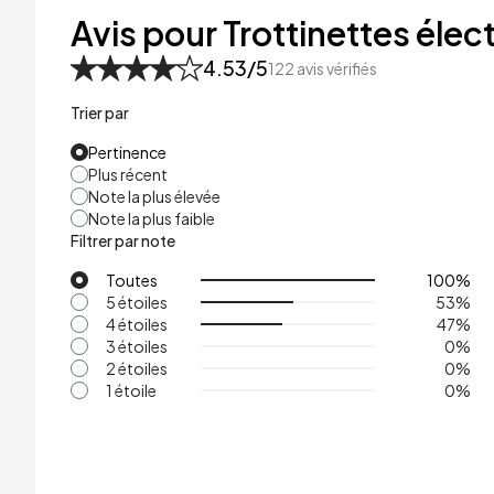
48kg
Avis pour Trottinettes élect
53kg
4.53
/5
122
avis vérifiés
Trier par
Pertinence
Plus récent
Note la plus élevée
Note la plus faible
Filtrer par note
Toutes
100
%
5 étoiles
53
%
4 étoiles
47
%
3 étoiles
0
%
2 étoiles
0
%
1 étoile
0
%