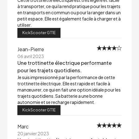
Cette trottinette électrique est très légère et facile
à transporter, ce qui la rend pratique pour les trajets
en transports en commun ou pour la ranger dans un
petit espace. Elle est également facile à charger et à
utiliser.
KickScooter GT1E
Jean-Pierre
06 avril 2023
Une trottinette électrique performante
pour les trajets quotidiens.
Je suis impressionné par la performance de cette
trottinette électrique. Elle est rapide et facile à
manœuvrer, ce qui en fait une option idéale pour les
trajets quotidiens. Sa batterie a une bonne
autonomie et se recharge rapidement.
KickScooter GT1E
Marc
20 janvier 2023