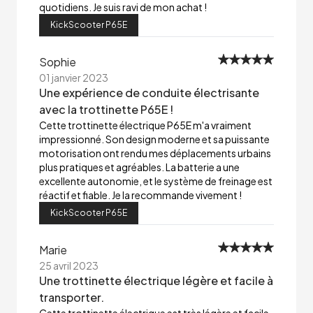
quotidiens. Je suis ravi de mon achat !
KickScooter P65E
Sophie
01 janvier 2023
Une expérience de conduite électrisante
avec la trottinette P65E !
Cette trottinette électrique P65E m'a vraiment
impressionné. Son design moderne et sa puissante
motorisation ont rendu mes déplacements urbains
plus pratiques et agréables. La batterie a une
excellente autonomie, et le système de freinage est
réactif et fiable. Je la recommande vivement !
KickScooter P65E
Marie
25 avril 2023
Une trottinette électrique légère et facile à
transporter.