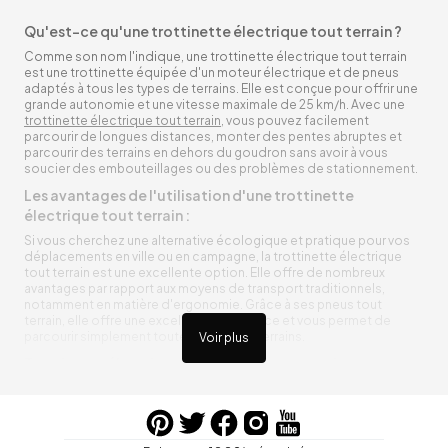
Qu'est-ce qu'une trottinette électrique tout terrain ?
Comme son nom l'indique, une trottinette électrique tout terrain
est une trottinette équipée d'un moteur électrique et de pneus
adaptés à tous les types de terrains. Elle est conçue pour offrir une
grande autonomie et une vitesse maximale de 25 km/h. Avec une
trottinette électrique tout terrain
, vous pouvez facilement
parcourir de longues distances, monter des pentes abruptes et
parcourir des terrains en dehors du goudron sans avoir à vous
soucier des embouteillages ou des problèmes de stationnement.
Les avantages de l'utilisation d'une trottinette
électrique tout terrain :
Si vous cherchez une alternative écologique et pratique pour vos
déplacements en ville ou en campagne, la trottinette électrique
tout terrain est une excellente option. Elle offre de nombreux
avantages par rapport aux moyens de transport traditionnels,
notamment en matière d'ergonomie. Grâce à ses pneus tout
terrain, elle offre une excellente adhérence et vous permet de
parcourir simplement toutes sortes de terrains.
Voir plus
Trottinette électrique tout terrain ergonomique
La trottinette électrique tout terrain est ergonomique et rend vos
déplacements agréables. Alimentée par une batterie rechargeable
entre vos trajets, vous n’aurez pas à vous soucier de l’état de sa
batterie. De plus, elle est équipée de pneus résistants qui peuvent