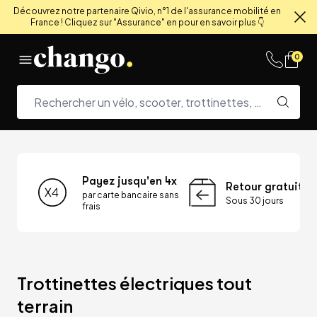
Découvrez notre partenaire Qivio, n°1 de l'assurance mobilité en
France ! Cliquez sur "Assurance" en pour en savoir plus 👇
Fe
Skip to content
0
Payez jusqu'en 4x
Retour gratuit
par carte bancaire sans
Sous 30 jours
frais
Trottinettes électriques tout 
terrain