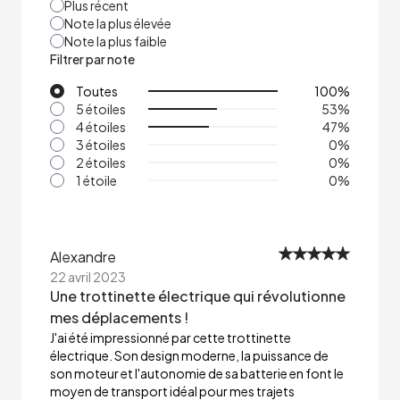
Plus récent
Note la plus élevée
Note la plus faible
Filtrer par note
Toutes
100
%
5 étoiles
53
%
4 étoiles
47
%
3 étoiles
0
%
2 étoiles
0
%
1 étoile
0
%
Alexandre
22 avril 2023
Une trottinette électrique qui révolutionne
mes déplacements !
J'ai été impressionné par cette trottinette
électrique. Son design moderne, la puissance de
son moteur et l'autonomie de sa batterie en font le
moyen de transport idéal pour mes trajets