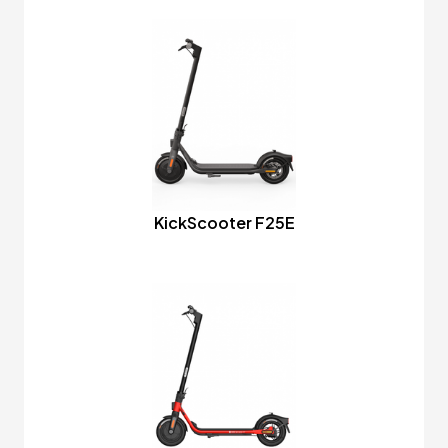
KickScooter F25E