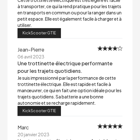
Cette trottinette électrique est très légère et facile
à transporter, ce qui la rend pratique pour les trajets
en transports en commun ou pour la ranger dans un
petit espace. Elle est également facile à charger et à
utiliser.
KickScooter GT1E
Jean-Pierre
06 avril 2023
Une trottinette électrique performante
pour les trajets quotidiens.
Je suis impressionné par la performance de cette
trottinette électrique. Elle est rapide et facile à
manœuvrer, ce qui en fait une option idéale pour les
trajets quotidiens. Sa batterie a une bonne
autonomie et se recharge rapidement.
KickScooter GT1E
Marc
20 janvier 2023