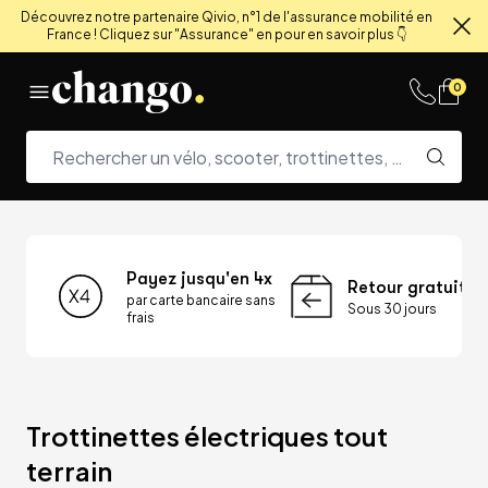
Découvrez notre partenaire Qivio, n°1 de l'assurance mobilité en
France ! Cliquez sur "Assurance" en pour en savoir plus 👇
Fe
Skip to content
0
Payez jusqu'en 4x
Retour gratuit
par carte bancaire sans
Sous 30 jours
frais
Trottinettes électriques tout 
terrain