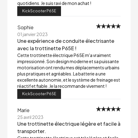
quotidiens. Je suis ravi de mon achat !
KickScooter P65E
Sophie
01 janvier 2023
Une expérience de conduite électrisante
avec la trottinette P65E !
Cette trottinette électrique P65E m'a vraiment
impressionné. Son design moderne et sa puissante
motorisation ont rendu mes déplacements urbains
plus pratiques et agréables. La batterie a une
excellente autonomie, et le système de freinage est
réactif et fiable. Je la recommande vivement !
KickScooter P65E
Marie
25 avril 2023
Une trottinette électrique légère et facile à
transporter.