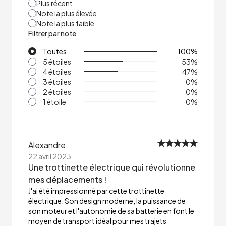
Plus récent
Note la plus élevée
Note la plus faible
Filtrer par note
Toutes
100
%
5 étoiles
53
%
4 étoiles
47
%
3 étoiles
0
%
2 étoiles
0
%
1 étoile
0
%
Alexandre
22 avril 2023
Une trottinette électrique qui révolutionne
mes déplacements !
J'ai été impressionné par cette trottinette
électrique. Son design moderne, la puissance de
son moteur et l'autonomie de sa batterie en font le
moyen de transport idéal pour mes trajets