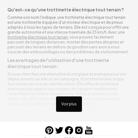
Qu'est-ce qu'une trottinette électrique tout terrain ?
Comme son nom l'indique, une trottinette électrique tout terrain
est une trottinette équipée d'un moteur électrique et de pneus
adaptés à tous les types de terrains. Elle est conçue pour offrir une
grande autonomie et une vitesse maximale de 25 km/h. Avec une
trottinette électrique tout terrain
, vous pouvez facilement
parcourir de longues distances, monter des pentes abruptes et
parcourir des terrains en dehors du goudron sans avoir à vous
soucier des embouteillages ou des problèmes de stationnement.
Les avantages de l'utilisation d'une trottinette
électrique tout terrain :
Si vous cherchez une alternative écologique et pratique pour vos
déplacements en ville ou en campagne, la trottinette électrique
tout terrain est une excellente option. Elle offre de nombreux
avantages par rapport aux moyens de transport traditionnels,
notamment en matière d'ergonomie. Grâce à ses pneus tout
terrain, elle offre une excellente adhérence et vous permet de
parcourir simplement toutes sortes de terrains.
Voir plus
Trottinette électrique tout terrain ergonomique
La trottinette électrique tout terrain est ergonomique et rend vos
déplacements agréables. Alimentée par une batterie rechargeable
entre vos trajets, vous n’aurez pas à vous soucier de l’état de sa
batterie. De plus, elle est équipée de pneus résistants qui peuvent