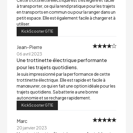
Cette trottinette électrique est très légère et facile
à transporter, ce qui la rend pratique pour les trajets
en transports en commun ou pour la ranger dans un
petit espace. Elle est également facile à charger et à
utiliser.
KickScooter GT1E
Jean-Pierre
06 avril 2023
Une trottinette électrique performante
pour les trajets quotidiens.
Je suis impressionné par la performance de cette
trottinette électrique. Elle est rapide et facile à
manœuvrer, ce qui en fait une option idéale pour les
trajets quotidiens. Sa batterie a une bonne
autonomie et se recharge rapidement.
KickScooter GT1E
Marc
20 janvier 2023