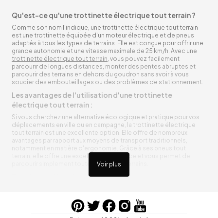
Qu'est-ce qu'une trottinette électrique tout terrain ?
Comme son nom l'indique, une trottinette électrique tout terrain
est une trottinette équipée d'un moteur électrique et de pneus
adaptés à tous les types de terrains. Elle est conçue pour offrir une
grande autonomie et une vitesse maximale de 25 km/h. Avec une
trottinette électrique tout terrain
, vous pouvez facilement
parcourir de longues distances, monter des pentes abruptes et
parcourir des terrains en dehors du goudron sans avoir à vous
soucier des embouteillages ou des problèmes de stationnement.
Les avantages de l'utilisation d'une trottinette
électrique tout terrain :
Si vous cherchez une alternative écologique et pratique pour vos
déplacements en ville ou en campagne, la trottinette électrique
tout terrain est une excellente option. Elle offre de nombreux
avantages par rapport aux moyens de transport traditionnels,
notamment en matière d'ergonomie. Grâce à ses pneus tout
terrain, elle offre une excellente adhérence et vous permet de
parcourir simplement toutes sortes de terrains.
Voir plus
Trottinette électrique tout terrain ergonomique
La trottinette électrique tout terrain est ergonomique et rend vos
déplacements agréables. Alimentée par une batterie rechargeable
entre vos trajets, vous n’aurez pas à vous soucier de l’état de sa
batterie. De plus, elle est équipée de pneus résistants qui peuvent