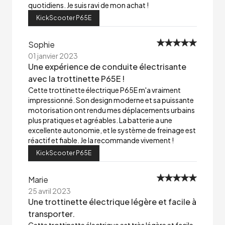
quotidiens. Je suis ravi de mon achat !
KickScooter P65E
Sophie
01 janvier 2023
Une expérience de conduite électrisante
avec la trottinette P65E !
Cette trottinette électrique P65E m'a vraiment
impressionné. Son design moderne et sa puissante
motorisation ont rendu mes déplacements urbains
plus pratiques et agréables. La batterie a une
excellente autonomie, et le système de freinage est
réactif et fiable. Je la recommande vivement !
KickScooter P65E
Marie
25 avril 2023
Une trottinette électrique légère et facile à
transporter.