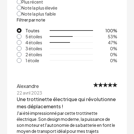
Plus récent
Note la plus élevée
Note la plus faible
Filtrer par note
Toutes
100
%
5 étoiles
53
%
4 étoiles
47
%
3 étoiles
0
%
2 étoiles
0
%
1 étoile
0
%
Alexandre
22 avril 2023
Une trottinette électrique qui révolutionne
mes déplacements !
J'ai été impressionné par cette trottinette
électrique. Son design moderne, la puissance de
son moteur et l'autonomie de sa batterie en font le
moyen de transport idéal pour mes trajets