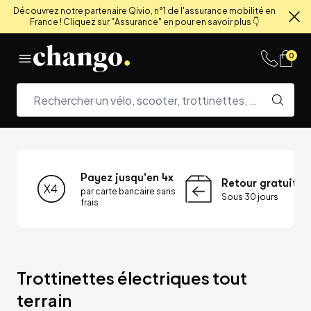
Découvrez notre partenaire Qivio, n°1 de l'assurance mobilité en
France ! Cliquez sur "Assurance" en pour en savoir plus 👇
Fe
Skip to content
0
Payez jusqu'en 4x
Retour gratuit
par carte bancaire sans
Sous 30 jours
frais
Trottinettes électriques tout 
terrain