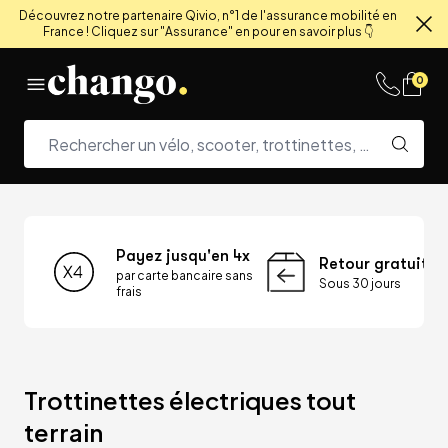
Découvrez notre partenaire Qivio, n°1 de l'assurance mobilité en
France ! Cliquez sur "Assurance" en pour en savoir plus 👇
Fe
Skip to content
0
Payez jusqu'en 4x
Retour gratuit
par carte bancaire sans
Sous 30 jours
frais
Trottinettes électriques tout 
terrain