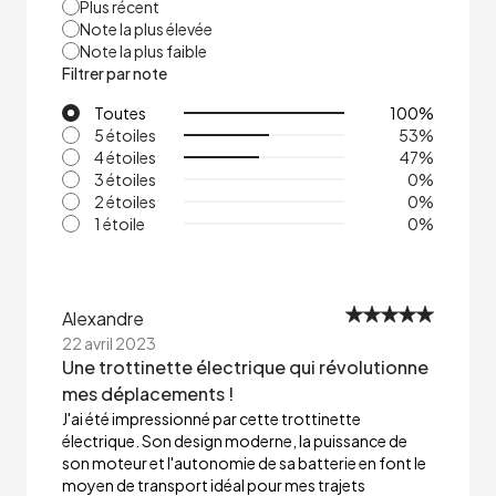
Plus récent
Note la plus élevée
Note la plus faible
Filtrer par note
Toutes
100
%
5 étoiles
53
%
4 étoiles
47
%
3 étoiles
0
%
2 étoiles
0
%
1 étoile
0
%
Alexandre
22 avril 2023
Une trottinette électrique qui révolutionne
mes déplacements !
J'ai été impressionné par cette trottinette
électrique. Son design moderne, la puissance de
son moteur et l'autonomie de sa batterie en font le
moyen de transport idéal pour mes trajets