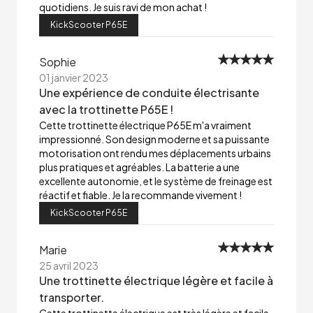
quotidiens. Je suis ravi de mon achat !
KickScooter P65E
Sophie
01 janvier 2023
Une expérience de conduite électrisante
avec la trottinette P65E !
Cette trottinette électrique P65E m'a vraiment
impressionné. Son design moderne et sa puissante
motorisation ont rendu mes déplacements urbains
plus pratiques et agréables. La batterie a une
excellente autonomie, et le système de freinage est
réactif et fiable. Je la recommande vivement !
KickScooter P65E
Marie
25 avril 2023
Une trottinette électrique légère et facile à
transporter.