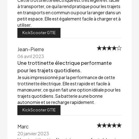
Cette trottinette électrique est très légère et facile
à transporter, ce qui la rend pratique pour les trajets
en transports en commun ou pour la ranger dans un
petit espace. Elle est également facile à charger et à
utiliser.
KickScooter GT1E
Jean-Pierre
06 avril 2023
Une trottinette électrique performante
pour les trajets quotidiens.
Je suis impressionné par la performance de cette
trottinette électrique. Elle est rapide et facile à
manœuvrer, ce qui en fait une option idéale pour les
trajets quotidiens. Sa batterie a une bonne
autonomie et se recharge rapidement.
KickScooter GT1E
Marc
20 janvier 2023