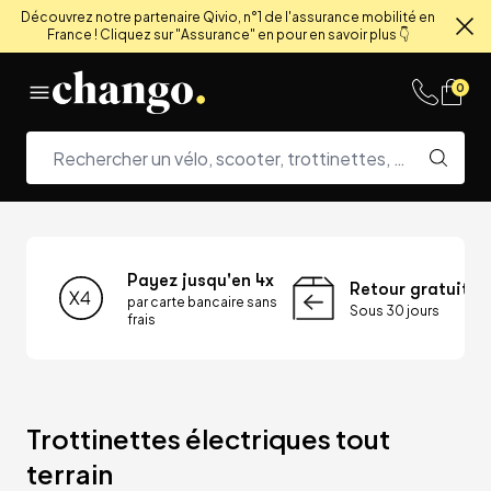
Découvrez notre partenaire Qivio, n°1 de l'assurance mobilité en
France ! Cliquez sur "Assurance" en pour en savoir plus 👇
Fe
Skip to content
0
Payez jusqu'en 4x
Retour gratuit
par carte bancaire sans
Sous 30 jours
frais
Trottinettes électriques tout 
terrain