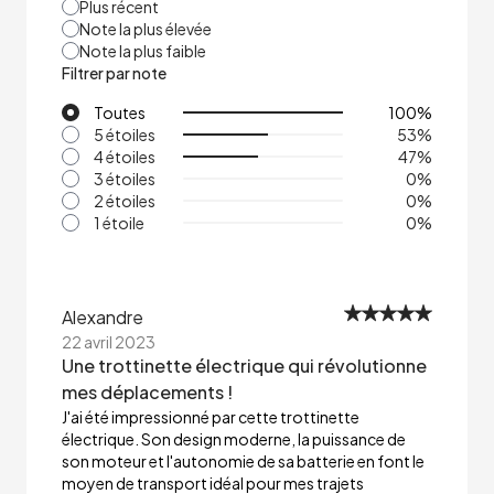
Plus récent
Note la plus élevée
Note la plus faible
Filtrer par note
Toutes
100
%
5 étoiles
53
%
4 étoiles
47
%
3 étoiles
0
%
2 étoiles
0
%
1 étoile
0
%
Alexandre
22 avril 2023
Une trottinette électrique qui révolutionne
mes déplacements !
J'ai été impressionné par cette trottinette
électrique. Son design moderne, la puissance de
son moteur et l'autonomie de sa batterie en font le
moyen de transport idéal pour mes trajets