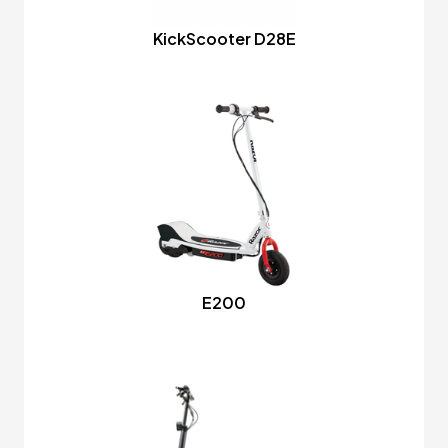
KickScooter D28E
E200