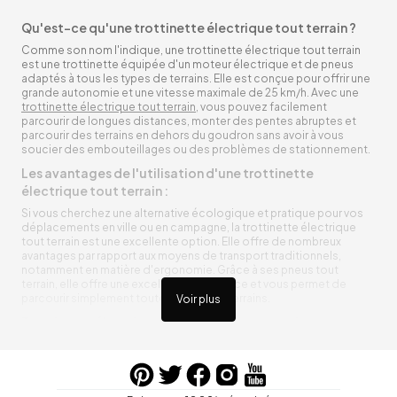
Qu'est-ce qu'une trottinette électrique tout terrain ?
Comme son nom l'indique, une trottinette électrique tout terrain
est une trottinette équipée d'un moteur électrique et de pneus
adaptés à tous les types de terrains. Elle est conçue pour offrir une
grande autonomie et une vitesse maximale de 25 km/h. Avec une
trottinette électrique tout terrain
, vous pouvez facilement
parcourir de longues distances, monter des pentes abruptes et
parcourir des terrains en dehors du goudron sans avoir à vous
soucier des embouteillages ou des problèmes de stationnement.
Les avantages de l'utilisation d'une trottinette
électrique tout terrain :
Si vous cherchez une alternative écologique et pratique pour vos
déplacements en ville ou en campagne, la trottinette électrique
tout terrain est une excellente option. Elle offre de nombreux
avantages par rapport aux moyens de transport traditionnels,
notamment en matière d'ergonomie. Grâce à ses pneus tout
terrain, elle offre une excellente adhérence et vous permet de
parcourir simplement toutes sortes de terrains.
Voir plus
Trottinette électrique tout terrain ergonomique
La trottinette électrique tout terrain est ergonomique et rend vos
déplacements agréables. Alimentée par une batterie rechargeable
entre vos trajets, vous n’aurez pas à vous soucier de l’état de sa
batterie. De plus, elle est équipée de pneus résistants qui peuvent