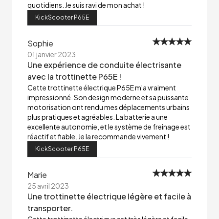
quotidiens. Je suis ravi de mon achat !
KickScooter P65E
Sophie
01 janvier 2023
Une expérience de conduite électrisante
avec la trottinette P65E !
Cette trottinette électrique P65E m'a vraiment
impressionné. Son design moderne et sa puissante
motorisation ont rendu mes déplacements urbains
plus pratiques et agréables. La batterie a une
excellente autonomie, et le système de freinage est
réactif et fiable. Je la recommande vivement !
KickScooter P65E
Marie
25 avril 2023
Une trottinette électrique légère et facile à
transporter.