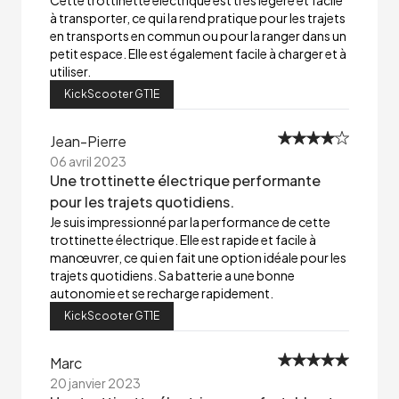
Cette trottinette électrique est très légère et facile
à transporter, ce qui la rend pratique pour les trajets
en transports en commun ou pour la ranger dans un
petit espace. Elle est également facile à charger et à
utiliser.
KickScooter GT1E
Jean-Pierre
06 avril 2023
Une trottinette électrique performante
pour les trajets quotidiens.
Je suis impressionné par la performance de cette
trottinette électrique. Elle est rapide et facile à
manœuvrer, ce qui en fait une option idéale pour les
trajets quotidiens. Sa batterie a une bonne
autonomie et se recharge rapidement.
KickScooter GT1E
Marc
20 janvier 2023