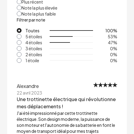
Plus récent
Note la plus élevée
Note la plus faible
Filtrer par note
Toutes
100
%
5 étoiles
53
%
4 étoiles
47
%
3 étoiles
0
%
2 étoiles
0
%
1 étoile
0
%
Alexandre
22 avril 2023
Une trottinette électrique qui révolutionne
mes déplacements !
J'ai été impressionné par cette trottinette
électrique. Son design moderne, la puissance de
son moteur et l'autonomie de sa batterie en font le
moyen de transport idéal pour mes trajets