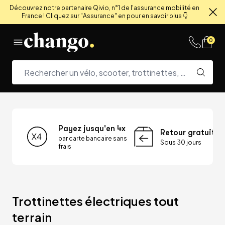
Découvrez notre partenaire Qivio, n°1 de l'assurance mobilité en
France ! Cliquez sur "Assurance" en pour en savoir plus 👇
Fe
Skip to content
0
Payez jusqu'en 4x
Retour gratuit
par carte bancaire sans
Sous 30 jours
frais
Trottinettes électriques tout 
terrain