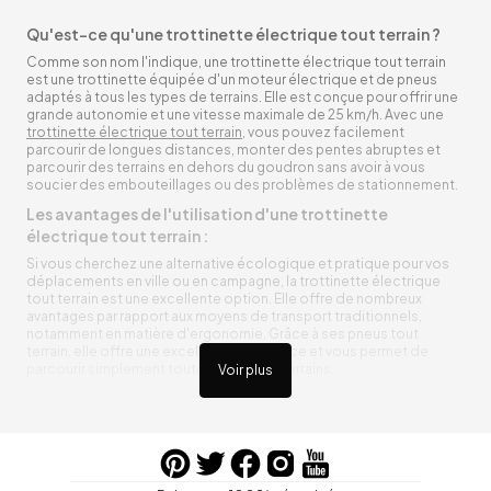
Qu'est-ce qu'une trottinette électrique tout terrain ?
Comme son nom l'indique, une trottinette électrique tout terrain
est une trottinette équipée d'un moteur électrique et de pneus
adaptés à tous les types de terrains. Elle est conçue pour offrir une
grande autonomie et une vitesse maximale de 25 km/h. Avec une
trottinette électrique tout terrain
, vous pouvez facilement
parcourir de longues distances, monter des pentes abruptes et
parcourir des terrains en dehors du goudron sans avoir à vous
soucier des embouteillages ou des problèmes de stationnement.
Les avantages de l'utilisation d'une trottinette
électrique tout terrain :
Si vous cherchez une alternative écologique et pratique pour vos
déplacements en ville ou en campagne, la trottinette électrique
tout terrain est une excellente option. Elle offre de nombreux
avantages par rapport aux moyens de transport traditionnels,
notamment en matière d'ergonomie. Grâce à ses pneus tout
terrain, elle offre une excellente adhérence et vous permet de
parcourir simplement toutes sortes de terrains.
Voir plus
Trottinette électrique tout terrain ergonomique
La trottinette électrique tout terrain est ergonomique et rend vos
déplacements agréables. Alimentée par une batterie rechargeable
entre vos trajets, vous n’aurez pas à vous soucier de l’état de sa
batterie. De plus, elle est équipée de pneus résistants qui peuvent