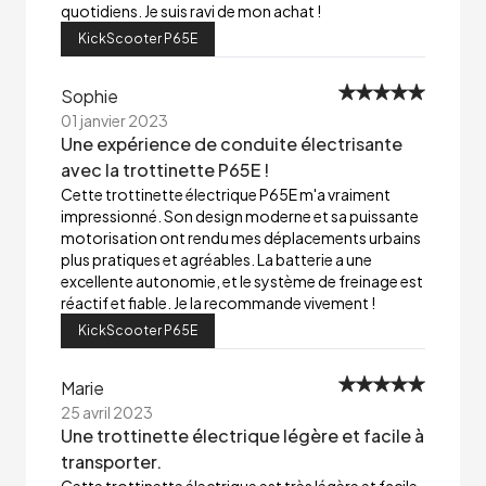
quotidiens. Je suis ravi de mon achat !
KickScooter P65E
Sophie
01 janvier 2023
Une expérience de conduite électrisante
avec la trottinette P65E !
Cette trottinette électrique P65E m'a vraiment
impressionné. Son design moderne et sa puissante
motorisation ont rendu mes déplacements urbains
plus pratiques et agréables. La batterie a une
excellente autonomie, et le système de freinage est
réactif et fiable. Je la recommande vivement !
KickScooter P65E
Marie
25 avril 2023
Une trottinette électrique légère et facile à
transporter.