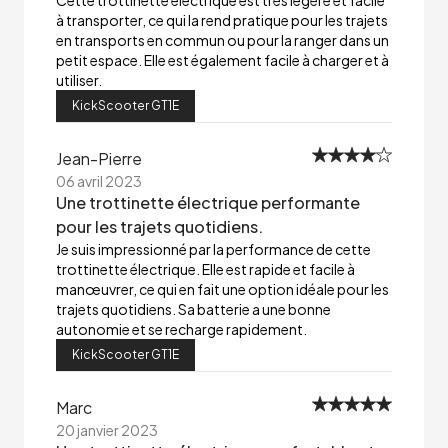
Cette trottinette électrique est très légère et facile
à transporter, ce qui la rend pratique pour les trajets
en transports en commun ou pour la ranger dans un
petit espace. Elle est également facile à charger et à
utiliser.
KickScooter GT1E
Jean-Pierre
06 avril 2023
Une trottinette électrique performante
pour les trajets quotidiens.
Je suis impressionné par la performance de cette
trottinette électrique. Elle est rapide et facile à
manœuvrer, ce qui en fait une option idéale pour les
trajets quotidiens. Sa batterie a une bonne
autonomie et se recharge rapidement.
KickScooter GT1E
Marc
20 janvier 2023