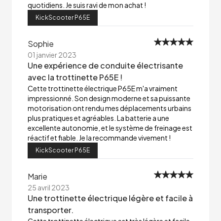
quotidiens. Je suis ravi de mon achat !
KickScooter P65E
Sophie
01 janvier 2023
Une expérience de conduite électrisante
avec la trottinette P65E !
Cette trottinette électrique P65E m'a vraiment
impressionné. Son design moderne et sa puissante
motorisation ont rendu mes déplacements urbains
plus pratiques et agréables. La batterie a une
excellente autonomie, et le système de freinage est
réactif et fiable. Je la recommande vivement !
KickScooter P65E
Marie
25 avril 2023
Une trottinette électrique légère et facile à
transporter.