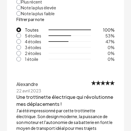
Plus récent
Note la plus élevée
Note la plus faible
Filtrer par note
Toutes
100
%
5 étoiles
53
%
4 étoiles
47
%
3 étoiles
0
%
2 étoiles
0
%
1 étoile
0
%
Alexandre
22 avril 2023
Une trottinette électrique qui révolutionne
mes déplacements !
J'ai été impressionné par cette trottinette
électrique. Son design moderne, la puissance de
son moteur et l'autonomie de sa batterie en font le
moyen de transport idéal pour mes trajets