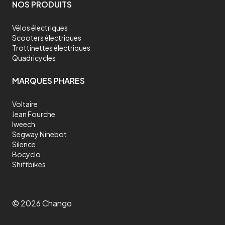
sur tous les types de terrains, que ce soit en ville ou en campagne.
NOS PRODUITS
Les trottinettes électriques tout terrain sont de plus en plus
populaires pour leur polyvalence et leur praticité. Elles sont idéales
pour les trajets domicile - travail ou pour les loisirs. En ville, elles
Vélos électriques
permettent d'éviter les embouteillages et de se déplacer
Scooters électriques
naturellement sur les larges trottoirs et les pistes cyclables. Dans
Trottinettes électriques
les zones rurales, elles offrent la possibilité de découvrir les
paysages naturels tout en parcourant des sentiers de montagne ou
Quadricycles
des routes de campagne. En somme, une trottinette électrique
tout terrain est
un des meilleurs moyens de transport polyvalent
et
MARQUES PHARES
pratique, adapté à tous les environnements.
Comment entretenir sa trottinette électrique tout
terrain ?
Voltaire
Jean Fourche
Nettoyer la trottinette électrique tout terrain
Iweech
Après chaque utilisation, il est recommandé de nettoyer votre
Segway Ninebot
trottinette électrique tout terrain pour enlever la poussière, la
Silence
saleté et les débris qui peuvent s'accumuler sur les pneus et les
Bocyclo
freins. Utilisez un chiffon doux et humide pour nettoyer la
trottinette, mais évitez d'utiliser de l'eau ou des produits de
Shiftbikes
nettoyage abrasifs qui pourraient endommager les composants
électroniques. Même si votre trottinette électrique est résistante à
l’eau de pluie, il est fortement déconseillé de l’immerger dans l’eau.
Vérifier la pression des pneus
©
2026
Chango
Les pneus de votre trottinette électrique tout terrain doivent être
gonflés à la pression recommandée pour garantir une performance