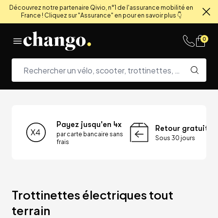
Découvrez notre partenaire Qivio, n°1 de l'assurance mobilité en
France ! Cliquez sur "Assurance" en pour en savoir plus 👇
Fe
Skip to content
0
Payez jusqu'en 4x
Retour gratuit
par carte bancaire sans
Sous 30 jours
frais
Trottinettes électriques tout 
terrain