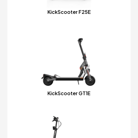
KickScooter F25E
KickScooter GT1E