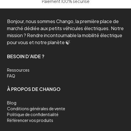
Paiement 100% sécurisé
durer longtemps, idéals même avec une utilisation régulière.
Trottinette électrique tout terrain durable
Si vous cherchez une alternative économique, écologique,
Bonjour, nous sommes Chango, la première place de
ergonomique, durable et confortable pour vos déplacements en
ville ou en campagne, la trottinette électrique tout terrain est une
marché dédiée aux petits véhicules électriques. Notre
excellente option. Elle offre de nombreux avantages par rapport
mission ? Rendre incontournable la mobilité électrique
aux moyens de transport traditionnels et peut vous aider à réduire
votre empreinte carbone tout en économisant de l'argent. De plus,
pour vous et notre planète 🍃
avec une bonne garantie, votre trottinette électrique tout terrain
peut devenir un véritable investissement pour économiser de
l’argent sur vos transports du quotidien.
BESOIN D’AIDE ?
Trottinette électrique tout terrain confortable
La trottinette électrique tout terrain est une option confortable
Ressources
pour vos déplacements. Elle est légère et facile à transporter, ce
FAQ
qui la rend idéale pour les trajets en ville. De plus, elle est équipée
d'un moteur électrique qui vous permet de parcourir de longues
distances sans vous fatiguer. Les clés du confort d’une bonne
À PROPOS DE CHANGO
trottinette électrique tout terrain résident dans les pneus et dans
les suspensions. Les pneus tout terrain offrent une excellente
adhérence même sur les surfaces les plus difficiles. Les
Blog
suspensions quant à elles vont préserver votre personne des
Conditions générales de vente
chocs et des irrégularités de la route.
Politique de confidentialité
Où utiliser une trottinette électrique tout terrain ?
Référencer vos produits
Une trottinette électrique tout terrain est conçue pour être utilisée