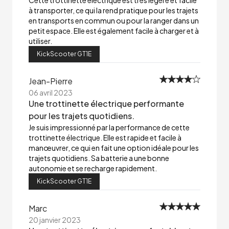
Cette trottinette électrique est très légère et facile
à transporter, ce qui la rend pratique pour les trajets
en transports en commun ou pour la ranger dans un
petit espace. Elle est également facile à charger et à
utiliser.
KickScooter GT1E
Jean-Pierre
06 avril 2023
Une trottinette électrique performante
pour les trajets quotidiens.
Je suis impressionné par la performance de cette
trottinette électrique. Elle est rapide et facile à
manœuvrer, ce qui en fait une option idéale pour les
trajets quotidiens. Sa batterie a une bonne
autonomie et se recharge rapidement.
KickScooter GT1E
Marc
20 janvier 2023