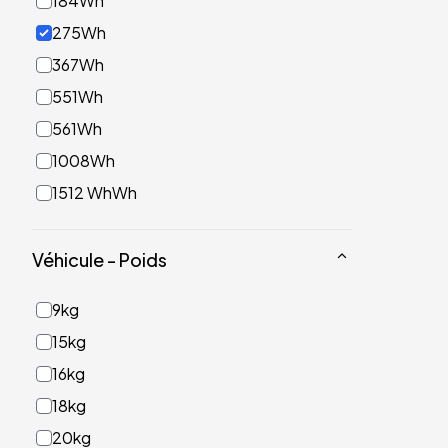
184Wh
275Wh
367Wh
551Wh
561Wh
1008Wh
1512 WhWh
Véhicule - Poids
9kg
15kg
16kg
18kg
20kg