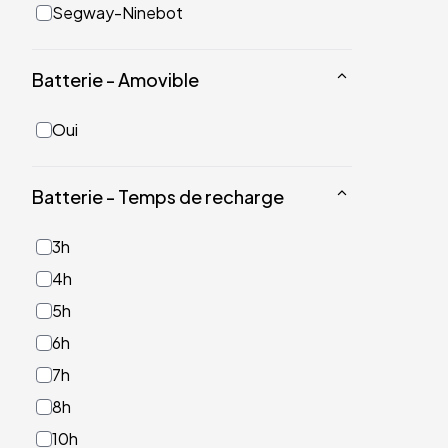
Segway-Ninebot
Batterie - Amovible
Oui
Batterie - Temps de recharge
3h
4h
5h
6h
7h
8h
10h