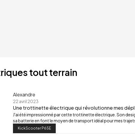
riques tout terrain
Alexandre
22 avril 2023
Une trottinette électrique qui révolutionne mes dép
J'ai été impressionné par cette trottinette électrique. Son de
sa batterie en font le moyen de transport idéal pour mes trajets
KickScooter P65E