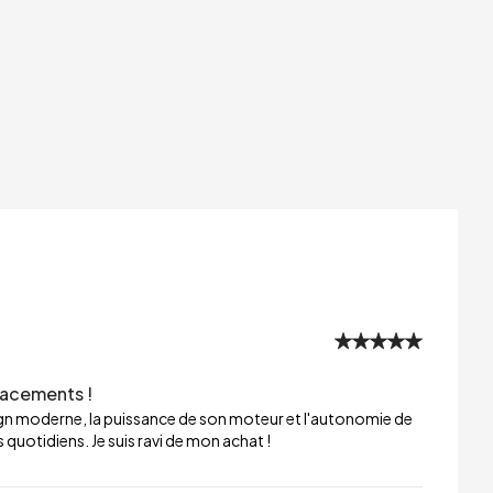
lacements !
sign moderne, la puissance de son moteur et l'autonomie de
 quotidiens. Je suis ravi de mon achat !