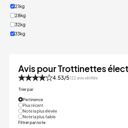
21kg
28kg
32kg
33kg
40kg
41kg
48kg
Avis pour Trottinettes élect
53kg
4.53
/5
122
avis vérifiés
Trier par
Pertinence
Plus récent
Note la plus élevée
Note la plus faible
Filtrer par note