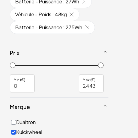
Batterie - Puissance
:
27Wh
Véhicule - Poids
:
48kg
Batterie - Puissance
:
275Wh
Prix
Min (€)
Max (€)
Marque
Dualtron
Kuickwheel