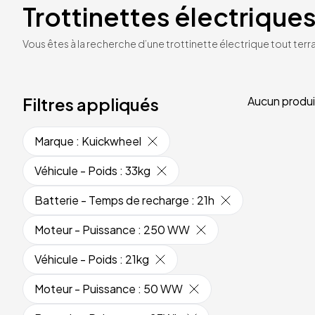
Trottinettes électriques
Vous êtes à la recherche d’une trottinette électrique tout terrai
Filtres appliqués
Aucun produi
Marque
:
Kuickwheel
Véhicule - Poids
:
33kg
Batterie - Temps de recharge
:
21h
Moteur - Puissance
:
250 WW
Véhicule - Poids
:
21kg
Moteur - Puissance
:
50 WW