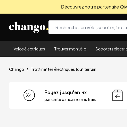
Découvrez notre partenaire Qivio
Skip to content
Vélos électriques
Trouver mon vélo
Scooters électri
Chango
Trottinettes électriques tout terrain
Payez jusqu'en 4x
par carte bancaire sans frais