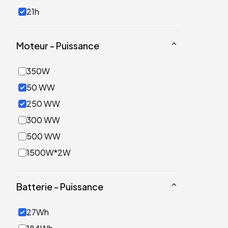
21h
Moteur - Puissance
350W
50 WW
250 WW
300 WW
500 WW
1500W*2W
Batterie - Puissance
27Wh