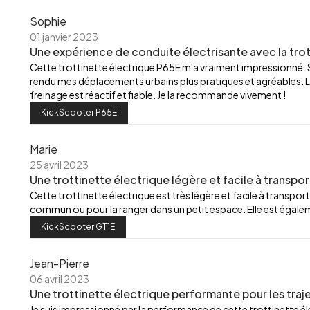
Sophie
01 janvier 2023
Une expérience de conduite électrisante avec la trot
Cette trottinette électrique P65E m'a vraiment impressionné.
rendu mes déplacements urbains plus pratiques et agréables. L
freinage est réactif et fiable. Je la recommande vivement !
KickScooter P65E
Marie
25 avril 2023
Une trottinette électrique légère et facile à transpor
Cette trottinette électrique est très légère et facile à transport
commun ou pour la ranger dans un petit espace. Elle est égalemen
KickScooter GT1E
Jean-Pierre
06 avril 2023
Une trottinette électrique performante pour les traj
Je suis impressionné par la performance de cette trottinette élec