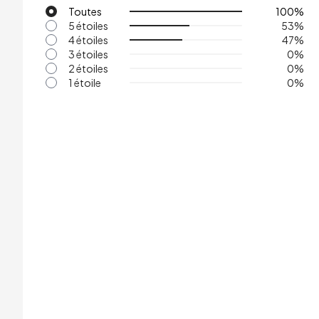
Toutes
100
%
5 étoiles
53
%
4 étoiles
47
%
3 étoiles
0
%
2 étoiles
0
%
1 étoile
0
%