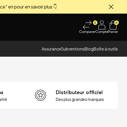
ce" en pour en savoir plus 👇
Fermer
0
0
Comparer
Compte
Panier
Assurance
Subventions
Blog
Boîte à outils
ns
Distributeur officiel
rité
Des plus grandes marques