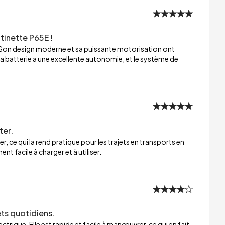
tinette P65E !
 Son design moderne et sa puissante motorisation ont
a batterie a une excellente autonomie, et le système de
ter.
er, ce qui la rend pratique pour les trajets en transports en
t facile à charger et à utiliser.
ets quotidiens.
trique. Elle est rapide et facile à manœuvrer, ce qui en fait