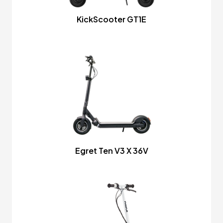
KickScooter GT1E
Egret Ten V3 X 36V