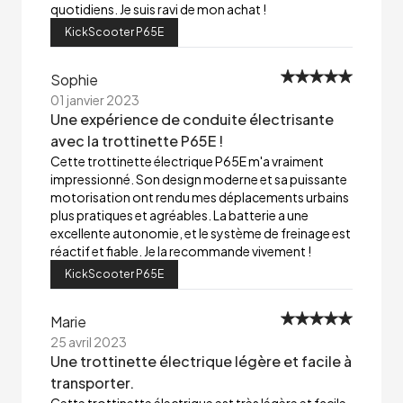
quotidiens. Je suis ravi de mon achat !
KickScooter P65E
Sophie
01 janvier 2023
Une expérience de conduite électrisante
avec la trottinette P65E !
Cette trottinette électrique P65E m'a vraiment
impressionné. Son design moderne et sa puissante
motorisation ont rendu mes déplacements urbains
plus pratiques et agréables. La batterie a une
excellente autonomie, et le système de freinage est
réactif et fiable. Je la recommande vivement !
KickScooter P65E
Marie
25 avril 2023
Une trottinette électrique légère et facile à
transporter.