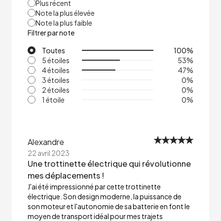
Plus récent
Note la plus élevée
Note la plus faible
Filtrer par note
Toutes
100
%
5 étoiles
53
%
4 étoiles
47
%
3 étoiles
0
%
2 étoiles
0
%
1 étoile
0
%
Alexandre
22 avril 2023
Une trottinette électrique qui révolutionne
mes déplacements !
J'ai été impressionné par cette trottinette
électrique. Son design moderne, la puissance de
son moteur et l'autonomie de sa batterie en font le
moyen de transport idéal pour mes trajets