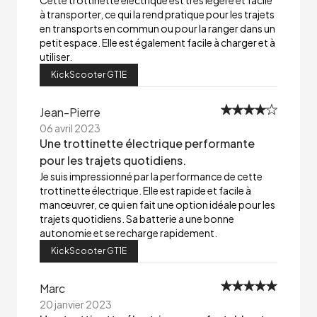
Cette trottinette électrique est très légère et facile
à transporter, ce qui la rend pratique pour les trajets
en transports en commun ou pour la ranger dans un
petit espace. Elle est également facile à charger et à
utiliser.
KickScooter GT1E
Jean-Pierre
06 avril 2023
Une trottinette électrique performante
pour les trajets quotidiens.
Je suis impressionné par la performance de cette
trottinette électrique. Elle est rapide et facile à
manœuvrer, ce qui en fait une option idéale pour les
trajets quotidiens. Sa batterie a une bonne
autonomie et se recharge rapidement.
KickScooter GT1E
Marc
20 janvier 2023