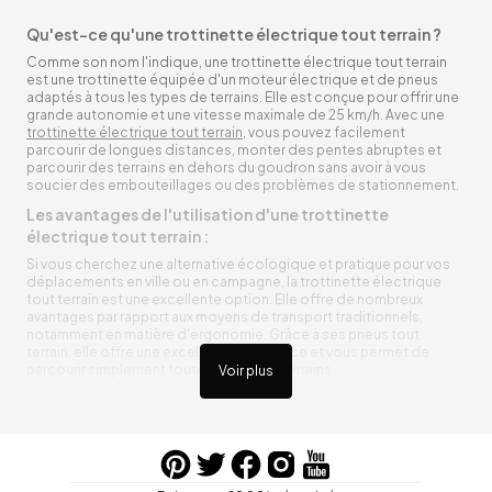
Qu'est-ce qu'une trottinette électrique tout terrain ?
Comme son nom l'indique, une trottinette électrique tout terrain
est une trottinette équipée d'un moteur électrique et de pneus
adaptés à tous les types de terrains. Elle est conçue pour offrir une
grande autonomie et une vitesse maximale de 25 km/h. Avec une
trottinette électrique tout terrain
, vous pouvez facilement
parcourir de longues distances, monter des pentes abruptes et
parcourir des terrains en dehors du goudron sans avoir à vous
soucier des embouteillages ou des problèmes de stationnement.
Les avantages de l'utilisation d'une trottinette
électrique tout terrain :
Si vous cherchez une alternative écologique et pratique pour vos
déplacements en ville ou en campagne, la trottinette électrique
tout terrain est une excellente option. Elle offre de nombreux
avantages par rapport aux moyens de transport traditionnels,
notamment en matière d'ergonomie. Grâce à ses pneus tout
terrain, elle offre une excellente adhérence et vous permet de
parcourir simplement toutes sortes de terrains.
Voir plus
Trottinette électrique tout terrain ergonomique
La trottinette électrique tout terrain est ergonomique et rend vos
déplacements agréables. Alimentée par une batterie rechargeable
entre vos trajets, vous n’aurez pas à vous soucier de l’état de sa
batterie. De plus, elle est équipée de pneus résistants qui peuvent