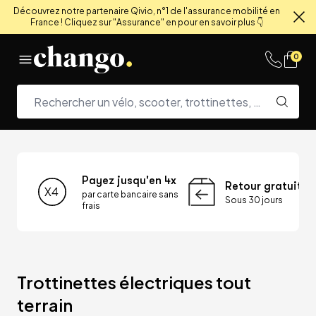
Découvrez notre partenaire Qivio, n°1 de l'assurance mobilité en
France ! Cliquez sur "Assurance" en pour en savoir plus 👇
Fe
Skip to content
0
Payez jusqu'en 4x
Retour gratuit
par carte bancaire sans
Sous 30 jours
frais
Trottinettes électriques tout 
terrain