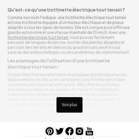
Qu'est-ce qu'une trottinette électrique tout terrain ?
Comme son nom l'indique, une trottinette électrique tout terrain
est une trottinette équipée d'un moteur électrique et de pneus
adaptés à tous les types de terrains. Elle est conçue pour offrir une
grande autonomie et une vitesse maximale de 25 km/h. Avec une
trottinette électrique tout terrain
, vous pouvez facilement
parcourir de longues distances, monter des pentes abruptes et
parcourir des terrains en dehors du goudron sans avoir à vous
soucier des embouteillages ou des problèmes de stationnement.
Les avantages de l'utilisation d'une trottinette
électrique tout terrain :
Si vous cherchez une alternative écologique et pratique pour vos
déplacements en ville ou en campagne, la trottinette électrique
tout terrain est une excellente option. Elle offre de nombreux
avantages par rapport aux moyens de transport traditionnels,
notamment en matière d'ergonomie. Grâce à ses pneus tout
terrain, elle offre une excellente adhérence et vous permet de
parcourir simplement toutes sortes de terrains.
Voir plus
Trottinette électrique tout terrain ergonomique
La trottinette électrique tout terrain est ergonomique et rend vos
déplacements agréables. Alimentée par une batterie rechargeable
entre vos trajets, vous n’aurez pas à vous soucier de l’état de sa
batterie. De plus, elle est équipée de pneus résistants qui peuvent