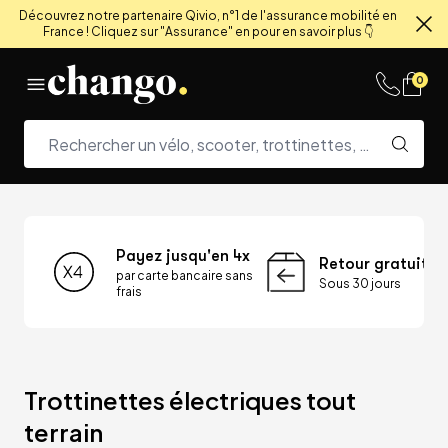
Découvrez notre partenaire Qivio, n°1 de l'assurance mobilité en
France ! Cliquez sur "Assurance" en pour en savoir plus 👇
Fe
Skip to content
0
Payez jusqu'en 4x
Retour gratuit
par carte bancaire sans
Sous 30 jours
frais
Trottinettes électriques tout 
terrain