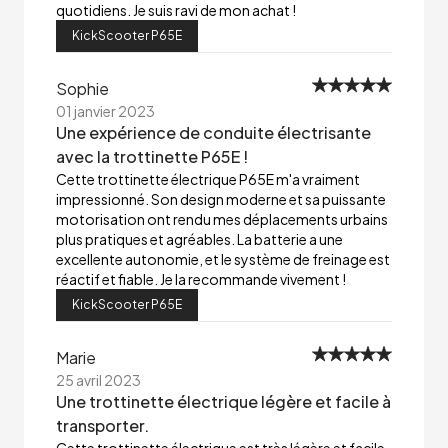
quotidiens. Je suis ravi de mon achat !
KickScooter P65E
Sophie
01 janvier 2023
Une expérience de conduite électrisante
avec la trottinette P65E !
Cette trottinette électrique P65E m'a vraiment
impressionné. Son design moderne et sa puissante
motorisation ont rendu mes déplacements urbains
plus pratiques et agréables. La batterie a une
excellente autonomie, et le système de freinage est
réactif et fiable. Je la recommande vivement !
KickScooter P65E
Marie
25 avril 2023
Une trottinette électrique légère et facile à
transporter.