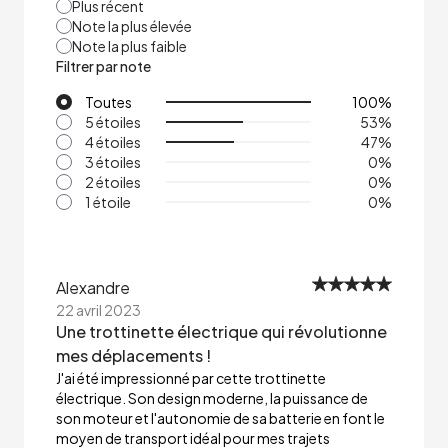
Plus récent
Note la plus élevée
Note la plus faible
Filtrer par note
Toutes
100
%
5 étoiles
53
%
4 étoiles
47
%
3 étoiles
0
%
2 étoiles
0
%
1 étoile
0
%
Alexandre
22 avril 2023
Une trottinette électrique qui révolutionne
mes déplacements !
J'ai été impressionné par cette trottinette
électrique. Son design moderne, la puissance de
son moteur et l'autonomie de sa batterie en font le
moyen de transport idéal pour mes trajets