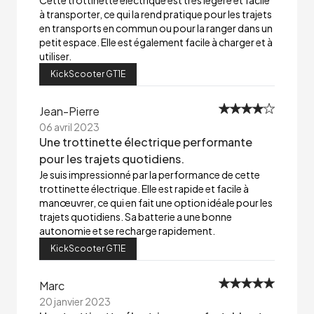
Cette trottinette électrique est très légère et facile
à transporter, ce qui la rend pratique pour les trajets
en transports en commun ou pour la ranger dans un
petit espace. Elle est également facile à charger et à
utiliser.
KickScooter GT1E
Jean-Pierre
06 avril 2023
Une trottinette électrique performante
pour les trajets quotidiens.
Je suis impressionné par la performance de cette
trottinette électrique. Elle est rapide et facile à
manœuvrer, ce qui en fait une option idéale pour les
trajets quotidiens. Sa batterie a une bonne
autonomie et se recharge rapidement.
KickScooter GT1E
Marc
20 janvier 2023