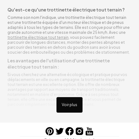
Qu'est-ce qu'une trottinette électrique tout terrain ?
Comme son nom l'indique, une trottinette électrique tout terrain
est une trottinette équipée d'un moteur électrique et de pneus
adaptés à tous les types de terrains. Elle est conçue pour offrir une
grande autonomie et une vitesse maximale de 25 km/h. Avec une
trottinette électrique tout terrain
, vous pouvez facilement
parcourir de longues distances, monter des pentes abruptes et
parcourir des terrains en dehors du goudron sans avoir à vous
soucier des embouteillages ou des problèmes de stationnement.
Les avantages de l'utilisation d'une trottinette
électrique tout terrain :
Si vous cherchez une alternative écologique et pratique pour vos
déplacements en ville ou en campagne, la trottinette électrique
tout terrain est une excellente option. Elle offre de nombreux
avantages par rapport aux moyens de transport traditionnels,
notamment en matière d'ergonomie. Grâce à ses pneus tout
terrain, elle offre une excellente adhérence et vous permet de
parcourir simplement toutes sortes de terrains.
Voir plus
Trottinette électrique tout terrain ergonomique
La trottinette électrique tout terrain est ergonomique et rend vos
déplacements agréables. Alimentée par une batterie rechargeable
entre vos trajets, vous n’aurez pas à vous soucier de l’état de sa
batterie. De plus, elle est équipée de pneus résistants qui peuvent