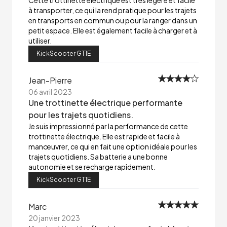
Cette trottinette électrique est très légère et facile
à transporter, ce qui la rend pratique pour les trajets
en transports en commun ou pour la ranger dans un
petit espace. Elle est également facile à charger et à
utiliser.
KickScooter GT1E
Jean-Pierre
06 avril 2023
Une trottinette électrique performante
pour les trajets quotidiens.
Je suis impressionné par la performance de cette
trottinette électrique. Elle est rapide et facile à
manœuvrer, ce qui en fait une option idéale pour les
trajets quotidiens. Sa batterie a une bonne
autonomie et se recharge rapidement.
KickScooter GT1E
Marc
20 janvier 2023