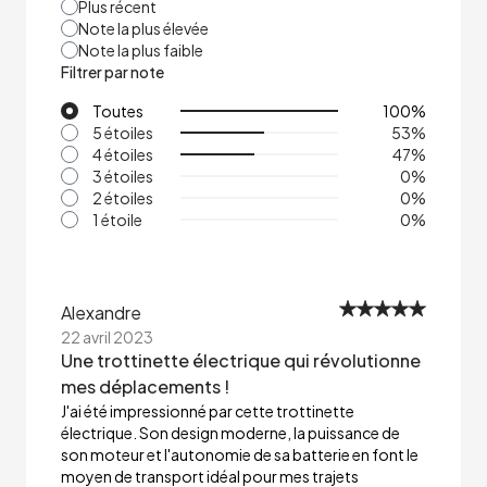
Plus récent
Note la plus élevée
Note la plus faible
Filtrer par note
Toutes
100
%
5 étoiles
53
%
4 étoiles
47
%
3 étoiles
0
%
2 étoiles
0
%
1 étoile
0
%
Alexandre
22 avril 2023
Une trottinette électrique qui révolutionne
mes déplacements !
J'ai été impressionné par cette trottinette
électrique. Son design moderne, la puissance de
son moteur et l'autonomie de sa batterie en font le
moyen de transport idéal pour mes trajets