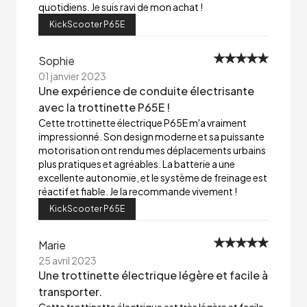
quotidiens. Je suis ravi de mon achat !
KickScooter P65E
Sophie
01 janvier 2023
Une expérience de conduite électrisante
avec la trottinette P65E !
Cette trottinette électrique P65E m'a vraiment
impressionné. Son design moderne et sa puissante
motorisation ont rendu mes déplacements urbains
plus pratiques et agréables. La batterie a une
excellente autonomie, et le système de freinage est
réactif et fiable. Je la recommande vivement !
KickScooter P65E
Marie
25 avril 2023
Une trottinette électrique légère et facile à
transporter.