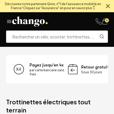
Découvrez notre partenaire Qivio, n°1 de l'assurance mobilité en
France ! Cliquez sur "Assurance" en pour en savoir plus 👇
Fe
Skip to content
0
Payez jusqu'en 4x
Retour gratuit
par carte bancaire sans
Sous 30 jours
frais
Trottinettes électriques tout 
terrain