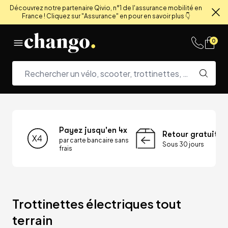
Découvrez notre partenaire Qivio, n°1 de l'assurance mobilité en
France ! Cliquez sur "Assurance" en pour en savoir plus 👇
Fe
Skip to content
0
Payez jusqu'en 4x
Retour gratuit
par carte bancaire sans
Sous 30 jours
frais
Trottinettes électriques tout 
terrain