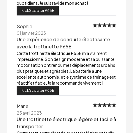
quotidiens. Je suis ravi de mon achat !
KickScooter P65E
Sophie
01 janvier 2023
Une expérience de conduite électrisante
avec la trottinette P65E !
Cette trottinette électrique P65E m'a vraiment
impressionné. Son design moderne et sa puissante
motorisation ont rendu mes déplacements urbains
plus pratiques et agréables. La batterie a une
excellente autonomie, et le système de freinage est
réactif et fiable. Je la recommande vivement !
KickScooter P65E
Marie
25 avril 2023
Une trottinette électrique légère et facile à
transporter.