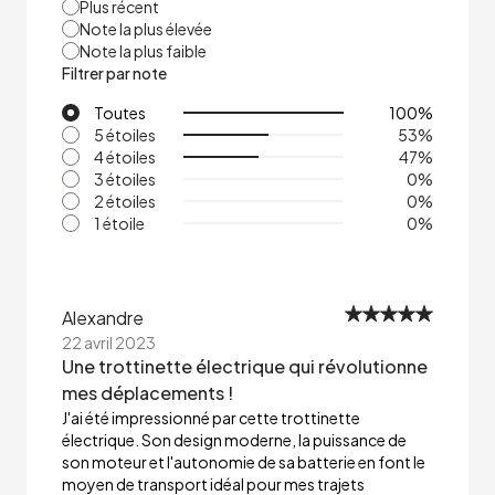
Plus récent
Note la plus élevée
Note la plus faible
Filtrer par note
Toutes
100
%
5 étoiles
53
%
4 étoiles
47
%
3 étoiles
0
%
2 étoiles
0
%
1 étoile
0
%
Alexandre
22 avril 2023
Une trottinette électrique qui révolutionne
mes déplacements !
J'ai été impressionné par cette trottinette
électrique. Son design moderne, la puissance de
son moteur et l'autonomie de sa batterie en font le
moyen de transport idéal pour mes trajets