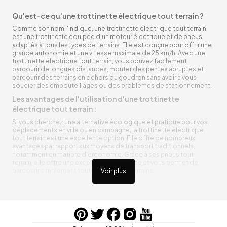
Qu'est-ce qu'une trottinette électrique tout terrain ?
Comme son nom l'indique, une trottinette électrique tout terrain
est une trottinette équipée d'un moteur électrique et de pneus
adaptés à tous les types de terrains. Elle est conçue pour offrir une
grande autonomie et une vitesse maximale de 25 km/h. Avec une
trottinette électrique tout terrain
, vous pouvez facilement
parcourir de longues distances, monter des pentes abruptes et
parcourir des terrains en dehors du goudron sans avoir à vous
soucier des embouteillages ou des problèmes de stationnement.
Les avantages de l'utilisation d'une trottinette
électrique tout terrain :
Si vous cherchez une alternative écologique et pratique pour vos
déplacements en ville ou en campagne, la trottinette électrique
tout terrain est une excellente option. Elle offre de nombreux
avantages par rapport aux moyens de transport traditionnels,
notamment en matière d'ergonomie. Grâce à ses pneus tout
terrain, elle offre une excellente adhérence et vous permet de
parcourir simplement toutes sortes de terrains.
Voir plus
Trottinette électrique tout terrain ergonomique
La trottinette électrique tout terrain est ergonomique et rend vos
déplacements agréables. Alimentée par une batterie rechargeable
entre vos trajets, vous n’aurez pas à vous soucier de l’état de sa
batterie. De plus, elle est équipée de pneus résistants qui peuvent