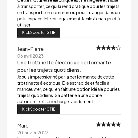
Cette trottinette électrique est très légère et facile
à transporter, ce qui la rend pratique pour les trajets
en transports en commun ou pour la ranger dans un
petit espace. Elle est également facile à charger et à
utiliser.
KickScooter GT1E
Jean-Pierre
06 avril 2023
Une trottinette électrique performante
pour les trajets quotidiens.
Je suis impressionné par la performance de cette
trottinette électrique. Elle est rapide et facile à
manœuvrer, ce qui en fait une option idéale pour les
trajets quotidiens. Sa batterie a une bonne
autonomie et se recharge rapidement.
KickScooter GT1E
Marc
20 janvier 2023