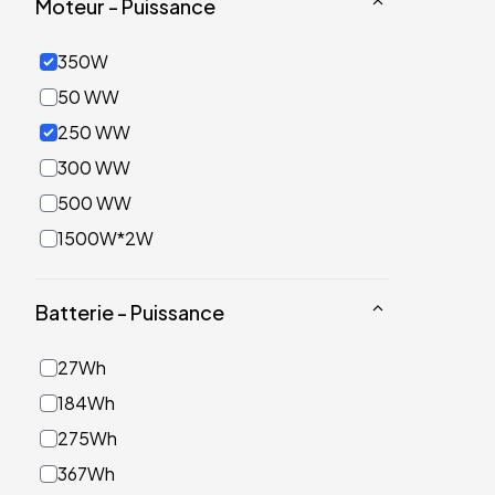
Moteur - Puissance
350W
50 WW
250 WW
300 WW
500 WW
1500W*2W
Batterie - Puissance
27Wh
184Wh
275Wh
367Wh