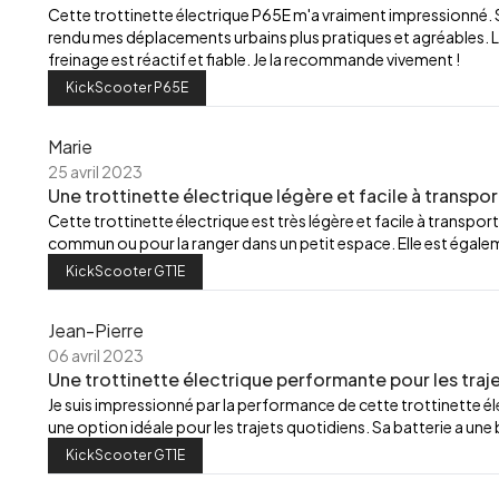
Cette trottinette électrique P65E m'a vraiment impressionné.
rendu mes déplacements urbains plus pratiques et agréables. L
freinage est réactif et fiable. Je la recommande vivement !
KickScooter P65E
Marie
25 avril 2023
Une trottinette électrique légère et facile à transpor
Cette trottinette électrique est très légère et facile à transport
commun ou pour la ranger dans un petit espace. Elle est égalemen
KickScooter GT1E
Jean-Pierre
06 avril 2023
Une trottinette électrique performante pour les traj
Je suis impressionné par la performance de cette trottinette élec
une option idéale pour les trajets quotidiens. Sa batterie a u
KickScooter GT1E