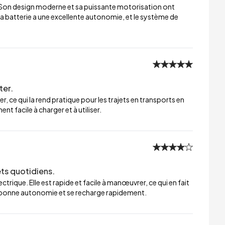
 Son design moderne et sa puissante motorisation ont
a batterie a une excellente autonomie, et le système de
ter.
er, ce qui la rend pratique pour les trajets en transports en
t facile à charger et à utiliser.
ets quotidiens.
trique. Elle est rapide et facile à manœuvrer, ce qui en fait
ne bonne autonomie et se recharge rapidement.