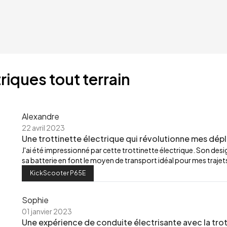
riques tout terrain
Alexandre
22 avril 2023
Une trottinette électrique qui révolutionne mes dép
J'ai été impressionné par cette trottinette électrique. Son de
sa batterie en font le moyen de transport idéal pour mes trajets
KickScooter P65E
Sophie
01 janvier 2023
Une expérience de conduite électrisante avec la trot