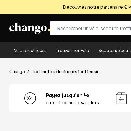
Découvrez notre partenaire Qivio
Skip to content
Vélos électriques
Trouver mon vélo
Scooters électri
Chango
Trottinettes électriques tout terrain
Payez jusqu'en 4x
par carte bancaire sans frais