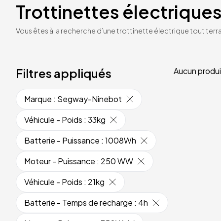
Trottinettes électriques
Vous êtes à la recherche d’une trottinette électrique tout terrai
Filtres appliqués
Aucun produi
Marque
:
Segway-Ninebot
Véhicule - Poids
:
33kg
Batterie - Puissance
:
1008Wh
Moteur - Puissance
:
250 WW
Véhicule - Poids
:
21kg
Batterie - Temps de recharge
:
4h