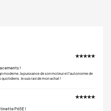
lacements !
sign moderne, la puissance de son moteur et l'autonomie de
 quotidiens. Je suis ravi de mon achat !
tinette P65E !