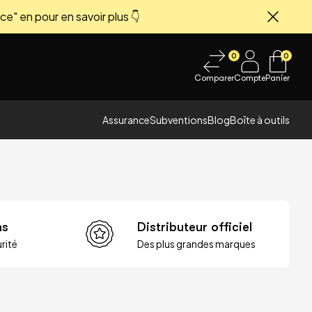
ce" en pour en savoir plus 👇
Fermer
0
0
Comparer
Compte
Panier
Assurance
Subventions
Blog
Boîte à outils
ns
Distributeur officiel
rité
Des plus grandes marques