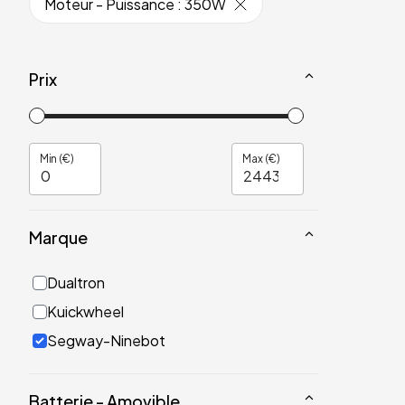
Moteur - Puissance
:
350W
Prix
Min (€)
Max (€)
Marque
Dualtron
Kuickwheel
Segway-Ninebot
Batterie - Amovible