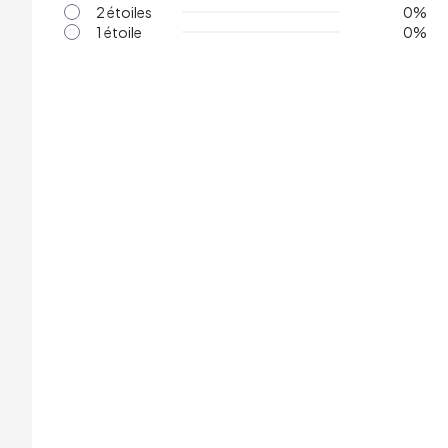
2 étoiles
0
%
1 étoile
0
%