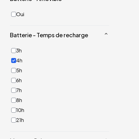
Oui
Batterie - Temps de recharge
3h
4h
5h
6h
7h
8h
10h
21h