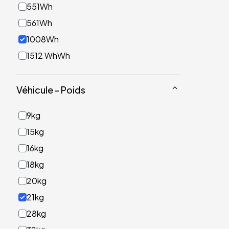
551Wh
561Wh
1008Wh
1512 WhWh
Véhicule - Poids
9kg
15kg
16kg
18kg
20kg
21kg
28kg