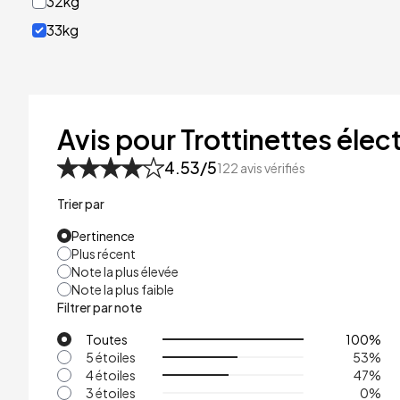
32kg
33kg
40kg
41kg
48kg
Avis pour Trottinettes élect
53kg
4.53
/5
122
avis vérifiés
Trier par
Pertinence
Plus récent
Note la plus élevée
Note la plus faible
Filtrer par note
Toutes
100
%
5 étoiles
53
%
4 étoiles
47
%
3 étoiles
0
%