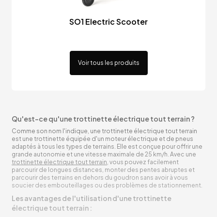
SO1 Electric Scooter
Voir tous les produits
Qu'est-ce qu'une trottinette électrique tout terrain ?
Comme son nom l'indique, une trottinette électrique tout terrain
est une trottinette équipée d'un moteur électrique et de pneus
adaptés à tous les types de terrains. Elle est conçue pour offrir une
grande autonomie et une vitesse maximale de 25 km/h. Avec une
trottinette électrique tout terrain
, vous pouvez facilement
parcourir de longues distances, monter des pentes abruptes et
parcourir des terrains en dehors du goudron sans avoir à vous
soucier des embouteillages ou des problèmes de stationnement.
Les avantages de l'utilisation d'une trottinette
électrique tout terrain :