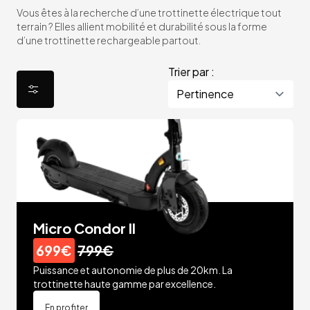
Vous êtes à la recherche d’une trottinette électrique tout
terrain ? Elles allient mobilité et durabilité sous la forme
d’une trottinette rechargeable partout.
Trier par :
Micro Condor II
699€
799€
Puissance et autonomie de plus de 20km. La
trottinette haute gamme par excellence.
En profiter