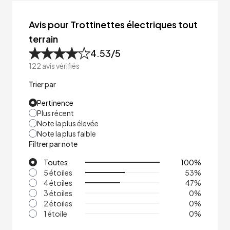
Avis pour Trottinettes électriques tout
terrain
4.53
/5
122
avis vérifiés
Trier par
Pertinence
Plus récent
Note la plus élevée
Note la plus faible
Filtrer par note
Toutes
100
%
5 étoiles
53
%
4 étoiles
47
%
3 étoiles
0
%
2 étoiles
0
%
1 étoile
0
%