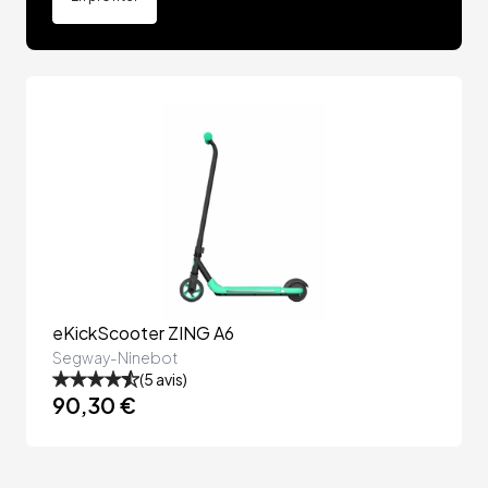
eKickScooter ZING A6
Segway-Ninebot
(
5
avis)
90,30 €