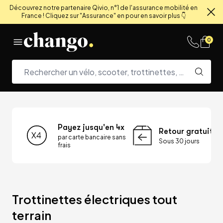
Découvrez notre partenaire Qivio, n°1 de l'assurance mobilité en
France ! Cliquez sur "Assurance" en pour en savoir plus 👇
Fe
Skip to content
0
Payez jusqu'en 4x
Retour gratuit
par carte bancaire sans
Sous 30 jours
frais
Trottinettes électriques tout 
terrain