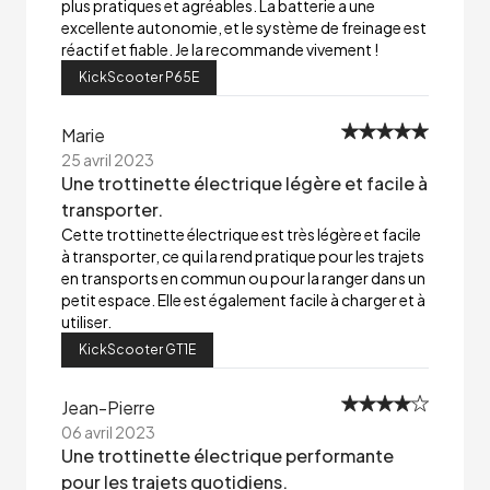
plus pratiques et agréables. La batterie a une
excellente autonomie, et le système de freinage est
réactif et fiable. Je la recommande vivement !
KickScooter P65E
Marie
25 avril 2023
Une trottinette électrique légère et facile à
transporter.
Cette trottinette électrique est très légère et facile
à transporter, ce qui la rend pratique pour les trajets
en transports en commun ou pour la ranger dans un
petit espace. Elle est également facile à charger et à
utiliser.
KickScooter GT1E
Jean-Pierre
06 avril 2023
Une trottinette électrique performante
pour les trajets quotidiens.